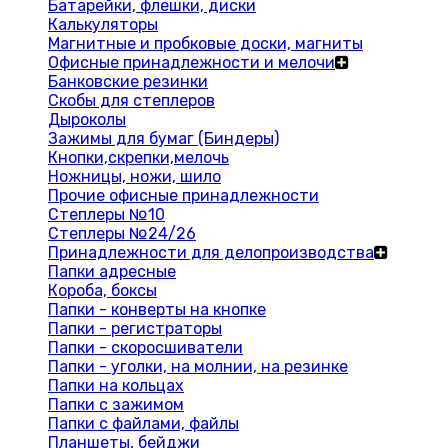
Батарейки, флешки, диски
Калькуляторы
Магнитные и пробковые доски, магниты
Офисные принадлежности и мелочи
Банковские резинки
Скобы для степлеров
Дыроколы
Зажимы для бумаг (Биндеры)
Кнопки,скрепки,мелочь
Ножницы, ножи, шило
Прочие офисные принадлежности
Степлеры №10
Степлеры №24/26
Принадлежности для делопроизводства
Папки адресные
Короба, боксы
Папки - конверты на кнопке
Папки - регистраторы
Папки - скоросшиватели
Папки - уголки, на молнии, на резинке
Папки на кольцах
Папки с зажимом
Папки с файлами, файлы
Планшеты, бейджи