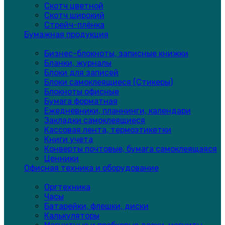
Скотч цветной
Скотч широкий
Стрейч-плёнка
Бумажная продукция
Бизнес-блокноты, записные книжки
Бланки, журналы
Блоки для записей
Блоки самоклеящиеся (Стикеры)
Блокноты офисные
Бумага форматная
Ежедневники, планнинги, календари
Закладки самоклеящиеся
Кассовая лента, термоэтикетки
Книги учета
Конверты почтовые, бумага самоклеящаяся
Ценники
Офисная техника и оборудование
Оргтехника
Часы
Батарейки, флешки, диски
Калькуляторы