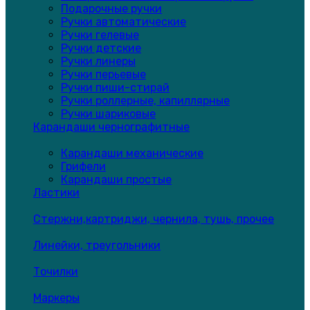
Подарочные ручки
Ручки автоматические
Ручки гелевые
Ручки детские
Ручки линеры
Ручки перьевые
Ручки пиши-стирай
Ручки роллерные, капиллярные
Ручки шариковые
Карандаши чернографитные
Карандаши механические
Грифели
Карандаши простые
Ластики
Стержни,картриджи, чернила, тушь, прочее
Линейки, треугольники
Точилки
Маркеры