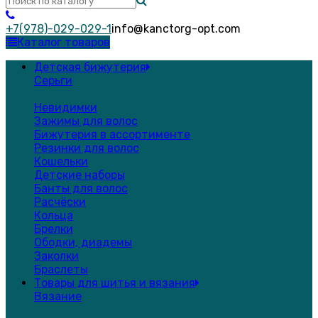
+7(978)-029-029-1
info@kanctorg-opt.com
Каталог товаров
Детская бижутерия
Серьги
Невидимки
Зажимы для волос
Бижутерия в ассортименте
Резинки для волос
Кошельки
Детские наборы
Банты для волос
Расчёски
Кольца
Брелки
Ободки, диадемы
Заколки
Браслеты
Товары для шитья и вязания
Вязание