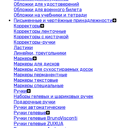
Обложки для удостоверений
Обложки для военного билета
Обложки на учебники и тетради
Письменные и чертёжные принадлежности
Корректоры
Корректоры ленточные
Корректоры с кисточкой
Корректоры-ручки
Ластики
Линейки, треугольники
Маркеры
Маркеры для дисков
Маркеры для сухостираемых досок
Маркеры перманентные
Маркеры текстовые
Маркеры специальные
Ручки
Наборы гелевых и шариковых ручек
Подарочные ручки
Ручки автоматические
Ручки гелевые
Ручки гелевые BrunoVisconti
Ручки гелевые ZUIXUA