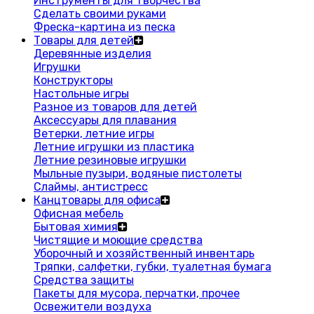
Инструменты для творчества
Сделать своими руками
Фреска-картина из песка
Товары для детей
Деревянные изделия
Игрушки
Конструкторы
Настольные игры
Разное из товаров для детей
Аксессуары для плавания
Ветерки, летние игры
Летние игрушки из пластика
Летние резиновые игрушки
Мыльные пузыри, водяные пистолеты
Слаймы, антистресс
Канцтовары для офиса
Офисная мебель
Бытовая химия
Чистящие и моющие средства
Уборочный и хозяйственный инвентарь
Тряпки, салфетки, губки, туалетная бумага
Средства защиты
Пакеты для мусора, перчатки, прочее
Освежители воздуха