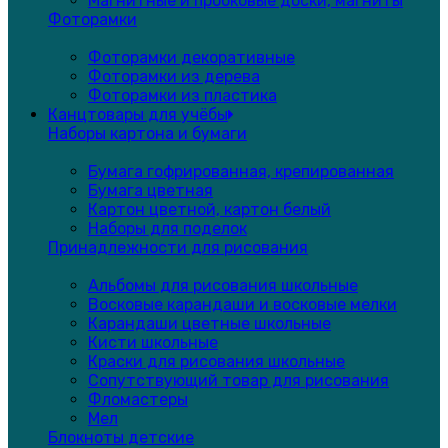
Магнитные и пробковые доски, магниты
Фоторамки
Фоторамки декоративные
Фоторамки из дерева
Фоторамки из пластика
Канцтовары для учёбы
Наборы картона и бумаги
Бумага гофрированная, крепированная
Бумага цветная
Картон цветной, картон белый
Наборы для поделок
Принадлежности для рисования
Альбомы для рисования школьные
Восковые карандаши и восковые мелки
Карандаши цветные школьные
Кисти школьные
Краски для рисования школьные
Сопутствующий товар для рисования
Фломастеры
Мел
Блокноты детские