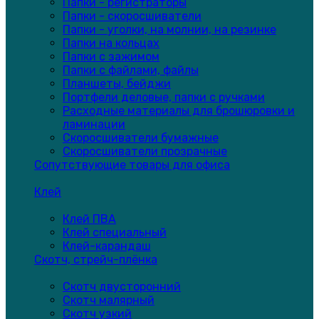
Папки - регистраторы
Папки - скоросшиватели
Папки - уголки, на молнии, на резинке
Папки на кольцах
Папки с зажимом
Папки с файлами, файлы
Планшеты, бейджи
Портфели деловые, папки с ручками
Расходные материалы для брошюровки и
ламинации
Скоросшиватели бумажные
Скоросшиватели прозрачные
Сопутствующие товары для офиса
Клей
Клей ПВА
Клей специальный
Клей-карандаш
Скотч, стрейч-плёнка
Скотч двусторонний
Скотч малярный
Скотч узкий