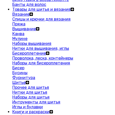
Банты для волос
Товары для шитья и вязания
Вязание
Спицы и крючки для вязания
Пряжа
Вышивание
Канва
Мулине
Наборы вышивания
Нитки для вышивания, иглы
Бисероплетение
Проволока, леска, контейнеры
Наборы для бисероплетения
Бисер
Бусины
Фурнитура
Шитье
Прочее для шитья
Нитки для шитья
Наборы для шитья
Интрументы для шитья
Иглы и булавки
Книги и раскраски