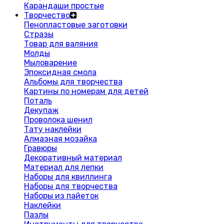
Карандаши простые
Творчество
Пенопластовые заготовки
Стразы
Товар для валяния
Молды
Мыловарение
Эпоксидная смола
Альбомы для творчества
Картины по номерам для детей
Поталь
Декупаж
Проволока шенил
Тату наклейки
Алмазная мозайка
Гравюры
Декоративный материал
Материал для лепки
Наборы для квиллинга
Наборы для творчества
Наборы из пайеток
Наклейки
Пазлы