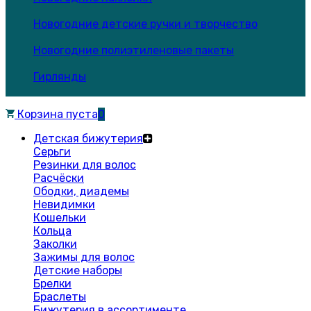
Новогодние детские ручки и творчество
Новогодние полиэтиленовые пакеты
Гирлянды
Корзина пуста
0
Детская бижутерия
Серьги
Резинки для волос
Расчёски
Ободки, диадемы
Невидимки
Кошельки
Кольца
Заколки
Зажимы для волос
Детские наборы
Брелки
Браслеты
Бижутерия в ассортименте