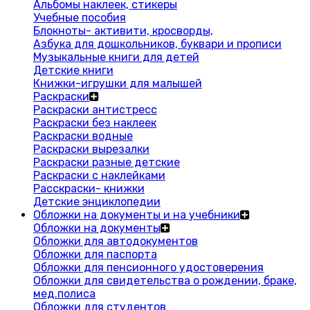
Альбомы наклеек, стикеры
Учебные пособия
Блокноты- активити, кросворды,
Азбука для дошкольников, буквари и прописи
Музыкальные книги для детей
Детские книги
Книжки-игрушки для малышей
Раскраски
Раскраски антистресс
Раскраски без наклеек
Раскраски водные
Раскраски вырезалки
Раскраски разные детские
Раскраски с наклейками
Расскраски- книжки
Детские энциклопедии
Обложки на документы и на учебники
Обложки на документы
Обложки для автодокументов
Обложки для паспорта
Обложки для пенсионного удостоверения
Обложки для свидетельства о рождении, браке,
мед.полиса
Обложки для студентов