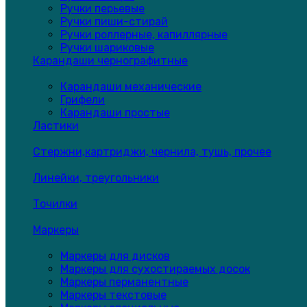
Ручки перьевые
Ручки пиши-стирай
Ручки роллерные, капиллярные
Ручки шариковые
Карандаши чернографитные
Карандаши механические
Грифели
Карандаши простые
Ластики
Стержни,картриджи, чернила, тушь, прочее
Линейки, треугольники
Точилки
Маркеры
Маркеры для дисков
Маркеры для сухостираемых досок
Маркеры перманентные
Маркеры текстовые