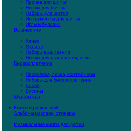
Прочее для шитья
Нитки для шитья
Наборы для шитья
Интрументы для шитья
Иглы и булавки
Вышивание
Канва
Мулине
Наборы вышивания
Нитки для вышивания, иглы
Бисероплетение
Проволока, леска, контейнеры
Наборы для бисероплетения
Бисер
Бусины
Фурнитура
Книги и раскраски
Альбомы наклеек, стикеры
Музыкальные книги для детей