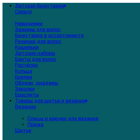
Детская бижутерия
Серьги
Невидимки
Зажимы для волос
Бижутерия в ассортименте
Резинки для волос
Кошельки
Детские наборы
Банты для волос
Расчёски
Кольца
Брелки
Ободки, диадемы
Заколки
Браслеты
Товары для шитья и вязания
Вязание
Спицы и крючки для вязания
Пряжа
Шитье