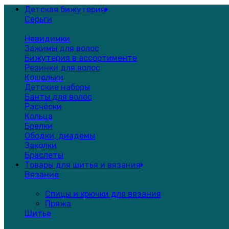
Детская бижутерия
Серьги
Невидимки
Зажимы для волос
Бижутерия в ассортименте
Резинки для волос
Кошельки
Детские наборы
Банты для волос
Расчёски
Кольца
Брелки
Ободки, диадемы
Заколки
Браслеты
Товары для шитья и вязания
Вязание
Спицы и крючки для вязания
Пряжа
Шитье