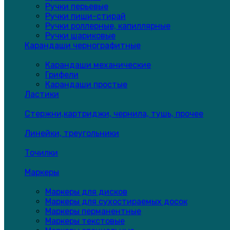
Ручки перьевые
Ручки пиши-стирай
Ручки роллерные, капиллярные
Ручки шариковые
Карандаши чернографитные
Карандаши механические
Грифели
Карандаши простые
Ластики
Стержни,картриджи, чернила, тушь, прочее
Линейки, треугольники
Точилки
Маркеры
Маркеры для дисков
Маркеры для сухостираемых досок
Маркеры перманентные
Маркеры текстовые