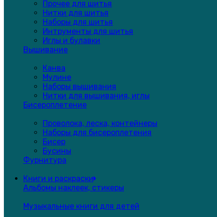
Прочее для шитья
Нитки для шитья
Наборы для шитья
Интрументы для шитья
Иглы и булавки
Вышивание
Канва
Мулине
Наборы вышивания
Нитки для вышивания, иглы
Бисероплетение
Проволока, леска, контейнеры
Наборы для бисероплетения
Бисер
Бусины
Фурнитура
Книги и раскраски
Альбомы наклеек, стикеры
Музыкальные книги для детей