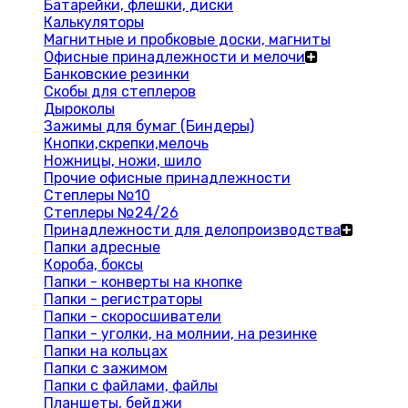
Батарейки, флешки, диски
Калькуляторы
Магнитные и пробковые доски, магниты
Офисные принадлежности и мелочи
Банковские резинки
Скобы для степлеров
Дыроколы
Зажимы для бумаг (Биндеры)
Кнопки,скрепки,мелочь
Ножницы, ножи, шило
Прочие офисные принадлежности
Степлеры №10
Степлеры №24/26
Принадлежности для делопроизводства
Папки адресные
Короба, боксы
Папки - конверты на кнопке
Папки - регистраторы
Папки - скоросшиватели
Папки - уголки, на молнии, на резинке
Папки на кольцах
Папки с зажимом
Папки с файлами, файлы
Планшеты, бейджи