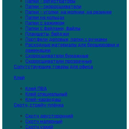
Папки - регистраторы
Папки - скоросшиватели
Папки - уголки, на молнии, на резинке
Папки на кольцах
Папки с зажимом
Папки с файлами, файлы
Планшеты, бейджи
Портфели деловые, папки с ручками
Расходные материалы для брошюровки и
ламинации
Скоросшиватели бумажные
Скоросшиватели прозрачные
Сопутствующие товары для офиса
Клей
Клей ПВА
Клей специальный
Клей-карандаш
Скотч, стрейч-плёнка
Скотч двусторонний
Скотч малярный
Скотч узкий