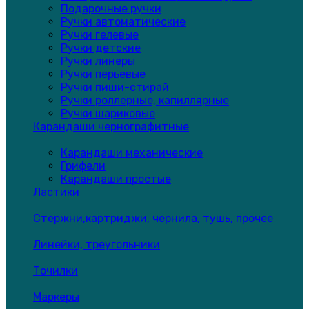
Подарочные ручки
Ручки автоматические
Ручки гелевые
Ручки детские
Ручки линеры
Ручки перьевые
Ручки пиши-стирай
Ручки роллерные, капиллярные
Ручки шариковые
Карандаши чернографитные
Карандаши механические
Грифели
Карандаши простые
Ластики
Стержни,картриджи, чернила, тушь, прочее
Линейки, треугольники
Точилки
Маркеры