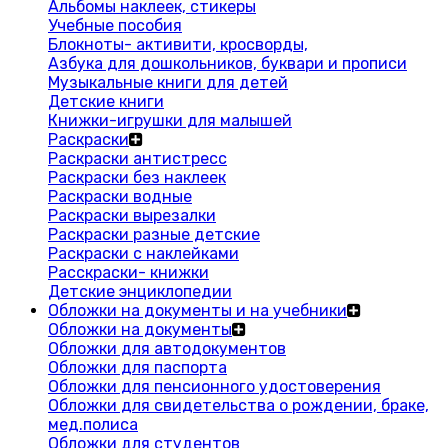
Альбомы наклеек, стикеры
Учебные пособия
Блокноты- активити, кросворды,
Азбука для дошкольников, буквари и прописи
Музыкальные книги для детей
Детские книги
Книжки-игрушки для малышей
Раскраски
Раскраски антистресс
Раскраски без наклеек
Раскраски водные
Раскраски вырезалки
Раскраски разные детские
Раскраски с наклейками
Расскраски- книжки
Детские энциклопедии
Обложки на документы и на учебники
Обложки на документы
Обложки для автодокументов
Обложки для паспорта
Обложки для пенсионного удостоверения
Обложки для свидетельства о рождении, браке,
мед.полиса
Обложки для студентов