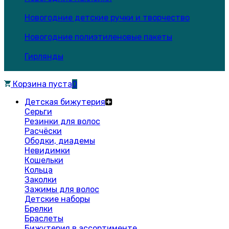
Новогодние детские ручки и творчество
Новогодние полиэтиленовые пакеты
Гирлянды
Корзина пуста
0
Детская бижутерия
Серьги
Резинки для волос
Расчёски
Ободки, диадемы
Невидимки
Кошельки
Кольца
Заколки
Зажимы для волос
Детские наборы
Брелки
Браслеты
Бижутерия в ассортименте