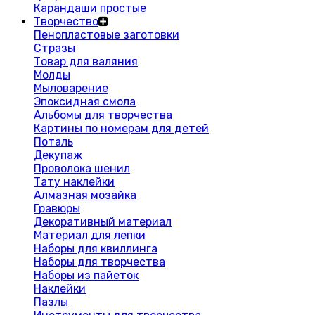
Карандаши простые
Творчество
Пенопластовые заготовки
Стразы
Товар для валяния
Молды
Мыловарение
Эпоксидная смола
Альбомы для творчества
Картины по номерам для детей
Поталь
Декупаж
Проволока шенил
Тату наклейки
Алмазная мозайка
Гравюры
Декоративный материал
Материал для лепки
Наборы для квиллинга
Наборы для творчества
Наборы из пайеток
Наклейки
Пазлы