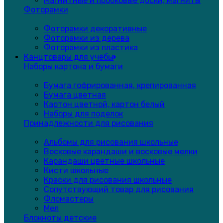
Магнитные и пробковые доски, магниты
Фоторамки
Фоторамки декоративные
Фоторамки из дерева
Фоторамки из пластика
Канцтовары для учёбы
Наборы картона и бумаги
Бумага гофрированная, крепированная
Бумага цветная
Картон цветной, картон белый
Наборы для поделок
Принадлежности для рисования
Альбомы для рисования школьные
Восковые карандаши и восковые мелки
Карандаши цветные школьные
Кисти школьные
Краски для рисования школьные
Сопутствующий товар для рисования
Фломастеры
Мел
Блокноты детские