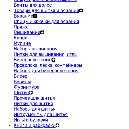
Банты для волос
Товары для шитья и вязания
Вязание
Спицы и крючки для вязания
Пряжа
Вышивание
Канва
Мулине
Наборы вышивания
Нитки для вышивания, иглы
Бисероплетение
Проволока, леска, контейнеры
Наборы для бисероплетения
Бисер
Бусины
Фурнитура
Шитье
Прочее для шитья
Нитки для шитья
Наборы для шитья
Интрументы для шитья
Иглы и булавки
Книги и раскраски