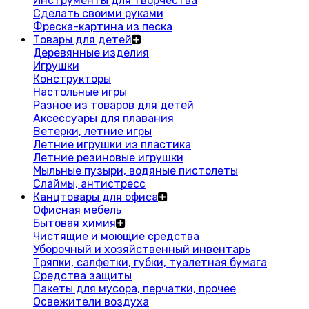
Инструменты для творчества
Сделать своими руками
Фреска-картина из песка
Товары для детей
Деревянные изделия
Игрушки
Конструкторы
Настольные игры
Разное из товаров для детей
Аксессуары для плавания
Ветерки, летние игры
Летние игрушки из пластика
Летние резиновые игрушки
Мыльные пузыри, водяные пистолеты
Слаймы, антистресс
Канцтовары для офиса
Офисная мебель
Бытовая химия
Чистящие и моющие средства
Уборочный и хозяйственный инвентарь
Тряпки, салфетки, губки, туалетная бумага
Средства защиты
Пакеты для мусора, перчатки, прочее
Освежители воздуха