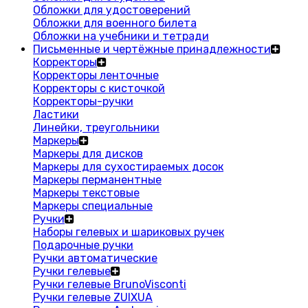
Обложки для удостоверений
Обложки для военного билета
Обложки на учебники и тетради
Письменные и чертёжные принадлежности
Корректоры
Корректоры ленточные
Корректоры с кисточкой
Корректоры-ручки
Ластики
Линейки, треугольники
Маркеры
Маркеры для дисков
Маркеры для сухостираемых досок
Маркеры перманентные
Маркеры текстовые
Маркеры специальные
Ручки
Наборы гелевых и шариковых ручек
Подарочные ручки
Ручки автоматические
Ручки гелевые
Ручки гелевые BrunoVisconti
Ручки гелевые ZUIXUA