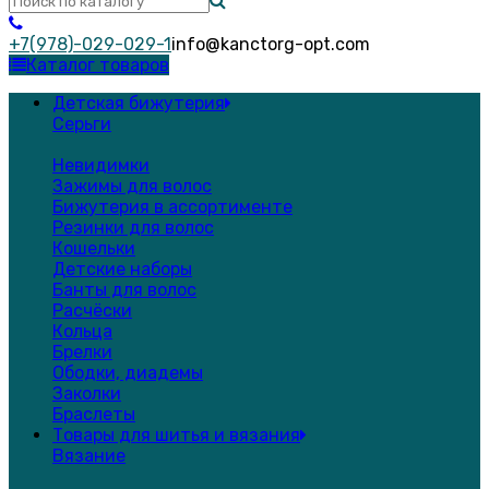
+7(978)-029-029-1
info@kanctorg-opt.com
Каталог товаров
Детская бижутерия
Серьги
Невидимки
Зажимы для волос
Бижутерия в ассортименте
Резинки для волос
Кошельки
Детские наборы
Банты для волос
Расчёски
Кольца
Брелки
Ободки, диадемы
Заколки
Браслеты
Товары для шитья и вязания
Вязание