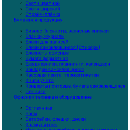
Скотч цветной
Скотч широкий
Стрейч-плёнка
Бумажная продукция
Бизнес-блокноты, записные книжки
Бланки, журналы
Блоки для записей
Блоки самоклеящиеся (Стикеры)
Блокноты офисные
Бумага форматная
Ежедневники, планнинги, календари
Закладки самоклеящиеся
Кассовая лента, термоэтикетки
Книги учета
Конверты почтовые, бумага самоклеящаяся
Ценники
Офисная техника и оборудование
Оргтехника
Часы
Батарейки, флешки, диски
Калькуляторы