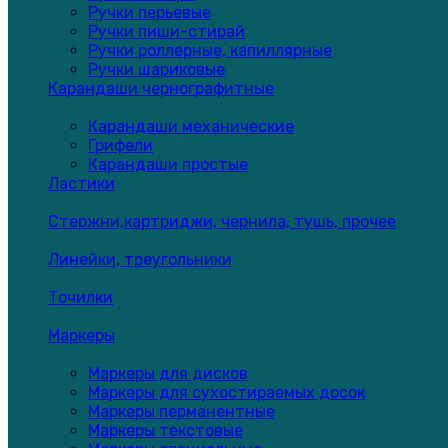
Ручки перьевые
Ручки пиши-стирай
Ручки роллерные, капиллярные
Ручки шариковые
Карандаши чернографитные
Карандаши механические
Грифели
Карандаши простые
Ластики
Стержни,картриджи, чернила, тушь, прочее
Линейки, треугольники
Точилки
Маркеры
Маркеры для дисков
Маркеры для сухостираемых досок
Маркеры перманентные
Маркеры текстовые