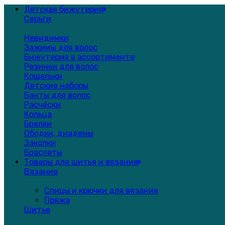
Детская бижутерия
Серьги
Невидимки
Зажимы для волос
Бижутерия в ассортименте
Резинки для волос
Кошельки
Детские наборы
Банты для волос
Расчёски
Кольца
Брелки
Ободки, диадемы
Заколки
Браслеты
Товары для шитья и вязания
Вязание
Спицы и крючки для вязания
Пряжа
Шитье