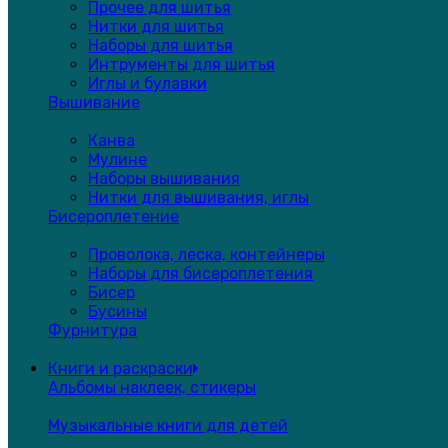
Прочее для шитья
Нитки для шитья
Наборы для шитья
Интрументы для шитья
Иглы и булавки
Вышивание
Канва
Мулине
Наборы вышивания
Нитки для вышивания, иглы
Бисероплетение
Проволока, леска, контейнеры
Наборы для бисероплетения
Бисер
Бусины
Фурнитура
Книги и раскраски
Альбомы наклеек, стикеры
Музыкальные книги для детей