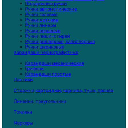
Подарочные ручки
Ручки автоматические
Ручки гелевые
Ручки детские
Ручки линеры
Ручки перьевые
Ручки пиши-стирай
Ручки роллерные, капиллярные
Ручки шариковые
Карандаши чернографитные
Карандаши механические
Грифели
Карандаши простые
Ластики
Стержни,картриджи, чернила, тушь, прочее
Линейки, треугольники
Точилки
Маркеры