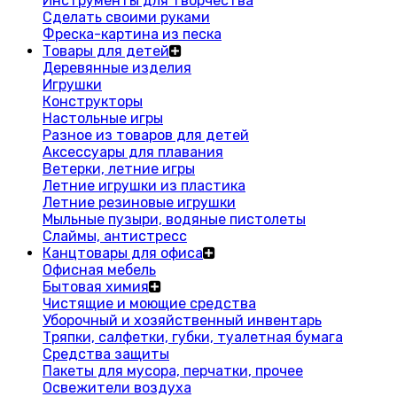
Инструменты для творчества
Сделать своими руками
Фреска-картина из песка
Товары для детей
Деревянные изделия
Игрушки
Конструкторы
Настольные игры
Разное из товаров для детей
Аксессуары для плавания
Ветерки, летние игры
Летние игрушки из пластика
Летние резиновые игрушки
Мыльные пузыри, водяные пистолеты
Слаймы, антистресс
Канцтовары для офиса
Офисная мебель
Бытовая химия
Чистящие и моющие средства
Уборочный и хозяйственный инвентарь
Тряпки, салфетки, губки, туалетная бумага
Средства защиты
Пакеты для мусора, перчатки, прочее
Освежители воздуха