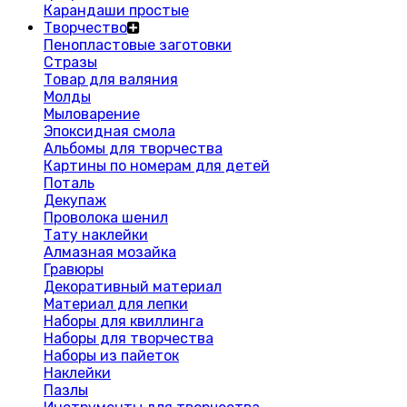
Карандаши простые
Творчество
Пенопластовые заготовки
Стразы
Товар для валяния
Молды
Мыловарение
Эпоксидная смола
Альбомы для творчества
Картины по номерам для детей
Поталь
Декупаж
Проволока шенил
Тату наклейки
Алмазная мозайка
Гравюры
Декоративный материал
Материал для лепки
Наборы для квиллинга
Наборы для творчества
Наборы из пайеток
Наклейки
Пазлы