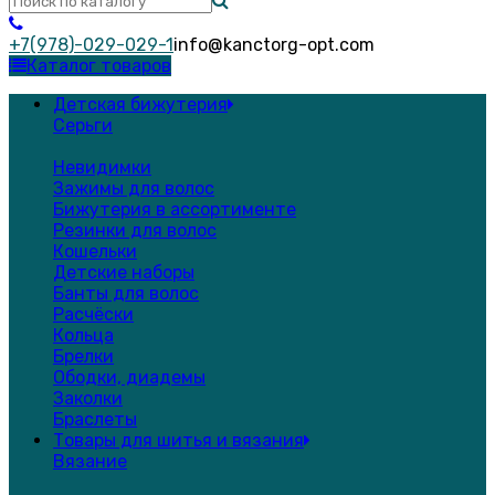
+7(978)-029-029-1
info@kanctorg-opt.com
Каталог товаров
Детская бижутерия
Серьги
Невидимки
Зажимы для волос
Бижутерия в ассортименте
Резинки для волос
Кошельки
Детские наборы
Банты для волос
Расчёски
Кольца
Брелки
Ободки, диадемы
Заколки
Браслеты
Товары для шитья и вязания
Вязание