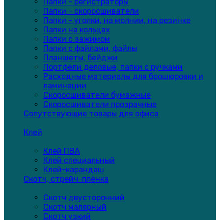
Папки - регистраторы
Папки - скоросшиватели
Папки - уголки, на молнии, на резинке
Папки на кольцах
Папки с зажимом
Папки с файлами, файлы
Планшеты, бейджи
Портфели деловые, папки с ручками
Расходные материалы для брошюровки и
ламинации
Скоросшиватели бумажные
Скоросшиватели прозрачные
Сопутствующие товары для офиса
Клей
Клей ПВА
Клей специальный
Клей-карандаш
Скотч, стрейч-плёнка
Скотч двусторонний
Скотч малярный
Скотч узкий