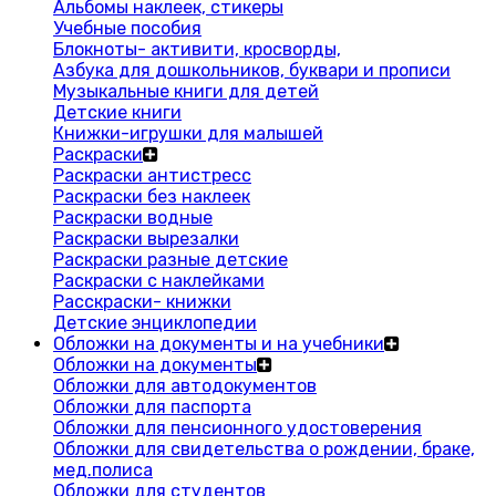
Альбомы наклеек, стикеры
Учебные пособия
Блокноты- активити, кросворды,
Азбука для дошкольников, буквари и прописи
Музыкальные книги для детей
Детские книги
Книжки-игрушки для малышей
Раскраски
Раскраски антистресс
Раскраски без наклеек
Раскраски водные
Раскраски вырезалки
Раскраски разные детские
Раскраски с наклейками
Расскраски- книжки
Детские энциклопедии
Обложки на документы и на учебники
Обложки на документы
Обложки для автодокументов
Обложки для паспорта
Обложки для пенсионного удостоверения
Обложки для свидетельства о рождении, браке,
мед.полиса
Обложки для студентов