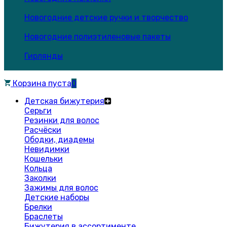
Новогодние детские ручки и творчество
Новогодние полиэтиленовые пакеты
Гирлянды
Корзина пуста
0
Детская бижутерия
Серьги
Резинки для волос
Расчёски
Ободки, диадемы
Невидимки
Кошельки
Кольца
Заколки
Зажимы для волос
Детские наборы
Брелки
Браслеты
Бижутерия в ассортименте