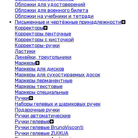
Обложки для удостоверений
Обложки для военного билета
Обложки на учебники и тетради
Письменные и чертёжные принадлежности
Корректоры
Корректоры ленточные
Корректоры с кисточкой
Корректоры-ручки
Ластики
Линейки, треугольники
Маркеры
Маркеры для дисков
Маркеры для сухостираемых досок
Маркеры перманентные
Маркеры текстовые
Маркеры специальные
Ручки
Наборы гелевых и шариковых ручек
Подарочные ручки
Ручки автоматические
Ручки гелевые
Ручки гелевые BrunoVisconti
Ручки гелевые ZUIXUA