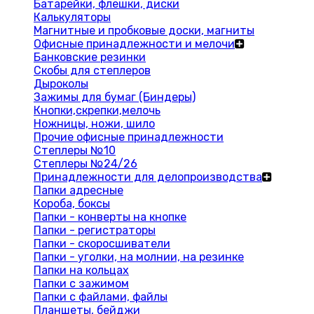
Батарейки, флешки, диски
Калькуляторы
Магнитные и пробковые доски, магниты
Офисные принадлежности и мелочи
Банковские резинки
Скобы для степлеров
Дыроколы
Зажимы для бумаг (Биндеры)
Кнопки,скрепки,мелочь
Ножницы, ножи, шило
Прочие офисные принадлежности
Степлеры №10
Степлеры №24/26
Принадлежности для делопроизводства
Папки адресные
Короба, боксы
Папки - конверты на кнопке
Папки - регистраторы
Папки - скоросшиватели
Папки - уголки, на молнии, на резинке
Папки на кольцах
Папки с зажимом
Папки с файлами, файлы
Планшеты, бейджи