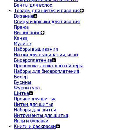
Банты для волос
Товары для шитья и вязания
Вязание
Спицы и крючки для вязания
Пряжа
Вышивание
Канва
Мулине
Наборы вышивания
Нитки для вышивания, иглы
Бисероплетение
Проволока, леска, контейнеры
Наборы для бисероплетения
Бисер
Бусины
Фурнитура
Шитье
Прочее для шитья
Нитки для шитья
Наборы для шитья
Интрументы для шитья
Иглы и булавки
Книги и раскраски