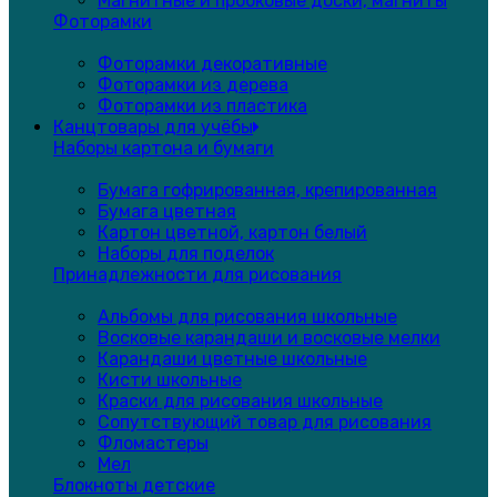
Магнитные и пробковые доски, магниты
Фоторамки
Фоторамки декоративные
Фоторамки из дерева
Фоторамки из пластика
Канцтовары для учёбы
Наборы картона и бумаги
Бумага гофрированная, крепированная
Бумага цветная
Картон цветной, картон белый
Наборы для поделок
Принадлежности для рисования
Альбомы для рисования школьные
Восковые карандаши и восковые мелки
Карандаши цветные школьные
Кисти школьные
Краски для рисования школьные
Сопутствующий товар для рисования
Фломастеры
Мел
Блокноты детские