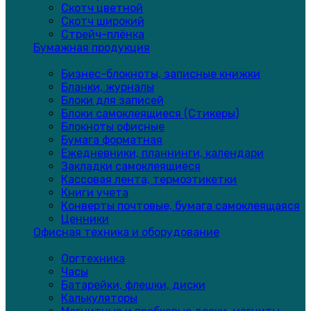
Скотч цветной
Скотч широкий
Стрейч-плёнка
Бумажная продукция
Бизнес-блокноты, записные книжки
Бланки, журналы
Блоки для записей
Блоки самоклеящиеся (Стикеры)
Блокноты офисные
Бумага форматная
Ежедневники, планнинги, календари
Закладки самоклеящиеся
Кассовая лента, термоэтикетки
Книги учета
Конверты почтовые, бумага самоклеящаяся
Ценники
Офисная техника и оборудование
Оргтехника
Часы
Батарейки, флешки, диски
Калькуляторы