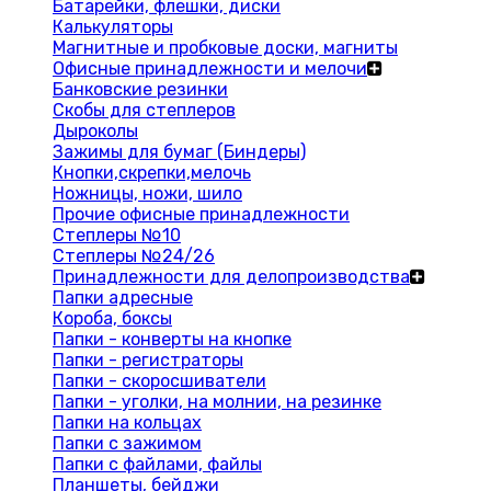
Батарейки, флешки, диски
Калькуляторы
Магнитные и пробковые доски, магниты
Офисные принадлежности и мелочи
Банковские резинки
Скобы для степлеров
Дыроколы
Зажимы для бумаг (Биндеры)
Кнопки,скрепки,мелочь
Ножницы, ножи, шило
Прочие офисные принадлежности
Степлеры №10
Степлеры №24/26
Принадлежности для делопроизводства
Папки адресные
Короба, боксы
Папки - конверты на кнопке
Папки - регистраторы
Папки - скоросшиватели
Папки - уголки, на молнии, на резинке
Папки на кольцах
Папки с зажимом
Папки с файлами, файлы
Планшеты, бейджи