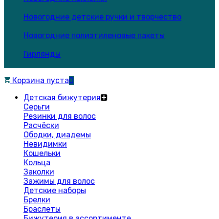
Новогодние детские ручки и творчество
Новогодние полиэтиленовые пакеты
Гирлянды
Корзина пуста
0
Детская бижутерия
Серьги
Резинки для волос
Расчёски
Ободки, диадемы
Невидимки
Кошельки
Кольца
Заколки
Зажимы для волос
Детские наборы
Брелки
Браслеты
Бижутерия в ассортименте