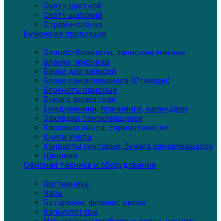
Скотч цветной
Скотч широкий
Стрейч-плёнка
Бумажная продукция
Бизнес-блокноты, записные книжки
Бланки, журналы
Блоки для записей
Блоки самоклеящиеся (Стикеры)
Блокноты офисные
Бумага форматная
Ежедневники, планнинги, календари
Закладки самоклеящиеся
Кассовая лента, термоэтикетки
Книги учета
Конверты почтовые, бумага самоклеящаяся
Ценники
Офисная техника и оборудование
Оргтехника
Часы
Батарейки, флешки, диски
Калькуляторы