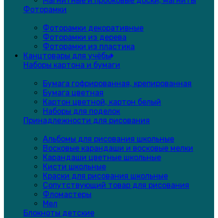
Магнитные и пробковые доски, магниты
Фоторамки
Фоторамки декоративные
Фоторамки из дерева
Фоторамки из пластика
Канцтовары для учёбы
Наборы картона и бумаги
Бумага гофрированная, крепированная
Бумага цветная
Картон цветной, картон белый
Наборы для поделок
Принадлежности для рисования
Альбомы для рисования школьные
Восковые карандаши и восковые мелки
Карандаши цветные школьные
Кисти школьные
Краски для рисования школьные
Сопутствующий товар для рисования
Фломастеры
Мел
Блокноты детские