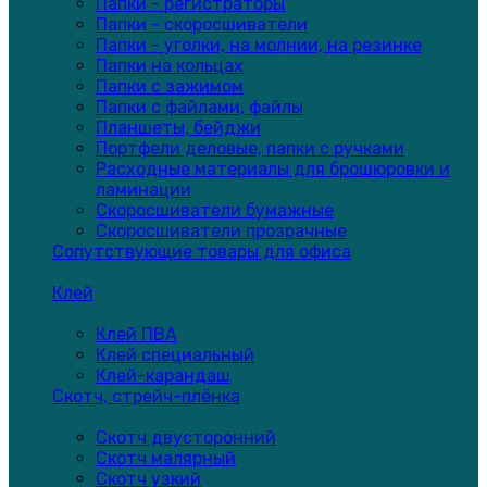
Папки - регистраторы
Папки - скоросшиватели
Папки - уголки, на молнии, на резинке
Папки на кольцах
Папки с зажимом
Папки с файлами, файлы
Планшеты, бейджи
Портфели деловые, папки с ручками
Расходные материалы для брошюровки и
ламинации
Скоросшиватели бумажные
Скоросшиватели прозрачные
Сопутствующие товары для офиса
Клей
Клей ПВА
Клей специальный
Клей-карандаш
Скотч, стрейч-плёнка
Скотч двусторонний
Скотч малярный
Скотч узкий