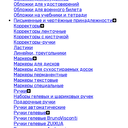
Обложки для удостоверений
Обложки для военного билета
Обложки на учебники и тетради
Письменные и чертёжные принадлежности
Корректоры
Корректоры ленточные
Корректоры с кисточкой
Корректоры-ручки
Ластики
Линейки, треугольники
Маркеры
Маркеры для дисков
Маркеры для сухостираемых досок
Маркеры перманентные
Маркеры текстовые
Маркеры специальные
Ручки
Наборы гелевых и шариковых ручек
Подарочные ручки
Ручки автоматические
Ручки гелевые
Ручки гелевые BrunoVisconti
Ручки гелевые ZUIXUA