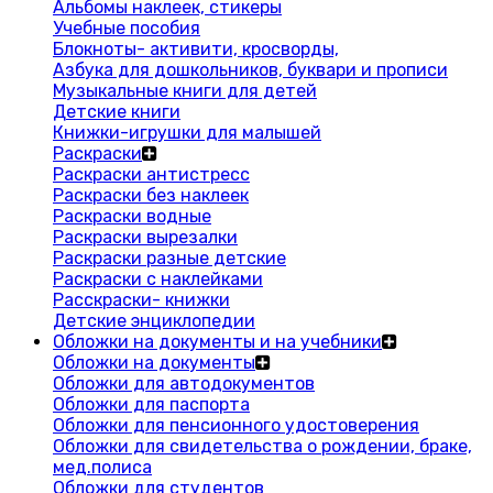
Альбомы наклеек, стикеры
Учебные пособия
Блокноты- активити, кросворды,
Азбука для дошкольников, буквари и прописи
Музыкальные книги для детей
Детские книги
Книжки-игрушки для малышей
Раскраски
Раскраски антистресс
Раскраски без наклеек
Раскраски водные
Раскраски вырезалки
Раскраски разные детские
Раскраски с наклейками
Расскраски- книжки
Детские энциклопедии
Обложки на документы и на учебники
Обложки на документы
Обложки для автодокументов
Обложки для паспорта
Обложки для пенсионного удостоверения
Обложки для свидетельства о рождении, браке,
мед.полиса
Обложки для студентов