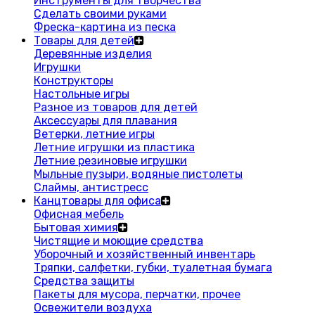
Инструменты для творчества
Сделать своими руками
Фреска-картина из песка
Товары для детей
Деревянные изделия
Игрушки
Конструкторы
Настольные игры
Разное из товаров для детей
Аксессуары для плавания
Ветерки, летние игры
Летние игрушки из пластика
Летние резиновые игрушки
Мыльные пузыри, водяные пистолеты
Слаймы, антистресс
Канцтовары для офиса
Офисная мебель
Бытовая химия
Чистящие и моющие средства
Уборочный и хозяйственный инвентарь
Тряпки, салфетки, губки, туалетная бумага
Средства защиты
Пакеты для мусора, перчатки, прочее
Освежители воздуха