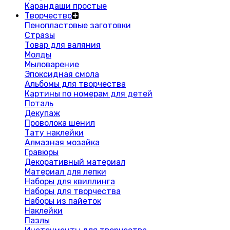
Карандаши простые
Творчество
Пенопластовые заготовки
Стразы
Товар для валяния
Молды
Мыловарение
Эпоксидная смола
Альбомы для творчества
Картины по номерам для детей
Поталь
Декупаж
Проволока шенил
Тату наклейки
Алмазная мозайка
Гравюры
Декоративный материал
Материал для лепки
Наборы для квиллинга
Наборы для творчества
Наборы из пайеток
Наклейки
Пазлы