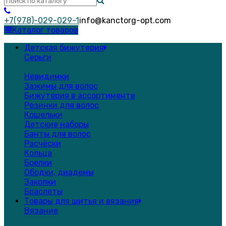
+7(978)-029-029-1
info@kanctorg-opt.com
Каталог товаров
Детская бижутерия
Серьги
Невидимки
Зажимы для волос
Бижутерия в ассортименте
Резинки для волос
Кошельки
Детские наборы
Банты для волос
Расчёски
Кольца
Брелки
Ободки, диадемы
Заколки
Браслеты
Товары для шитья и вязания
Вязание