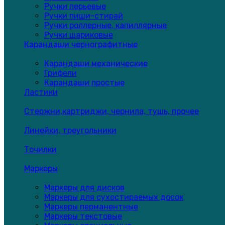
Ручки перьевые
Ручки пиши-стирай
Ручки роллерные, капиллярные
Ручки шариковые
Карандаши чернографитные
Карандаши механические
Грифели
Карандаши простые
Ластики
Стержни,картриджи, чернила, тушь, прочее
Линейки, треугольники
Точилки
Маркеры
Маркеры для дисков
Маркеры для сухостираемых досок
Маркеры перманентные
Маркеры текстовые