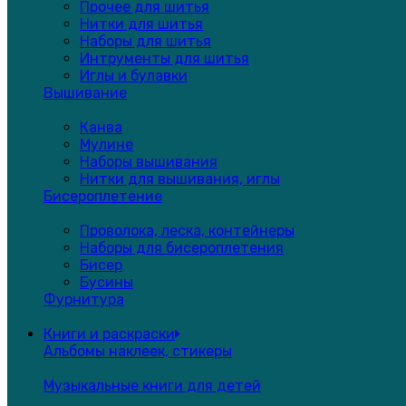
Прочее для шитья
Нитки для шитья
Наборы для шитья
Интрументы для шитья
Иглы и булавки
Вышивание
Канва
Мулине
Наборы вышивания
Нитки для вышивания, иглы
Бисероплетение
Проволока, леска, контейнеры
Наборы для бисероплетения
Бисер
Бусины
Фурнитура
Книги и раскраски
Альбомы наклеек, стикеры
Музыкальные книги для детей