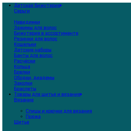
Детская бижутерия
Серьги
Невидимки
Зажимы для волос
Бижутерия в ассортименте
Резинки для волос
Кошельки
Детские наборы
Банты для волос
Расчёски
Кольца
Брелки
Ободки, диадемы
Заколки
Браслеты
Товары для шитья и вязания
Вязание
Спицы и крючки для вязания
Пряжа
Шитье