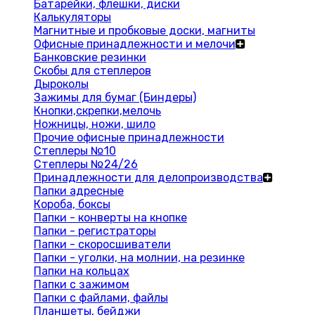
Батарейки, флешки, диски
Калькуляторы
Магнитные и пробковые доски, магниты
Офисные принадлежности и мелочи
Банковские резинки
Скобы для степлеров
Дыроколы
Зажимы для бумаг (Биндеры)
Кнопки,скрепки,мелочь
Ножницы, ножи, шило
Прочие офисные принадлежности
Степлеры №10
Степлеры №24/26
Принадлежности для делопроизводства
Папки адресные
Короба, боксы
Папки - конверты на кнопке
Папки - регистраторы
Папки - скоросшиватели
Папки - уголки, на молнии, на резинке
Папки на кольцах
Папки с зажимом
Папки с файлами, файлы
Планшеты, бейджи