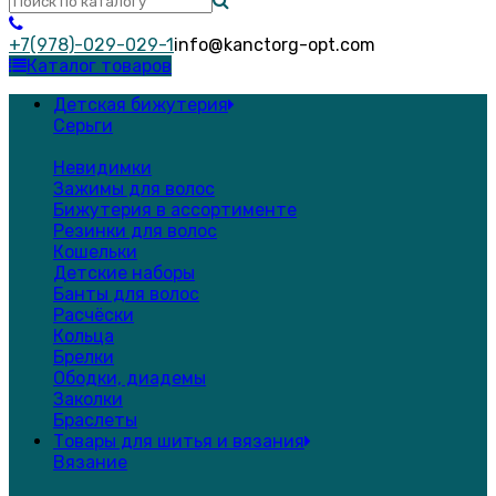
+7(978)-029-029-1
info@kanctorg-opt.com
Каталог товаров
Детская бижутерия
Серьги
Невидимки
Зажимы для волос
Бижутерия в ассортименте
Резинки для волос
Кошельки
Детские наборы
Банты для волос
Расчёски
Кольца
Брелки
Ободки, диадемы
Заколки
Браслеты
Товары для шитья и вязания
Вязание