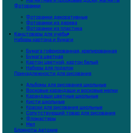
Магнитные и пробковые доски, магниты
Фоторамки
Фоторамки декоративные
Фоторамки из дерева
Фоторамки из пластика
Канцтовары для учёбы
Наборы картона и бумаги
Бумага гофрированная, крепированная
Бумага цветная
Картон цветной, картон белый
Наборы для поделок
Принадлежности для рисования
Альбомы для рисования школьные
Восковые карандаши и восковые мелки
Карандаши цветные школьные
Кисти школьные
Краски для рисования школьные
Сопутствующий товар для рисования
Фломастеры
Мел
Блокноты детские