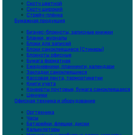
Скотч цветной
Скотч широкий
Стрейч-плёнка
Бумажная продукция
Бизнес-блокноты, записные книжки
Бланки, журналы
Блоки для записей
Блоки самоклеящиеся (Стикеры)
Блокноты офисные
Бумага форматная
Ежедневники, планнинги, календари
Закладки самоклеящиеся
Кассовая лента, термоэтикетки
Книги учета
Конверты почтовые, бумага самоклеящаяся
Ценники
Офисная техника и оборудование
Оргтехника
Часы
Батарейки, флешки, диски
Калькуляторы