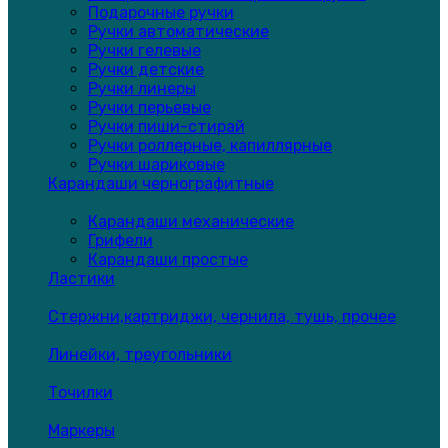
Подарочные ручки
Ручки автоматические
Ручки гелевые
Ручки детские
Ручки линеры
Ручки перьевые
Ручки пиши-стирай
Ручки роллерные, капиллярные
Ручки шариковые
Карандаши чернографитные
Карандаши механические
Грифели
Карандаши простые
Ластики
Стержни,картриджи, чернила, тушь, прочее
Линейки, треугольники
Точилки
Маркеры