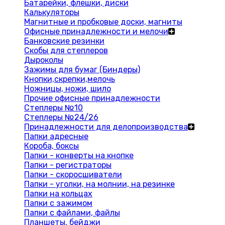
Батарейки, флешки, диски
Калькуляторы
Магнитные и пробковые доски, магниты
Офисные принадлежности и мелочи
Банковские резинки
Скобы для степлеров
Дыроколы
Зажимы для бумаг (Биндеры)
Кнопки,скрепки,мелочь
Ножницы, ножи, шило
Прочие офисные принадлежности
Степлеры №10
Степлеры №24/26
Принадлежности для делопроизводства
Папки адресные
Короба, боксы
Папки - конверты на кнопке
Папки - регистраторы
Папки - скоросшиватели
Папки - уголки, на молнии, на резинке
Папки на кольцах
Папки с зажимом
Папки с файлами, файлы
Планшеты, бейджи