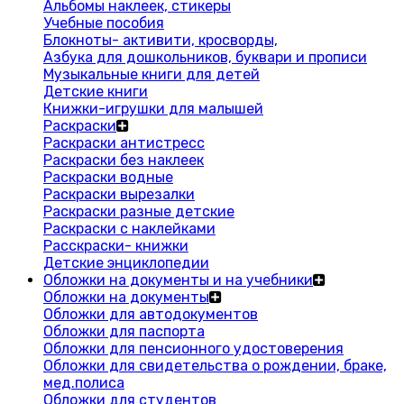
Альбомы наклеек, стикеры
Учебные пособия
Блокноты- активити, кросворды,
Азбука для дошкольников, буквари и прописи
Музыкальные книги для детей
Детские книги
Книжки-игрушки для малышей
Раскраски
Раскраски антистресс
Раскраски без наклеек
Раскраски водные
Раскраски вырезалки
Раскраски разные детские
Раскраски с наклейками
Расскраски- книжки
Детские энциклопедии
Обложки на документы и на учебники
Обложки на документы
Обложки для автодокументов
Обложки для паспорта
Обложки для пенсионного удостоверения
Обложки для свидетельства о рождении, браке,
мед.полиса
Обложки для студентов