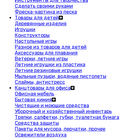
Инструменты для творчества
Сделать своими руками
Фреска-картина из песка
Товары для детей
Деревянные изделия
Игрушки
Конструкторы
Настольные игры
Разное из товаров для детей
Аксессуары для плавания
Ветерки, летние игры
Летние игрушки из пластика
Летние резиновые игрушки
Мыльные пузыри, водяные пистолеты
Слаймы, антистресс
Канцтовары для офиса
Офисная мебель
Бытовая химия
Чистящие и моющие средства
Уборочный и хозяйственный инвентарь
Тряпки, салфетки, губки, туалетная бумага
Средства защиты
Пакеты для мусора, перчатки, прочее
Освежители воздуха