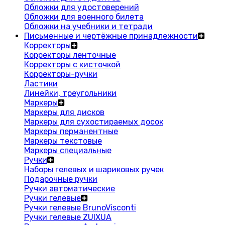
Обложки для удостоверений
Обложки для военного билета
Обложки на учебники и тетради
Письменные и чертёжные принадлежности
Корректоры
Корректоры ленточные
Корректоры с кисточкой
Корректоры-ручки
Ластики
Линейки, треугольники
Маркеры
Маркеры для дисков
Маркеры для сухостираемых досок
Маркеры перманентные
Маркеры текстовые
Маркеры специальные
Ручки
Наборы гелевых и шариковых ручек
Подарочные ручки
Ручки автоматические
Ручки гелевые
Ручки гелевые BrunoVisconti
Ручки гелевые ZUIXUA