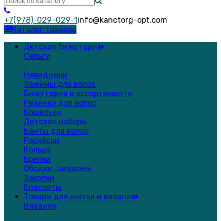
+7(978)-029-029-1
info@kanctorg-opt.com
Каталог товаров
Детская бижутерия
Серьги
Невидимки
Зажимы для волос
Бижутерия в ассортименте
Резинки для волос
Кошельки
Детские наборы
Банты для волос
Расчёски
Кольца
Брелки
Ободки, диадемы
Заколки
Браслеты
Товары для шитья и вязания
Вязание