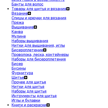
Банты для волос
Товары для шитья и вязания
Вязание
Спицы и крючки для вязания
Пряжа
Вышивание
Канва
Мулине
Наборы вышивания
Нитки для вышивания, иглы
Бисероплетение
Проволока, леска, контейнеры
Наборы для бисероплетения
Бисер
Бусины
Фурнитура
Шитье
Прочее для шитья
Нитки для шитья
Наборы для шитья
Интрументы для шитья
Иглы и булавки
Книги и раскраски