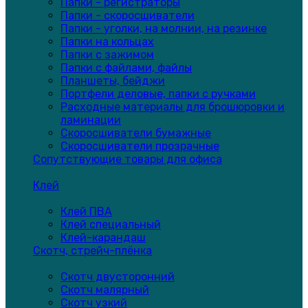
Папки - регистраторы
Папки - скоросшиватели
Папки - уголки, на молнии, на резинке
Папки на кольцах
Папки с зажимом
Папки с файлами, файлы
Планшеты, бейджи
Портфели деловые, папки с ручками
Расходные материалы для брошюровки и
ламинации
Скоросшиватели бумажные
Скоросшиватели прозрачные
Сопутствующие товары для офиса
Клей
Клей ПВА
Клей специальный
Клей-карандаш
Скотч, стрейч-плёнка
Скотч двусторонний
Скотч малярный
Скотч узкий