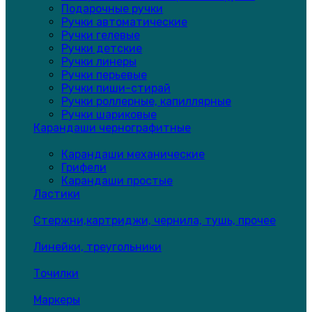
Подарочные ручки
Ручки автоматические
Ручки гелевые
Ручки детские
Ручки линеры
Ручки перьевые
Ручки пиши-стирай
Ручки роллерные, капиллярные
Ручки шариковые
Карандаши чернографитные
Карандаши механические
Грифели
Карандаши простые
Ластики
Стержни,картриджи, чернила, тушь, прочее
Линейки, треугольники
Точилки
Маркеры