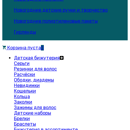
Новогодние детские ручки и творчество
Новогодние полиэтиленовые пакеты
Гирлянды
Корзина пуста
0
Детская бижутерия
Серьги
Резинки для волос
Расчёски
Ободки, диадемы
Невидимки
Кошельки
Кольца
Заколки
Зажимы для волос
Детские наборы
Брелки
Браслеты
Бижутерия в ассортименте