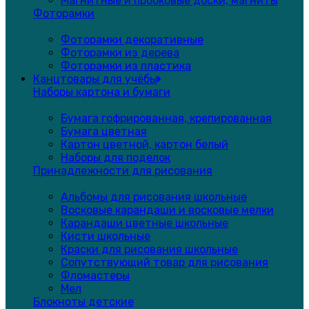
Магнитные и пробковые доски, магниты
Фоторамки
Фоторамки декоративные
Фоторамки из дерева
Фоторамки из пластика
Канцтовары для учёбы
Наборы картона и бумаги
Бумага гофрированная, крепированная
Бумага цветная
Картон цветной, картон белый
Наборы для поделок
Принадлежности для рисования
Альбомы для рисования школьные
Восковые карандаши и восковые мелки
Карандаши цветные школьные
Кисти школьные
Краски для рисования школьные
Сопутствующий товар для рисования
Фломастеры
Мел
Блокноты детские