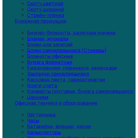
Скотч цветной
Скотч широкий
Стрейч-плёнка
Бумажная продукция
Бизнес-блокноты, записные книжки
Бланки, журналы
Блоки для записей
Блоки самоклеящиеся (Стикеры)
Блокноты офисные
Бумага форматная
Ежедневники, планнинги, календари
Закладки самоклеящиеся
Кассовая лента, термоэтикетки
Книги учета
Конверты почтовые, бумага самоклеящаяся
Ценники
Офисная техника и оборудование
Оргтехника
Часы
Батарейки, флешки, диски
Калькуляторы