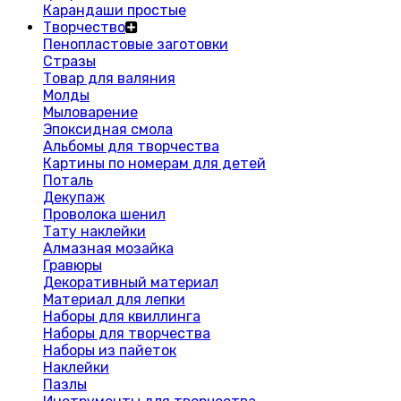
Карандаши простые
Творчество
Пенопластовые заготовки
Стразы
Товар для валяния
Молды
Мыловарение
Эпоксидная смола
Альбомы для творчества
Картины по номерам для детей
Поталь
Декупаж
Проволока шенил
Тату наклейки
Алмазная мозайка
Гравюры
Декоративный материал
Материал для лепки
Наборы для квиллинга
Наборы для творчества
Наборы из пайеток
Наклейки
Пазлы