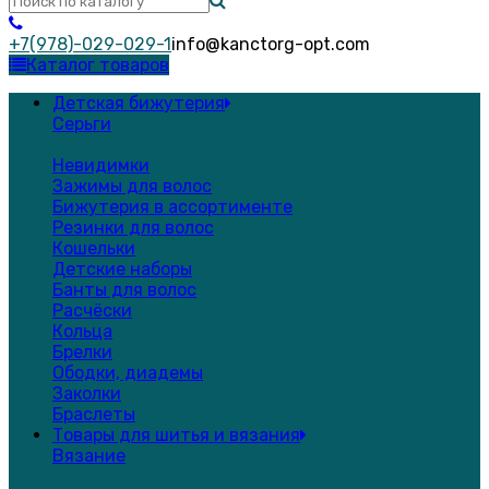
+7(978)-029-029-1
info@kanctorg-opt.com
Каталог товаров
Детская бижутерия
Серьги
Невидимки
Зажимы для волос
Бижутерия в ассортименте
Резинки для волос
Кошельки
Детские наборы
Банты для волос
Расчёски
Кольца
Брелки
Ободки, диадемы
Заколки
Браслеты
Товары для шитья и вязания
Вязание