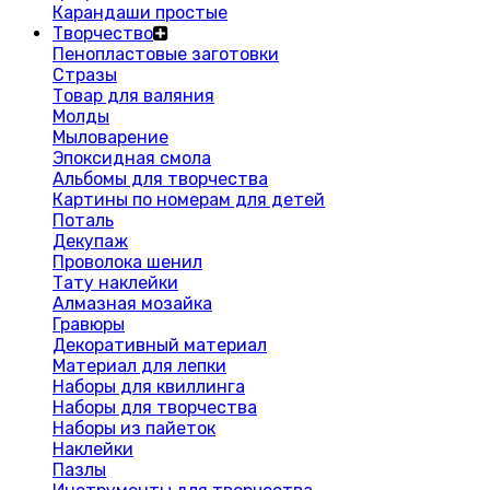
Карандаши простые
Творчество
Пенопластовые заготовки
Стразы
Товар для валяния
Молды
Мыловарение
Эпоксидная смола
Альбомы для творчества
Картины по номерам для детей
Поталь
Декупаж
Проволока шенил
Тату наклейки
Алмазная мозайка
Гравюры
Декоративный материал
Материал для лепки
Наборы для квиллинга
Наборы для творчества
Наборы из пайеток
Наклейки
Пазлы