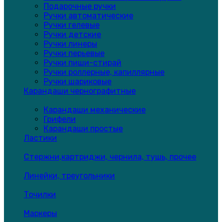
Подарочные ручки
Ручки автоматические
Ручки гелевые
Ручки детские
Ручки линеры
Ручки перьевые
Ручки пиши-стирай
Ручки роллерные, капиллярные
Ручки шариковые
Карандаши чернографитные
Карандаши механические
Грифели
Карандаши простые
Ластики
Стержни,картриджи, чернила, тушь, прочее
Линейки, треугольники
Точилки
Маркеры