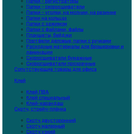
Папки - регистраторы
Папки - скоросшиватели
Папки - уголки, на молнии, на резинке
Папки на кольцах
Папки с зажимом
Папки с файлами, файлы
Планшеты, бейджи
Портфели деловые, папки с ручками
Расходные материалы для брошюровки и
ламинации
Скоросшиватели бумажные
Скоросшиватели прозрачные
Сопутствующие товары для офиса
Клей
Клей ПВА
Клей специальный
Клей-карандаш
Скотч, стрейч-плёнка
Скотч двусторонний
Скотч малярный
Скотч узкий