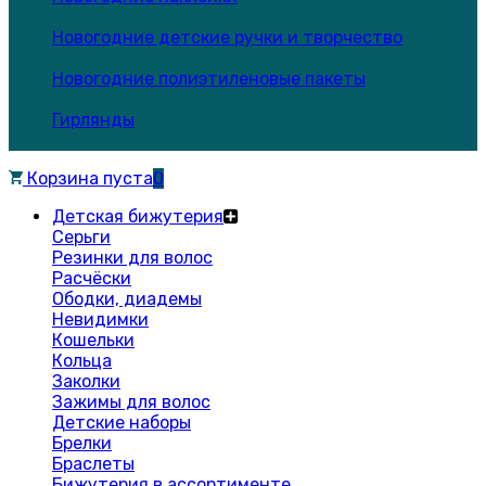
Новогодние детские ручки и творчество
Новогодние полиэтиленовые пакеты
Гирлянды
Корзина пуста
0
Детская бижутерия
Серьги
Резинки для волос
Расчёски
Ободки, диадемы
Невидимки
Кошельки
Кольца
Заколки
Зажимы для волос
Детские наборы
Брелки
Браслеты
Бижутерия в ассортименте