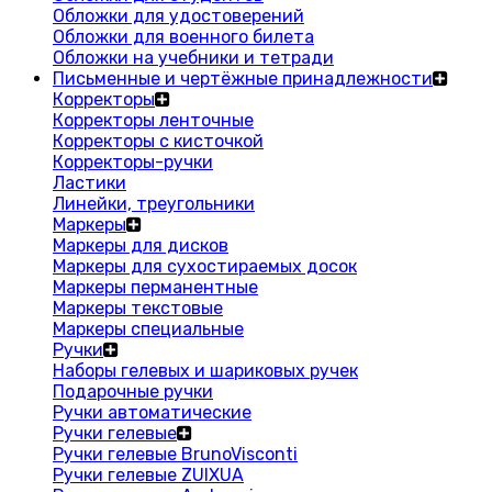
Обложки для удостоверений
Обложки для военного билета
Обложки на учебники и тетради
Письменные и чертёжные принадлежности
Корректоры
Корректоры ленточные
Корректоры с кисточкой
Корректоры-ручки
Ластики
Линейки, треугольники
Маркеры
Маркеры для дисков
Маркеры для сухостираемых досок
Маркеры перманентные
Маркеры текстовые
Маркеры специальные
Ручки
Наборы гелевых и шариковых ручек
Подарочные ручки
Ручки автоматические
Ручки гелевые
Ручки гелевые BrunoVisconti
Ручки гелевые ZUIXUA