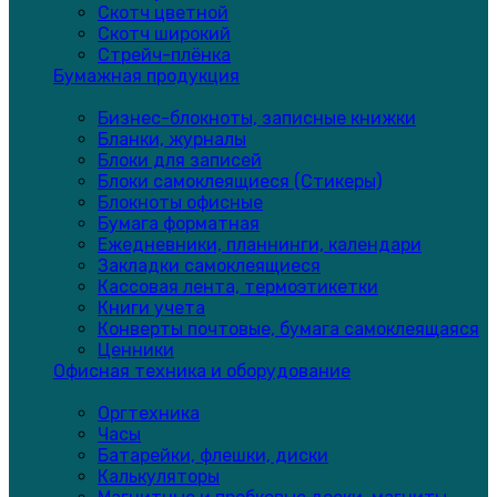
Скотч цветной
Скотч широкий
Стрейч-плёнка
Бумажная продукция
Бизнес-блокноты, записные книжки
Бланки, журналы
Блоки для записей
Блоки самоклеящиеся (Стикеры)
Блокноты офисные
Бумага форматная
Ежедневники, планнинги, календари
Закладки самоклеящиеся
Кассовая лента, термоэтикетки
Книги учета
Конверты почтовые, бумага самоклеящаяся
Ценники
Офисная техника и оборудование
Оргтехника
Часы
Батарейки, флешки, диски
Калькуляторы