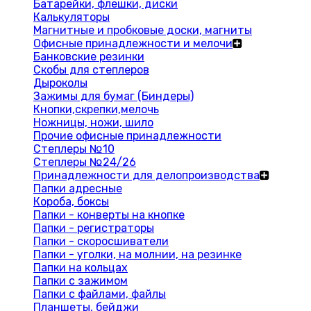
Батарейки, флешки, диски
Калькуляторы
Магнитные и пробковые доски, магниты
Офисные принадлежности и мелочи
Банковские резинки
Скобы для степлеров
Дыроколы
Зажимы для бумаг (Биндеры)
Кнопки,скрепки,мелочь
Ножницы, ножи, шило
Прочие офисные принадлежности
Степлеры №10
Степлеры №24/26
Принадлежности для делопроизводства
Папки адресные
Короба, боксы
Папки - конверты на кнопке
Папки - регистраторы
Папки - скоросшиватели
Папки - уголки, на молнии, на резинке
Папки на кольцах
Папки с зажимом
Папки с файлами, файлы
Планшеты, бейджи