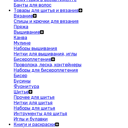
Банты для волос
Товары для шитья и вязания
Вязание
Спицы и крючки для вязания
Пряжа
Вышивание
Канва
Мулине
Наборы вышивания
Нитки для вышивания, иглы
Бисероплетение
Проволока, леска, контейнеры
Наборы для бисероплетения
Бисер
Бусины
Фурнитура
Шитье
Прочее для шитья
Нитки для шитья
Наборы для шитья
Интрументы для шитья
Иглы и булавки
Книги и раскраски