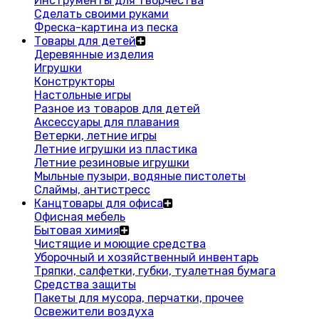
Инструменты для творчества
Сделать своими руками
Фреска-картина из песка
Товары для детей
Деревянные изделия
Игрушки
Конструкторы
Настольные игры
Разное из товаров для детей
Аксессуары для плавания
Ветерки, летние игры
Летние игрушки из пластика
Летние резиновые игрушки
Мыльные пузыри, водяные пистолеты
Слаймы, антистресс
Канцтовары для офиса
Офисная мебель
Бытовая химия
Чистящие и моющие средства
Уборочный и хозяйственный инвентарь
Тряпки, салфетки, губки, туалетная бумага
Средства защиты
Пакеты для мусора, перчатки, прочее
Освежители воздуха