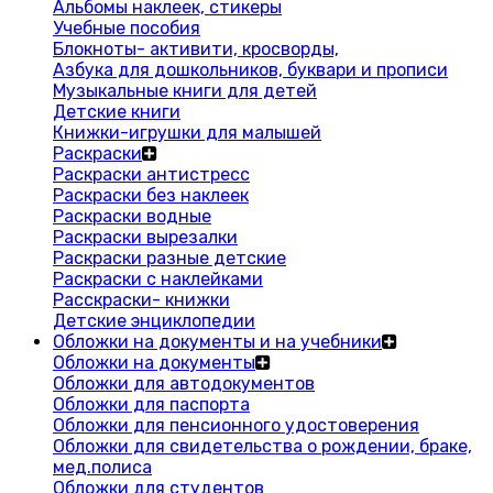
Альбомы наклеек, стикеры
Учебные пособия
Блокноты- активити, кросворды,
Азбука для дошкольников, буквари и прописи
Музыкальные книги для детей
Детские книги
Книжки-игрушки для малышей
Раскраски
Раскраски антистресс
Раскраски без наклеек
Раскраски водные
Раскраски вырезалки
Раскраски разные детские
Раскраски с наклейками
Расскраски- книжки
Детские энциклопедии
Обложки на документы и на учебники
Обложки на документы
Обложки для автодокументов
Обложки для паспорта
Обложки для пенсионного удостоверения
Обложки для свидетельства о рождении, браке,
мед.полиса
Обложки для студентов