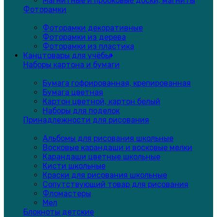
Магнитные и пробковые доски, магниты
Фоторамки
Фоторамки декоративные
Фоторамки из дерева
Фоторамки из пластика
Канцтовары для учёбы
Наборы картона и бумаги
Бумага гофрированная, крепированная
Бумага цветная
Картон цветной, картон белый
Наборы для поделок
Принадлежности для рисования
Альбомы для рисования школьные
Восковые карандаши и восковые мелки
Карандаши цветные школьные
Кисти школьные
Краски для рисования школьные
Сопутствующий товар для рисования
Фломастеры
Мел
Блокноты детские