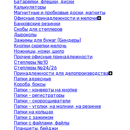
Батарейки, флешки, диски
Калькуляторы
Магнитные и пробковые доски, магниты
Офисные принадлежности и мелочи
Банковские резинки
Скобы для степлеров
Дыроколы
Зажимы для бумаг (Биндеры)
Кнопки,скрепки,мелочь
Ножницы, ножи, шило
Прочие офисные принадлежности
Степлеры №10
Степлеры №24/26
Принадлежности для делопроизводства
Папки адресные
Короба, боксы
Папки - конверты на кнопке
Папки - регистраторы
Папки - скоросшиватели
Папки - уголки, на молнии, на резинке
Папки на кольцах
Папки с зажимом
Папки с файлами, файлы
Планшеты, бейджи