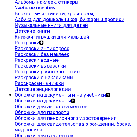
Альбомы наклеек, стикеры
Учебные пособия
Блокноты- активити, кросворды,
Азбука для дошкольников, буквари и прописи
Музыкальные книги для детей
Детские книги
Книжки-игрушки для малышей
Раскраски
Раскраски антистресс
Раскраски без наклеек
Раскраски водные
Раскраски вырезалки
Раскраски разные детские
Раскраски с наклейками
Расскраски- книжки
Детские энциклопедии
Обложки на документы и на учебники
Обложки на документы
Обложки для автодокументов
Обложки для паспорта
Обложки для пенсионного удостоверения
Обложки для свидетельства о рождении, браке,
мед.полиса
Обложки для студентов