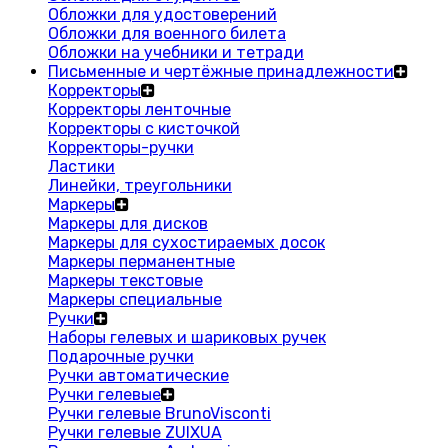
Обложки для удостоверений
Обложки для военного билета
Обложки на учебники и тетради
Письменные и чертёжные принадлежности
Корректоры
Корректоры ленточные
Корректоры с кисточкой
Корректоры-ручки
Ластики
Линейки, треугольники
Маркеры
Маркеры для дисков
Маркеры для сухостираемых досок
Маркеры перманентные
Маркеры текстовые
Маркеры специальные
Ручки
Наборы гелевых и шариковых ручек
Подарочные ручки
Ручки автоматические
Ручки гелевые
Ручки гелевые BrunoVisconti
Ручки гелевые ZUIXUA