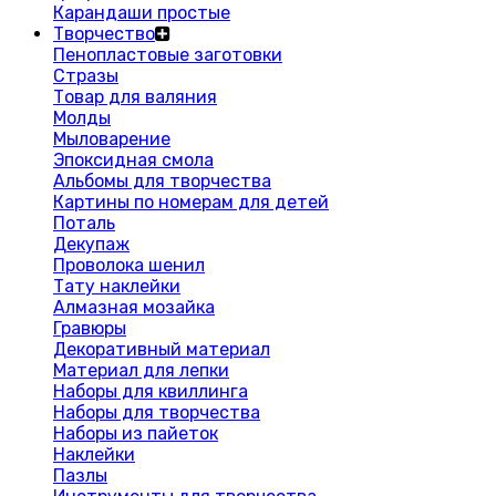
Карандаши простые
Творчество
Пенопластовые заготовки
Стразы
Товар для валяния
Молды
Мыловарение
Эпоксидная смола
Альбомы для творчества
Картины по номерам для детей
Поталь
Декупаж
Проволока шенил
Тату наклейки
Алмазная мозайка
Гравюры
Декоративный материал
Материал для лепки
Наборы для квиллинга
Наборы для творчества
Наборы из пайеток
Наклейки
Пазлы