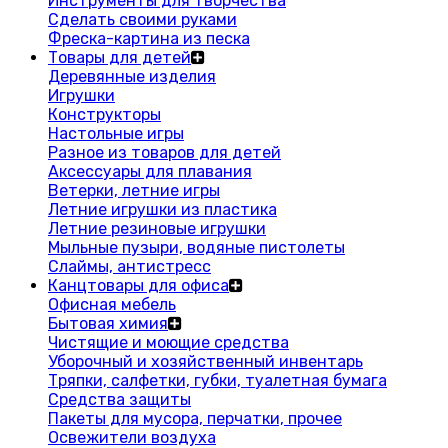
Инструменты для творчества
Сделать своими руками
Фреска-картина из песка
Товары для детей
Деревянные изделия
Игрушки
Конструкторы
Настольные игры
Разное из товаров для детей
Аксессуары для плавания
Ветерки, летние игры
Летние игрушки из пластика
Летние резиновые игрушки
Мыльные пузыри, водяные пистолеты
Слаймы, антистресс
Канцтовары для офиса
Офисная мебель
Бытовая химия
Чистящие и моющие средства
Уборочный и хозяйственный инвентарь
Тряпки, салфетки, губки, туалетная бумага
Средства защиты
Пакеты для мусора, перчатки, прочее
Освежители воздуха