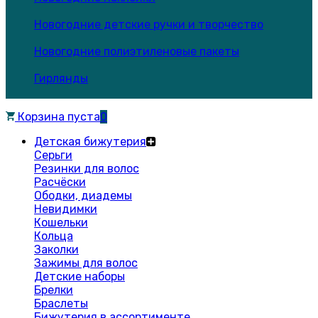
Новогодние детские ручки и творчество
Новогодние полиэтиленовые пакеты
Гирлянды
Корзина пуста
0
Детская бижутерия
Серьги
Резинки для волос
Расчёски
Ободки, диадемы
Невидимки
Кошельки
Кольца
Заколки
Зажимы для волос
Детские наборы
Брелки
Браслеты
Бижутерия в ассортименте