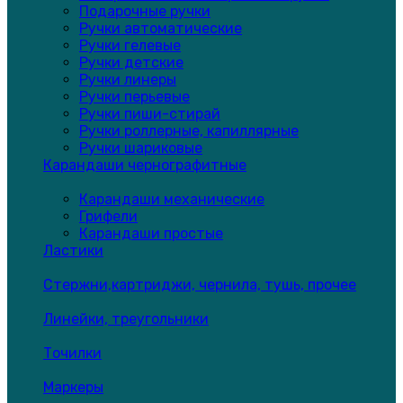
Подарочные ручки
Ручки автоматические
Ручки гелевые
Ручки детские
Ручки линеры
Ручки перьевые
Ручки пиши-стирай
Ручки роллерные, капиллярные
Ручки шариковые
Карандаши чернографитные
Карандаши механические
Грифели
Карандаши простые
Ластики
Стержни,картриджи, чернила, тушь, прочее
Линейки, треугольники
Точилки
Маркеры