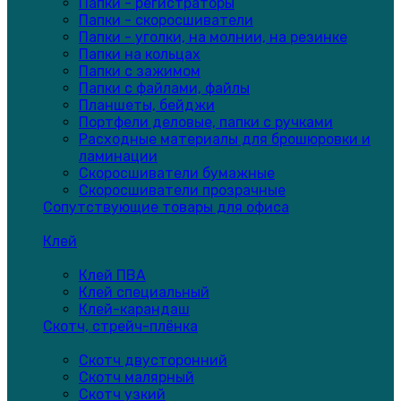
Папки - регистраторы
Папки - скоросшиватели
Папки - уголки, на молнии, на резинке
Папки на кольцах
Папки с зажимом
Папки с файлами, файлы
Планшеты, бейджи
Портфели деловые, папки с ручками
Расходные материалы для брошюровки и
ламинации
Скоросшиватели бумажные
Скоросшиватели прозрачные
Сопутствующие товары для офиса
Клей
Клей ПВА
Клей специальный
Клей-карандаш
Скотч, стрейч-плёнка
Скотч двусторонний
Скотч малярный
Скотч узкий