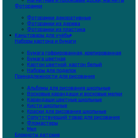
Магнитные и пробковые доски, магниты
Фоторамки
Фоторамки декоративные
Фоторамки из дерева
Фоторамки из пластика
Канцтовары для учёбы
Наборы картона и бумаги
Бумага гофрированная, крепированная
Бумага цветная
Картон цветной, картон белый
Наборы для поделок
Принадлежности для рисования
Альбомы для рисования школьные
Восковые карандаши и восковые мелки
Карандаши цветные школьные
Кисти школьные
Краски для рисования школьные
Сопутствующий товар для рисования
Фломастеры
Мел
Блокноты детские