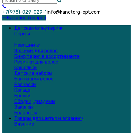
+7(978)-029-029-1
info@kanctorg-opt.com
Каталог товаров
Детская бижутерия
Серьги
Невидимки
Зажимы для волос
Бижутерия в ассортименте
Резинки для волос
Кошельки
Детские наборы
Банты для волос
Расчёски
Кольца
Брелки
Ободки, диадемы
Заколки
Браслеты
Товары для шитья и вязания
Вязание