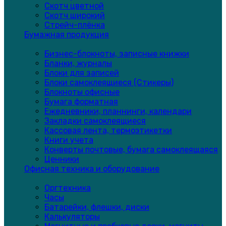
Скотч цветной
Скотч широкий
Стрейч-плёнка
Бумажная продукция
Бизнес-блокноты, записные книжки
Бланки, журналы
Блоки для записей
Блоки самоклеящиеся (Стикеры)
Блокноты офисные
Бумага форматная
Ежедневники, планнинги, календари
Закладки самоклеящиеся
Кассовая лента, термоэтикетки
Книги учета
Конверты почтовые, бумага самоклеящаяся
Ценники
Офисная техника и оборудование
Оргтехника
Часы
Батарейки, флешки, диски
Калькуляторы