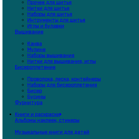
Прочее для шитья
Нитки для шитья
Наборы для шитья
Интрументы для шитья
Иглы и булавки
Вышивание
Канва
Мулине
Наборы вышивания
Нитки для вышивания, иглы
Бисероплетение
Проволока, леска, контейнеры
Наборы для бисероплетения
Бисер
Бусины
Фурнитура
Книги и раскраски
Альбомы наклеек, стикеры
Музыкальные книги для детей