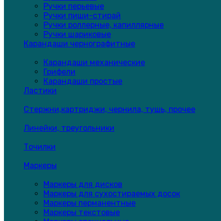
Ручки перьевые
Ручки пиши-стирай
Ручки роллерные, капиллярные
Ручки шариковые
Карандаши чернографитные
Карандаши механические
Грифели
Карандаши простые
Ластики
Стержни,картриджи, чернила, тушь, прочее
Линейки, треугольники
Точилки
Маркеры
Маркеры для дисков
Маркеры для сухостираемых досок
Маркеры перманентные
Маркеры текстовые