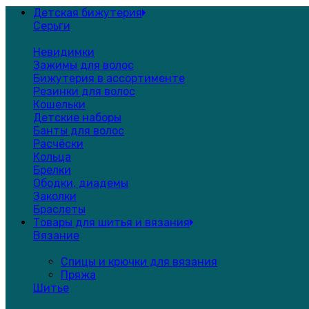
Детская бижутерия
Серьги
Невидимки
Зажимы для волос
Бижутерия в ассортименте
Резинки для волос
Кошельки
Детские наборы
Банты для волос
Расчёски
Кольца
Брелки
Ободки, диадемы
Заколки
Браслеты
Товары для шитья и вязания
Вязание
Спицы и крючки для вязания
Пряжа
Шитье