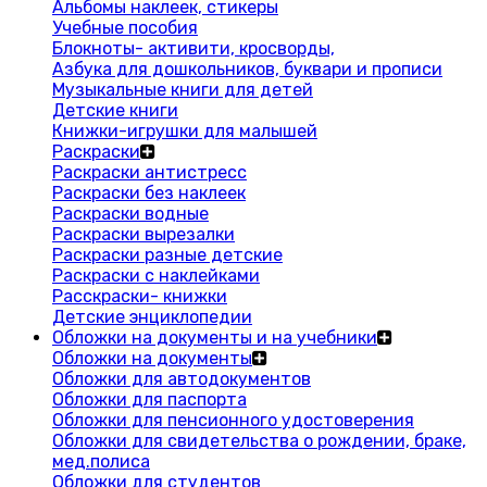
Альбомы наклеек, стикеры
Учебные пособия
Блокноты- активити, кросворды,
Азбука для дошкольников, буквари и прописи
Музыкальные книги для детей
Детские книги
Книжки-игрушки для малышей
Раскраски
Раскраски антистресс
Раскраски без наклеек
Раскраски водные
Раскраски вырезалки
Раскраски разные детские
Раскраски с наклейками
Расскраски- книжки
Детские энциклопедии
Обложки на документы и на учебники
Обложки на документы
Обложки для автодокументов
Обложки для паспорта
Обложки для пенсионного удостоверения
Обложки для свидетельства о рождении, браке,
мед.полиса
Обложки для студентов