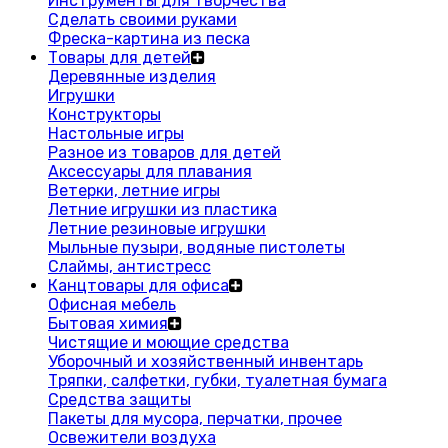
Инструменты для творчества
Сделать своими руками
Фреска-картина из песка
Товары для детей
Деревянные изделия
Игрушки
Конструкторы
Настольные игры
Разное из товаров для детей
Аксессуары для плавания
Ветерки, летние игры
Летние игрушки из пластика
Летние резиновые игрушки
Мыльные пузыри, водяные пистолеты
Слаймы, антистресс
Канцтовары для офиса
Офисная мебель
Бытовая химия
Чистящие и моющие средства
Уборочный и хозяйственный инвентарь
Тряпки, салфетки, губки, туалетная бумага
Средства защиты
Пакеты для мусора, перчатки, прочее
Освежители воздуха