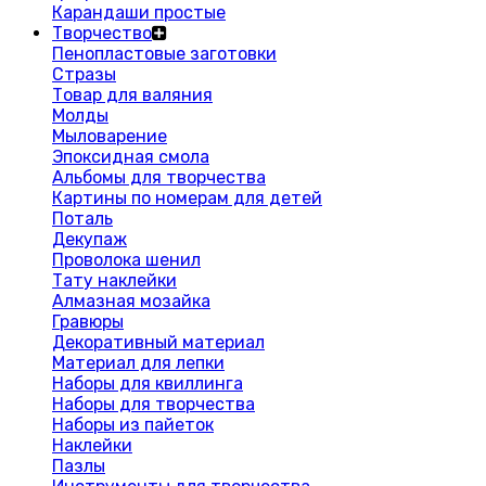
Карандаши простые
Творчество
Пенопластовые заготовки
Стразы
Товар для валяния
Молды
Мыловарение
Эпоксидная смола
Альбомы для творчества
Картины по номерам для детей
Поталь
Декупаж
Проволока шенил
Тату наклейки
Алмазная мозайка
Гравюры
Декоративный материал
Материал для лепки
Наборы для квиллинга
Наборы для творчества
Наборы из пайеток
Наклейки
Пазлы