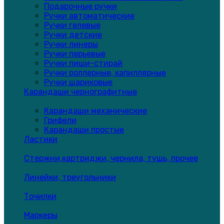
Подарочные ручки
Ручки автоматические
Ручки гелевые
Ручки детские
Ручки линеры
Ручки перьевые
Ручки пиши-стирай
Ручки роллерные, капиллярные
Ручки шариковые
Карандаши чернографитные
Карандаши механические
Грифели
Карандаши простые
Ластики
Стержни,картриджи, чернила, тушь, прочее
Линейки, треугольники
Точилки
Маркеры