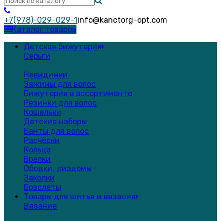
+7(978)-029-029-1
info@kanctorg-opt.com
Каталог товаров
Детская бижутерия
Серьги
Невидимки
Зажимы для волос
Бижутерия в ассортименте
Резинки для волос
Кошельки
Детские наборы
Банты для волос
Расчёски
Кольца
Брелки
Ободки, диадемы
Заколки
Браслеты
Товары для шитья и вязания
Вязание