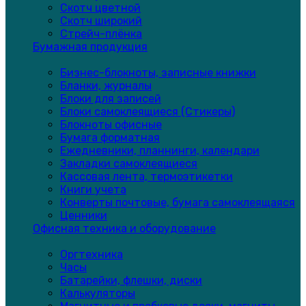
Скотч цветной
Скотч широкий
Стрейч-плёнка
Бумажная продукция
Бизнес-блокноты, записные книжки
Бланки, журналы
Блоки для записей
Блоки самоклеящиеся (Стикеры)
Блокноты офисные
Бумага форматная
Ежедневники, планнинги, календари
Закладки самоклеящиеся
Кассовая лента, термоэтикетки
Книги учета
Конверты почтовые, бумага самоклеящаяся
Ценники
Офисная техника и оборудование
Оргтехника
Часы
Батарейки, флешки, диски
Калькуляторы