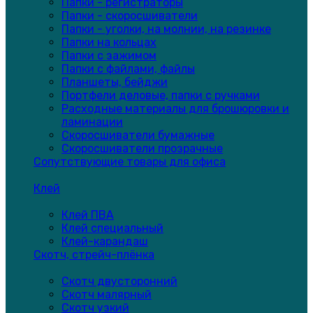
Папки - регистраторы
Папки - скоросшиватели
Папки - уголки, на молнии, на резинке
Папки на кольцах
Папки с зажимом
Папки с файлами, файлы
Планшеты, бейджи
Портфели деловые, папки с ручками
Расходные материалы для брошюровки и
ламинации
Скоросшиватели бумажные
Скоросшиватели прозрачные
Сопутствующие товары для офиса
Клей
Клей ПВА
Клей специальный
Клей-карандаш
Скотч, стрейч-плёнка
Скотч двусторонний
Скотч малярный
Скотч узкий