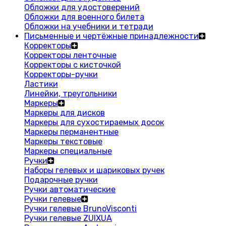
Обложки для удостоверений
Обложки для военного билета
Обложки на учебники и тетради
Письменные и чертёжные принадлежности
Корректоры
Корректоры ленточные
Корректоры с кисточкой
Корректоры-ручки
Ластики
Линейки, треугольники
Маркеры
Маркеры для дисков
Маркеры для сухостираемых досок
Маркеры перманентные
Маркеры текстовые
Маркеры специальные
Ручки
Наборы гелевых и шариковых ручек
Подарочные ручки
Ручки автоматические
Ручки гелевые
Ручки гелевые BrunoVisconti
Ручки гелевые ZUIXUA