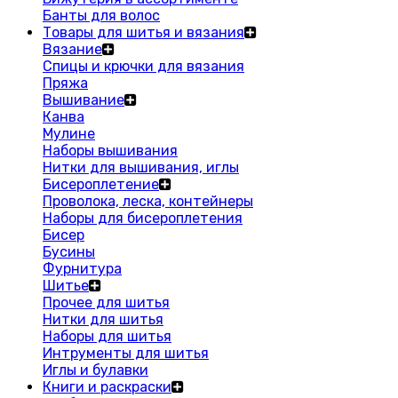
Банты для волос
Товары для шитья и вязания
Вязание
Спицы и крючки для вязания
Пряжа
Вышивание
Канва
Мулине
Наборы вышивания
Нитки для вышивания, иглы
Бисероплетение
Проволока, леска, контейнеры
Наборы для бисероплетения
Бисер
Бусины
Фурнитура
Шитье
Прочее для шитья
Нитки для шитья
Наборы для шитья
Интрументы для шитья
Иглы и булавки
Книги и раскраски