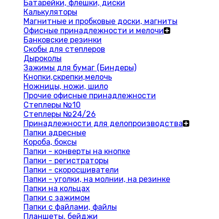
Батарейки, флешки, диски
Калькуляторы
Магнитные и пробковые доски, магниты
Офисные принадлежности и мелочи
Банковские резинки
Скобы для степлеров
Дыроколы
Зажимы для бумаг (Биндеры)
Кнопки,скрепки,мелочь
Ножницы, ножи, шило
Прочие офисные принадлежности
Степлеры №10
Степлеры №24/26
Принадлежности для делопроизводства
Папки адресные
Короба, боксы
Папки - конверты на кнопке
Папки - регистраторы
Папки - скоросшиватели
Папки - уголки, на молнии, на резинке
Папки на кольцах
Папки с зажимом
Папки с файлами, файлы
Планшеты, бейджи