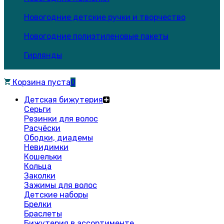
Новогодние детские ручки и творчество
Новогодние полиэтиленовые пакеты
Гирлянды
Корзина пуста
0
Детская бижутерия
Серьги
Резинки для волос
Расчёски
Ободки, диадемы
Невидимки
Кошельки
Кольца
Заколки
Зажимы для волос
Детские наборы
Брелки
Браслеты
Бижутерия в ассортименте