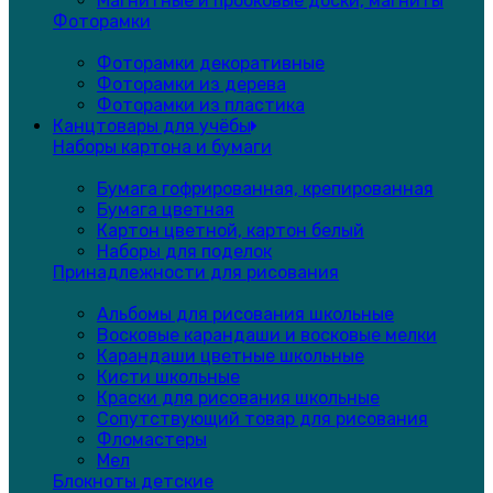
Магнитные и пробковые доски, магниты
Фоторамки
Фоторамки декоративные
Фоторамки из дерева
Фоторамки из пластика
Канцтовары для учёбы
Наборы картона и бумаги
Бумага гофрированная, крепированная
Бумага цветная
Картон цветной, картон белый
Наборы для поделок
Принадлежности для рисования
Альбомы для рисования школьные
Восковые карандаши и восковые мелки
Карандаши цветные школьные
Кисти школьные
Краски для рисования школьные
Сопутствующий товар для рисования
Фломастеры
Мел
Блокноты детские