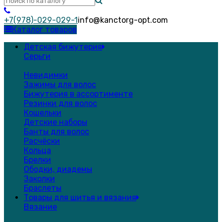
+7(978)-029-029-1
info@kanctorg-opt.com
Каталог товаров
Детская бижутерия
Серьги
Невидимки
Зажимы для волос
Бижутерия в ассортименте
Резинки для волос
Кошельки
Детские наборы
Банты для волос
Расчёски
Кольца
Брелки
Ободки, диадемы
Заколки
Браслеты
Товары для шитья и вязания
Вязание