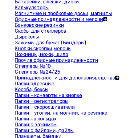
Батарейки, флешки, диски
Калькуляторы
Магнитные и пробковые доски, магниты
Офисные принадлежности и мелочи
Банковские резинки
Скобы для степлеров
Дыроколы
Зажимы для бумаг (Биндеры)
Кнопки,скрепки,мелочь
Ножницы, ножи, шило
Прочие офисные принадлежности
Степлеры №10
Степлеры №24/26
Принадлежности для делопроизводства
Папки адресные
Короба, боксы
Папки - конверты на кнопке
Папки - регистраторы
Папки - скоросшиватели
Папки - уголки, на молнии, на резинке
Папки на кольцах
Папки с зажимом
Папки с файлами, файлы
Планшеты, бейджи