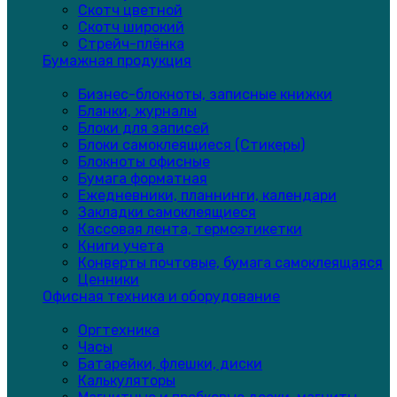
Скотч цветной
Скотч широкий
Стрейч-плёнка
Бумажная продукция
Бизнес-блокноты, записные книжки
Бланки, журналы
Блоки для записей
Блоки самоклеящиеся (Стикеры)
Блокноты офисные
Бумага форматная
Ежедневники, планнинги, календари
Закладки самоклеящиеся
Кассовая лента, термоэтикетки
Книги учета
Конверты почтовые, бумага самоклеящаяся
Ценники
Офисная техника и оборудование
Оргтехника
Часы
Батарейки, флешки, диски
Калькуляторы