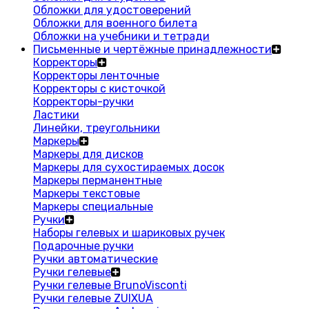
Обложки для удостоверений
Обложки для военного билета
Обложки на учебники и тетради
Письменные и чертёжные принадлежности
Корректоры
Корректоры ленточные
Корректоры с кисточкой
Корректоры-ручки
Ластики
Линейки, треугольники
Маркеры
Маркеры для дисков
Маркеры для сухостираемых досок
Маркеры перманентные
Маркеры текстовые
Маркеры специальные
Ручки
Наборы гелевых и шариковых ручек
Подарочные ручки
Ручки автоматические
Ручки гелевые
Ручки гелевые BrunoVisconti
Ручки гелевые ZUIXUA