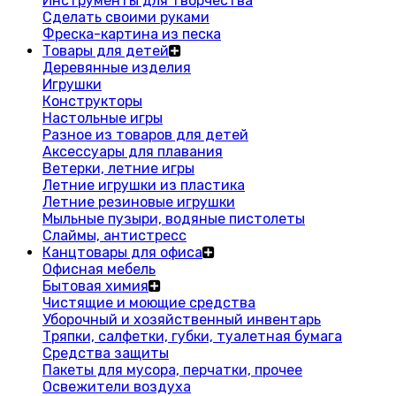
Инструменты для творчества
Сделать своими руками
Фреска-картина из песка
Товары для детей
Деревянные изделия
Игрушки
Конструкторы
Настольные игры
Разное из товаров для детей
Аксессуары для плавания
Ветерки, летние игры
Летние игрушки из пластика
Летние резиновые игрушки
Мыльные пузыри, водяные пистолеты
Слаймы, антистресс
Канцтовары для офиса
Офисная мебель
Бытовая химия
Чистящие и моющие средства
Уборочный и хозяйственный инвентарь
Тряпки, салфетки, губки, туалетная бумага
Средства защиты
Пакеты для мусора, перчатки, прочее
Освежители воздуха