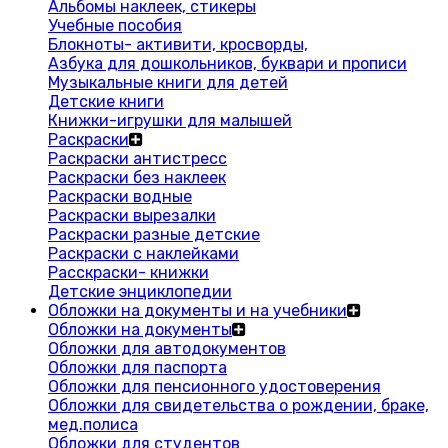
Альбомы наклеек, стикеры
Учебные пособия
Блокноты- активити, кросворды,
Азбука для дошкольников, буквари и прописи
Музыкальные книги для детей
Детские книги
Книжки-игрушки для малышей
Раскраски
Раскраски антистресс
Раскраски без наклеек
Раскраски водные
Раскраски вырезалки
Раскраски разные детские
Раскраски с наклейками
Расскраски- книжки
Детские энциклопедии
Обложки на документы и на учебники
Обложки на документы
Обложки для автодокументов
Обложки для паспорта
Обложки для пенсионного удостоверения
Обложки для свидетельства о рождении, браке,
мед.полиса
Обложки для студентов