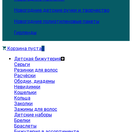
Новогодние детские ручки и творчество
Новогодние полиэтиленовые пакеты
Гирлянды
Корзина пуста
0
Детская бижутерия
Серьги
Резинки для волос
Расчёски
Ободки, диадемы
Невидимки
Кошельки
Кольца
Заколки
Зажимы для волос
Детские наборы
Брелки
Браслеты
Бижутерия в ассортименте