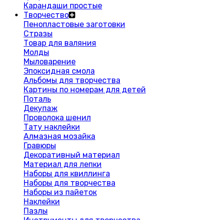
Карандаши простые
Творчество
Пенопластовые заготовки
Стразы
Товар для валяния
Молды
Мыловарение
Эпоксидная смола
Альбомы для творчества
Картины по номерам для детей
Поталь
Декупаж
Проволока шенил
Тату наклейки
Алмазная мозайка
Гравюры
Декоративный материал
Материал для лепки
Наборы для квиллинга
Наборы для творчества
Наборы из пайеток
Наклейки
Пазлы