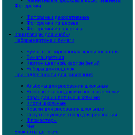
Магнитные и пробковые доски, магниты
Фоторамки
Фоторамки декоративные
Фоторамки из дерева
Фоторамки из пластика
Канцтовары для учёбы
Наборы картона и бумаги
Бумага гофрированная, крепированная
Бумага цветная
Картон цветной, картон белый
Наборы для поделок
Принадлежности для рисования
Альбомы для рисования школьные
Восковые карандаши и восковые мелки
Карандаши цветные школьные
Кисти школьные
Краски для рисования школьные
Сопутствующий товар для рисования
Фломастеры
Мел
Блокноты детские