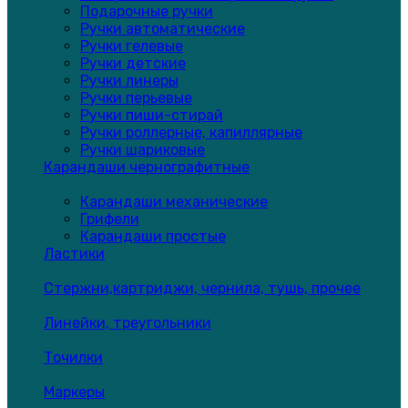
Подарочные ручки
Ручки автоматические
Ручки гелевые
Ручки детские
Ручки линеры
Ручки перьевые
Ручки пиши-стирай
Ручки роллерные, капиллярные
Ручки шариковые
Карандаши чернографитные
Карандаши механические
Грифели
Карандаши простые
Ластики
Стержни,картриджи, чернила, тушь, прочее
Линейки, треугольники
Точилки
Маркеры