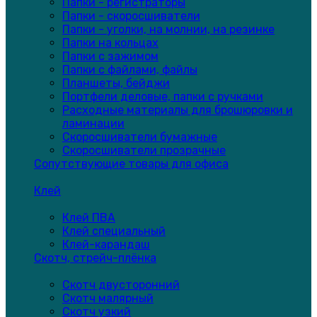
Папки - регистраторы
Папки - скоросшиватели
Папки - уголки, на молнии, на резинке
Папки на кольцах
Папки с зажимом
Папки с файлами, файлы
Планшеты, бейджи
Портфели деловые, папки с ручками
Расходные материалы для брошюровки и
ламинации
Скоросшиватели бумажные
Скоросшиватели прозрачные
Сопутствующие товары для офиса
Клей
Клей ПВА
Клей специальный
Клей-карандаш
Скотч, стрейч-плёнка
Скотч двусторонний
Скотч малярный
Скотч узкий