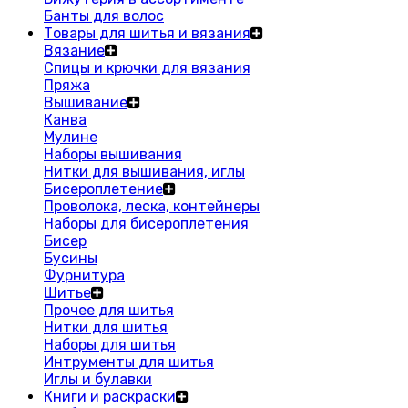
Банты для волос
Товары для шитья и вязания
Вязание
Спицы и крючки для вязания
Пряжа
Вышивание
Канва
Мулине
Наборы вышивания
Нитки для вышивания, иглы
Бисероплетение
Проволока, леска, контейнеры
Наборы для бисероплетения
Бисер
Бусины
Фурнитура
Шитье
Прочее для шитья
Нитки для шитья
Наборы для шитья
Интрументы для шитья
Иглы и булавки
Книги и раскраски