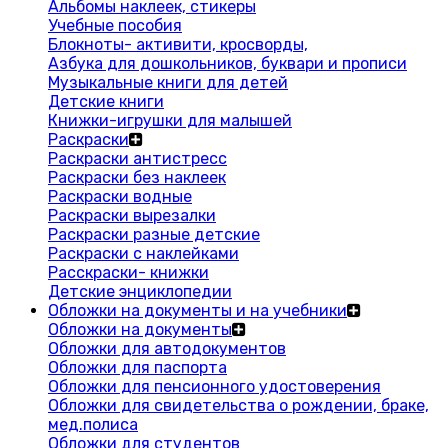
Альбомы наклеек, стикеры
Учебные пособия
Блокноты- активити, кросворды,
Азбука для дошкольников, буквари и прописи
Музыкальные книги для детей
Детские книги
Книжки-игрушки для малышей
Раскраски
Раскраски антистресс
Раскраски без наклеек
Раскраски водные
Раскраски вырезалки
Раскраски разные детские
Раскраски с наклейками
Расскраски- книжки
Детские энциклопедии
Обложки на документы и на учебники
Обложки на документы
Обложки для автодокументов
Обложки для паспорта
Обложки для пенсионного удостоверения
Обложки для свидетельства о рождении, браке,
мед.полиса
Обложки для студентов