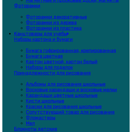
Магнитные и пробковые доски, магниты
Фоторамки
Фоторамки декоративные
Фоторамки из дерева
Фоторамки из пластика
Канцтовары для учёбы
Наборы картона и бумаги
Бумага гофрированная, крепированная
Бумага цветная
Картон цветной, картон белый
Наборы для поделок
Принадлежности для рисования
Альбомы для рисования школьные
Восковые карандаши и восковые мелки
Карандаши цветные школьные
Кисти школьные
Краски для рисования школьные
Сопутствующий товар для рисования
Фломастеры
Мел
Блокноты детские