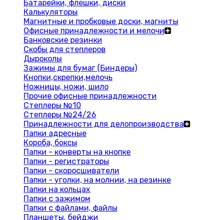
Батарейки, флешки, диски
Калькуляторы
Магнитные и пробковые доски, магниты
Офисные принадлежности и мелочи
Банковские резинки
Скобы для степлеров
Дыроколы
Зажимы для бумаг (Биндеры)
Кнопки,скрепки,мелочь
Ножницы, ножи, шило
Прочие офисные принадлежности
Степлеры №10
Степлеры №24/26
Принадлежности для делопроизводства
Папки адресные
Короба, боксы
Папки - конверты на кнопке
Папки - регистраторы
Папки - скоросшиватели
Папки - уголки, на молнии, на резинке
Папки на кольцах
Папки с зажимом
Папки с файлами, файлы
Планшеты, бейджи