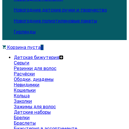
Новогодние детские ручки и творчество
Новогодние полиэтиленовые пакеты
Гирлянды
Корзина пуста
0
Детская бижутерия
Серьги
Резинки для волос
Расчёски
Ободки, диадемы
Невидимки
Кошельки
Кольца
Заколки
Зажимы для волос
Детские наборы
Брелки
Браслеты
Бижутерия в ассортименте