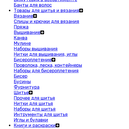
Банты для волос
Товары для шитья и вязания
Вязание
Спицы и крючки для вязания
Пряжа
Вышивание
Канва
Мулине
Наборы вышивания
Нитки для вышивания, иглы
Бисероплетение
Проволока, леска, контейнеры
Наборы для бисероплетения
Бисер
Бусины
Фурнитура
Шитье
Прочее для шитья
Нитки для шитья
Наборы для шитья
Интрументы для шитья
Иглы и булавки
Книги и раскраски