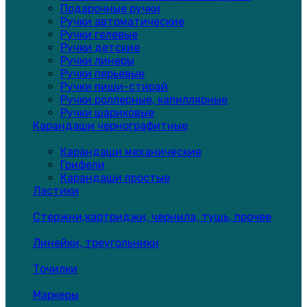
Подарочные ручки
Ручки автоматические
Ручки гелевые
Ручки детские
Ручки линеры
Ручки перьевые
Ручки пиши-стирай
Ручки роллерные, капиллярные
Ручки шариковые
Карандаши чернографитные
Карандаши механические
Грифели
Карандаши простые
Ластики
Стержни,картриджи, чернила, тушь, прочее
Линейки, треугольники
Точилки
Маркеры