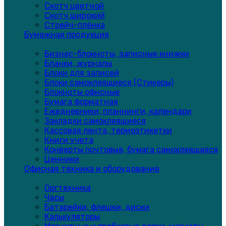
Скотч цветной
Скотч широкий
Стрейч-плёнка
Бумажная продукция
Бизнес-блокноты, записные книжки
Бланки, журналы
Блоки для записей
Блоки самоклеящиеся (Стикеры)
Блокноты офисные
Бумага форматная
Ежедневники, планнинги, календари
Закладки самоклеящиеся
Кассовая лента, термоэтикетки
Книги учета
Конверты почтовые, бумага самоклеящаяся
Ценники
Офисная техника и оборудование
Оргтехника
Часы
Батарейки, флешки, диски
Калькуляторы