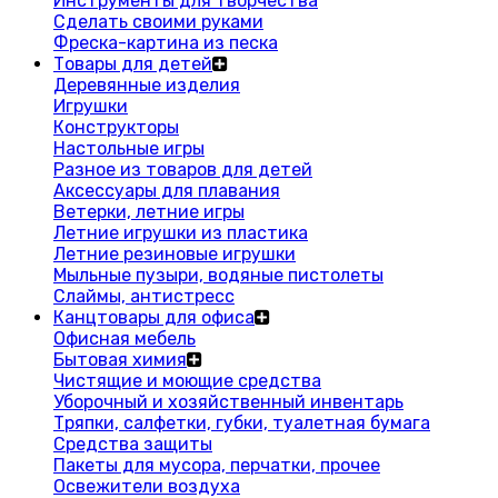
Инструменты для творчества
Сделать своими руками
Фреска-картина из песка
Товары для детей
Деревянные изделия
Игрушки
Конструкторы
Настольные игры
Разное из товаров для детей
Аксессуары для плавания
Ветерки, летние игры
Летние игрушки из пластика
Летние резиновые игрушки
Мыльные пузыри, водяные пистолеты
Слаймы, антистресс
Канцтовары для офиса
Офисная мебель
Бытовая химия
Чистящие и моющие средства
Уборочный и хозяйственный инвентарь
Тряпки, салфетки, губки, туалетная бумага
Средства защиты
Пакеты для мусора, перчатки, прочее
Освежители воздуха