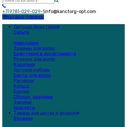
+7(978)-029-029-1
info@kanctorg-opt.com
Каталог товаров
Детская бижутерия
Серьги
Невидимки
Зажимы для волос
Бижутерия в ассортименте
Резинки для волос
Кошельки
Детские наборы
Банты для волос
Расчёски
Кольца
Брелки
Ободки, диадемы
Заколки
Браслеты
Товары для шитья и вязания
Вязание