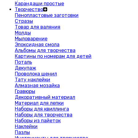
Карандаши простые
Творчество
Пенопластовые заготовки
Стразы
Товар для валяния
Молды
Мыловарение
Эпоксидная смола
Альбомы для творчества
Картины по номерам для детей
Поталь
Декупаж
Проволока шенил
Тату наклейки
Алмазная мозайка
Гравюры
Декоративный материал
Материал для лепки
Наборы для квиллинга
Наборы для творчества
Наборы из пайеток
Наклейки
Пазлы