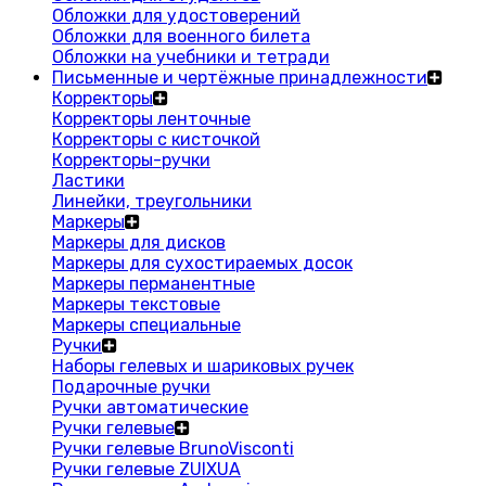
Обложки для удостоверений
Обложки для военного билета
Обложки на учебники и тетради
Письменные и чертёжные принадлежности
Корректоры
Корректоры ленточные
Корректоры с кисточкой
Корректоры-ручки
Ластики
Линейки, треугольники
Маркеры
Маркеры для дисков
Маркеры для сухостираемых досок
Маркеры перманентные
Маркеры текстовые
Маркеры специальные
Ручки
Наборы гелевых и шариковых ручек
Подарочные ручки
Ручки автоматические
Ручки гелевые
Ручки гелевые BrunoVisconti
Ручки гелевые ZUIXUA