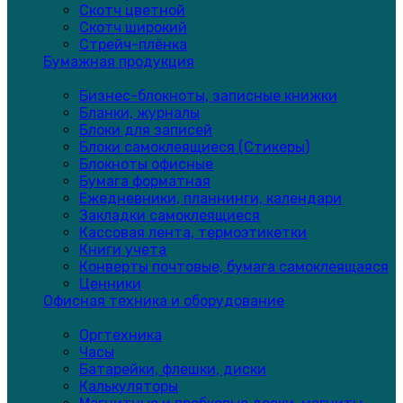
Скотч цветной
Скотч широкий
Стрейч-плёнка
Бумажная продукция
Бизнес-блокноты, записные книжки
Бланки, журналы
Блоки для записей
Блоки самоклеящиеся (Стикеры)
Блокноты офисные
Бумага форматная
Ежедневники, планнинги, календари
Закладки самоклеящиеся
Кассовая лента, термоэтикетки
Книги учета
Конверты почтовые, бумага самоклеящаяся
Ценники
Офисная техника и оборудование
Оргтехника
Часы
Батарейки, флешки, диски
Калькуляторы