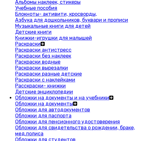
Альбомы наклеек, стикеры
Учебные пособия
Блокноты- активити, кросворды,
Азбука для дошкольников, буквари и прописи
Музыкальные книги для детей
Детские книги
Книжки-игрушки для малышей
Раскраски
Раскраски антистресс
Раскраски без наклеек
Раскраски водные
Раскраски вырезалки
Раскраски разные детские
Раскраски с наклейками
Расскраски- книжки
Детские энциклопедии
Обложки на документы и на учебники
Обложки на документы
Обложки для автодокументов
Обложки для паспорта
Обложки для пенсионного удостоверения
Обложки для свидетельства о рождении, браке,
мед.полиса
Обложки для студентов