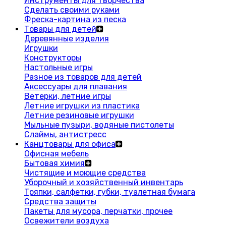
Инструменты для творчества
Сделать своими руками
Фреска-картина из песка
Товары для детей
Деревянные изделия
Игрушки
Конструкторы
Настольные игры
Разное из товаров для детей
Аксессуары для плавания
Ветерки, летние игры
Летние игрушки из пластика
Летние резиновые игрушки
Мыльные пузыри, водяные пистолеты
Слаймы, антистресс
Канцтовары для офиса
Офисная мебель
Бытовая химия
Чистящие и моющие средства
Уборочный и хозяйственный инвентарь
Тряпки, салфетки, губки, туалетная бумага
Средства защиты
Пакеты для мусора, перчатки, прочее
Освежители воздуха