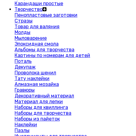
Карандаши простые
Творчество
Пенопластовые заготовки
Стразы
Товар для валяния
Молды
Мыловарение
Эпоксидная смола
Альбомы для творчества
Картины по номерам для детей
Поталь
Декупаж
Проволока шенил
Тату наклейки
Алмазная мозайка
Гравюры
Декоративный материал
Материал для лепки
Наборы для квиллинга
Наборы для творчества
Наборы из пайеток
Наклейки
Пазлы