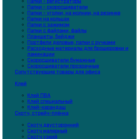
Папки - регистраторы
Папки - скоросшиватели
Папки - уголки, на молнии, на резинке
Папки на кольцах
Папки с зажимом
Папки с файлами, файлы
Планшеты, бейджи
Портфели деловые, папки с ручками
Расходные материалы для брошюровки и
ламинации
Скоросшиватели бумажные
Скоросшиватели прозрачные
Сопутствующие товары для офиса
Клей
Клей ПВА
Клей специальный
Клей-карандаш
Скотч, стрейч-плёнка
Скотч двусторонний
Скотч малярный
Скотч узкий