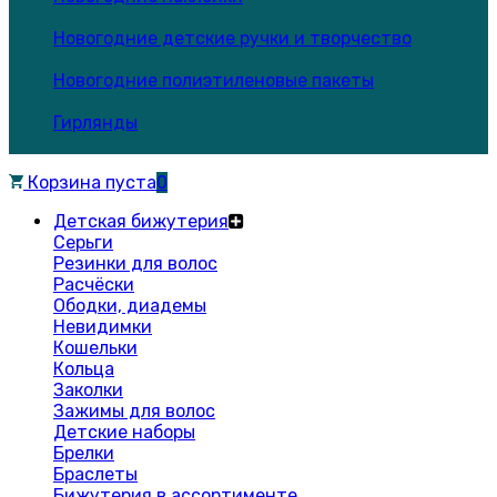
Новогодние детские ручки и творчество
Новогодние полиэтиленовые пакеты
Гирлянды
Корзина пуста
0
Детская бижутерия
Серьги
Резинки для волос
Расчёски
Ободки, диадемы
Невидимки
Кошельки
Кольца
Заколки
Зажимы для волос
Детские наборы
Брелки
Браслеты
Бижутерия в ассортименте