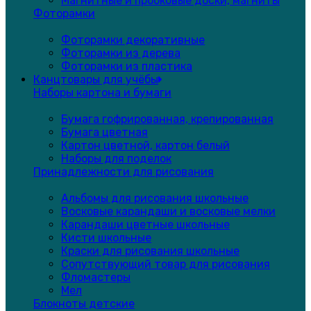
Магнитные и пробковые доски, магниты
Фоторамки
Фоторамки декоративные
Фоторамки из дерева
Фоторамки из пластика
Канцтовары для учёбы
Наборы картона и бумаги
Бумага гофрированная, крепированная
Бумага цветная
Картон цветной, картон белый
Наборы для поделок
Принадлежности для рисования
Альбомы для рисования школьные
Восковые карандаши и восковые мелки
Карандаши цветные школьные
Кисти школьные
Краски для рисования школьные
Сопутствующий товар для рисования
Фломастеры
Мел
Блокноты детские