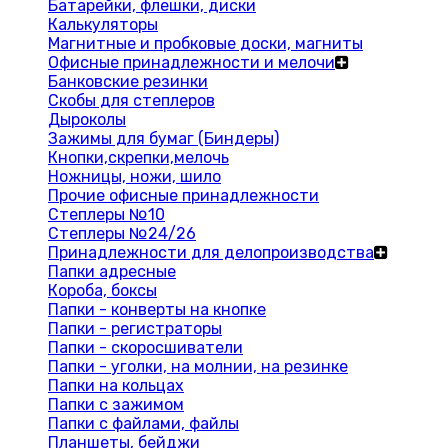
Батарейки, флешки, диски
Калькуляторы
Магнитные и пробковые доски, магниты
Офисные принадлежности и мелочи
Банковские резинки
Скобы для степлеров
Дыроколы
Зажимы для бумаг (Биндеры)
Кнопки,скрепки,мелочь
Ножницы, ножи, шило
Прочие офисные принадлежности
Степлеры №10
Степлеры №24/26
Принадлежности для делопроизводства
Папки адресные
Короба, боксы
Папки - конверты на кнопке
Папки - регистраторы
Папки - скоросшиватели
Папки - уголки, на молнии, на резинке
Папки на кольцах
Папки с зажимом
Папки с файлами, файлы
Планшеты, бейджи