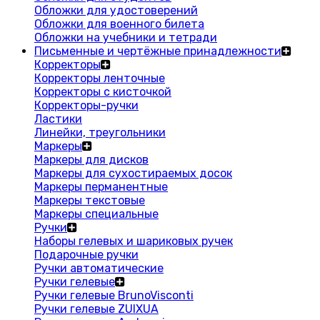
Обложки для удостоверений
Обложки для военного билета
Обложки на учебники и тетради
Письменные и чертёжные принадлежности
Корректоры
Корректоры ленточные
Корректоры с кисточкой
Корректоры-ручки
Ластики
Линейки, треугольники
Маркеры
Маркеры для дисков
Маркеры для сухостираемых досок
Маркеры перманентные
Маркеры текстовые
Маркеры специальные
Ручки
Наборы гелевых и шариковых ручек
Подарочные ручки
Ручки автоматические
Ручки гелевые
Ручки гелевые BrunoVisconti
Ручки гелевые ZUIXUA