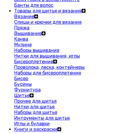
Банты для волос
Товары для шитья и вязания
Вязание
Спицы и крючки для вязания
Пряжа
Вышивание
Канва
Мулине
Наборы вышивания
Нитки для вышивания, иглы
Бисероплетение
Проволока, леска, контейнеры
Наборы для бисероплетения
Бисер
Бусины
Фурнитура
Шитье
Прочее для шитья
Нитки для шитья
Наборы для шитья
Интрументы для шитья
Иглы и булавки
Книги и раскраски