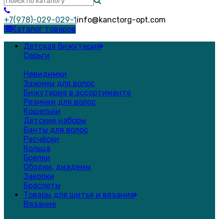
+7(978)-029-029-1
info@kanctorg-opt.com
Каталог товаров
Детская бижутерия
Серьги
Невидимки
Зажимы для волос
Бижутерия в ассортименте
Резинки для волос
Кошельки
Детские наборы
Банты для волос
Расчёски
Кольца
Брелки
Ободки, диадемы
Заколки
Браслеты
Товары для шитья и вязания
Вязание