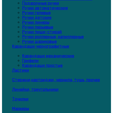
Подарочные ручки
Ручки автоматические
Ручки гелевые
Ручки детские
Ручки линеры
Ручки перьевые
Ручки пиши-стирай
Ручки роллерные, капиллярные
Ручки шариковые
Карандаши чернографитные
Карандаши механические
Грифели
Карандаши простые
Ластики
Стержни,картриджи, чернила, тушь, прочее
Линейки, треугольники
Точилки
Маркеры