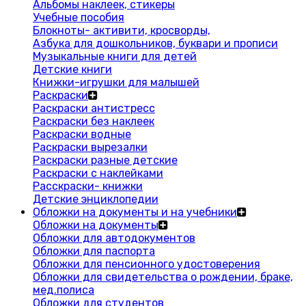
Альбомы наклеек, стикеры
Учебные пособия
Блокноты- активити, кросворды,
Азбука для дошкольников, буквари и прописи
Музыкальные книги для детей
Детские книги
Книжки-игрушки для малышей
Раскраски
Раскраски антистресс
Раскраски без наклеек
Раскраски водные
Раскраски вырезалки
Раскраски разные детские
Раскраски с наклейками
Расскраски- книжки
Детские энциклопедии
Обложки на документы и на учебники
Обложки на документы
Обложки для автодокументов
Обложки для паспорта
Обложки для пенсионного удостоверения
Обложки для свидетельства о рождении, браке,
мед.полиса
Обложки для студентов