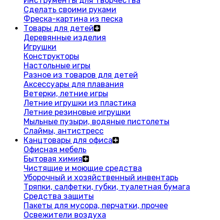
Инструменты для творчества
Сделать своими руками
Фреска-картина из песка
Товары для детей
Деревянные изделия
Игрушки
Конструкторы
Настольные игры
Разное из товаров для детей
Аксессуары для плавания
Ветерки, летние игры
Летние игрушки из пластика
Летние резиновые игрушки
Мыльные пузыри, водяные пистолеты
Слаймы, антистресс
Канцтовары для офиса
Офисная мебель
Бытовая химия
Чистящие и моющие средства
Уборочный и хозяйственный инвентарь
Тряпки, салфетки, губки, туалетная бумага
Средства защиты
Пакеты для мусора, перчатки, прочее
Освежители воздуха