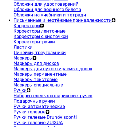
Обложки для удостоверений
Обложки для военного билета
Обложки на учебники и тетради
Письменные и чертёжные принадлежности
Корректоры
Корректоры ленточные
Корректоры с кисточкой
Корректоры-ручки
Ластики
Линейки, треугольники
Маркеры
Маркеры для дисков
Маркеры для сухостираемых досок
Маркеры перманентные
Маркеры текстовые
Маркеры специальные
Ручки
Наборы гелевых и шариковых ручек
Подарочные ручки
Ручки автоматические
Ручки гелевые
Ручки гелевые BrunoVisconti
Ручки гелевые ZUIXUA