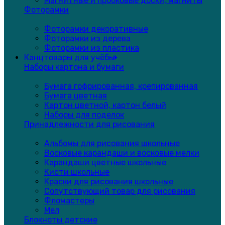
Магнитные и пробковые доски, магниты
Фоторамки
Фоторамки декоративные
Фоторамки из дерева
Фоторамки из пластика
Канцтовары для учёбы
Наборы картона и бумаги
Бумага гофрированная, крепированная
Бумага цветная
Картон цветной, картон белый
Наборы для поделок
Принадлежности для рисования
Альбомы для рисования школьные
Восковые карандаши и восковые мелки
Карандаши цветные школьные
Кисти школьные
Краски для рисования школьные
Сопутствующий товар для рисования
Фломастеры
Мел
Блокноты детские