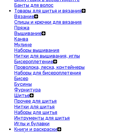
Банты для волос
Товары для шитья и вязания
Вязание
Спицы и крючки для вязания
Пряжа
Вышивание
Канва
Мулине
Наборы вышивания
Нитки для вышивания, иглы
Бисероплетение
Проволока, леска, контейнеры
Наборы для бисероплетения
Бисер
Бусины
Фурнитура
Шитье
Прочее для шитья
Нитки для шитья
Наборы для шитья
Интрументы для шитья
Иглы и булавки
Книги и раскраски