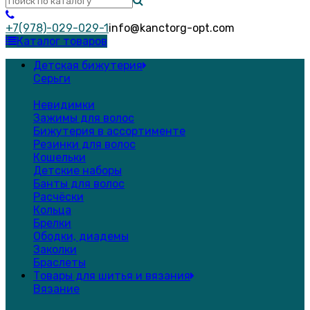
+7(978)-029-029-1
info@kanctorg-opt.com
Каталог товаров
Детская бижутерия
Серьги
Невидимки
Зажимы для волос
Бижутерия в ассортименте
Резинки для волос
Кошельки
Детские наборы
Банты для волос
Расчёски
Кольца
Брелки
Ободки, диадемы
Заколки
Браслеты
Товары для шитья и вязания
Вязание