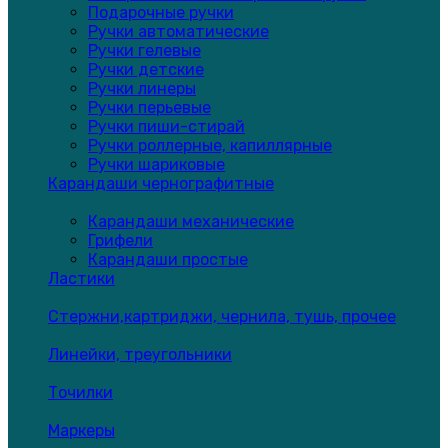
Подарочные ручки
Ручки автоматические
Ручки гелевые
Ручки детские
Ручки линеры
Ручки перьевые
Ручки пиши-стирай
Ручки роллерные, капиллярные
Ручки шариковые
Карандаши чернографитные
Карандаши механические
Грифели
Карандаши простые
Ластики
Стержни,картриджи, чернила, тушь, прочее
Линейки, треугольники
Точилки
Маркеры