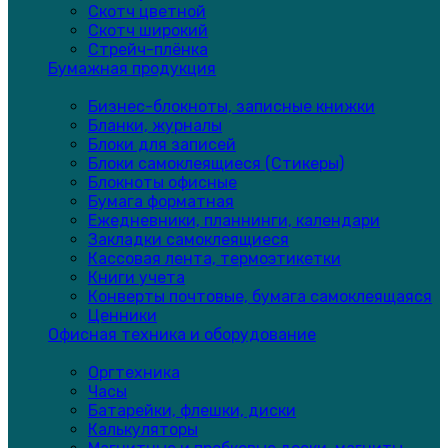
Скотч цветной
Скотч широкий
Стрейч-плёнка
Бумажная продукция
Бизнес-блокноты, записные книжки
Бланки, журналы
Блоки для записей
Блоки самоклеящиеся (Стикеры)
Блокноты офисные
Бумага форматная
Ежедневники, планнинги, календари
Закладки самоклеящиеся
Кассовая лента, термоэтикетки
Книги учета
Конверты почтовые, бумага самоклеящаяся
Ценники
Офисная техника и оборудование
Оргтехника
Часы
Батарейки, флешки, диски
Калькуляторы