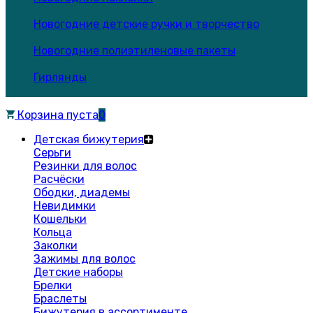
Новогодние детские ручки и творчество
Новогодние полиэтиленовые пакеты
Гирлянды
Корзина пуста
0
Детская бижутерия
Серьги
Резинки для волос
Расчёски
Ободки, диадемы
Невидимки
Кошельки
Кольца
Заколки
Зажимы для волос
Детские наборы
Брелки
Браслеты
Бижутерия в ассортименте