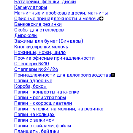
Батарейки, флешки, диски
Калькуляторы
Магнитные и пробковые доски, магниты
Офисные принадлежности и мелочи
Банковские резинки
Скобы для степлеров
Дыроколы
Зажимы для бумаг (Биндеры)
Кнопки,скрепки,мелочь
Ножницы, ножи, шило
Прочие офисные принадлежности
Степлеры №10
Степлеры №24/26
Принадлежности для делопроизводства
Папки адресные
Короба, боксы
Папки - конверты на кнопке
Папки - регистраторы
Папки - скоросшиватели
Папки - уголки, на молнии, на резинке
Папки на кольцах
Папки с зажимом
Папки с файлами, файлы
Планшеты, бейджи