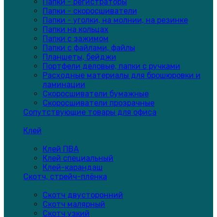
Папки - регистраторы
Папки - скоросшиватели
Папки - уголки, на молнии, на резинке
Папки на кольцах
Папки с зажимом
Папки с файлами, файлы
Планшеты, бейджи
Портфели деловые, папки с ручками
Расходные материалы для брошюровки и
ламинации
Скоросшиватели бумажные
Скоросшиватели прозрачные
Сопутствующие товары для офиса
Клей
Клей ПВА
Клей специальный
Клей-карандаш
Скотч, стрейч-плёнка
Скотч двусторонний
Скотч малярный
Скотч узкий