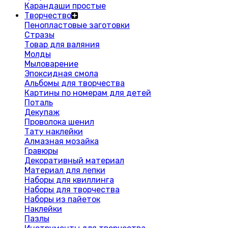
Карандаши простые
Творчество
Пенопластовые заготовки
Стразы
Товар для валяния
Молды
Мыловарение
Эпоксидная смола
Альбомы для творчества
Картины по номерам для детей
Поталь
Декупаж
Проволока шенил
Тату наклейки
Алмазная мозайка
Гравюры
Декоративный материал
Материал для лепки
Наборы для квиллинга
Наборы для творчества
Наборы из пайеток
Наклейки
Пазлы