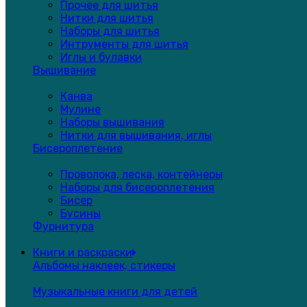
Прочее для шитья
Нитки для шитья
Наборы для шитья
Интрументы для шитья
Иглы и булавки
Вышивание
Канва
Мулине
Наборы вышивания
Нитки для вышивания, иглы
Бисероплетение
Проволока, леска, контейнеры
Наборы для бисероплетения
Бисер
Бусины
Фурнитура
Книги и раскраски
Альбомы наклеек, стикеры
Музыкальные книги для детей