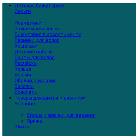
Детская бижутерия
Серьги
Невидимки
Зажимы для волос
Бижутерия в ассортименте
Резинки для волос
Кошельки
Детские наборы
Банты для волос
Расчёски
Кольца
Брелки
Ободки, диадемы
Заколки
Браслеты
Товары для шитья и вязания
Вязание
Спицы и крючки для вязания
Пряжа
Шитье