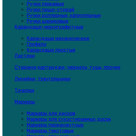
Ручки перьевые
Ручки пиши-стирай
Ручки роллерные, капиллярные
Ручки шариковые
Карандаши чернографитные
Карандаши механические
Грифели
Карандаши простые
Ластики
Стержни,картриджи, чернила, тушь, прочее
Линейки, треугольники
Точилки
Маркеры
Маркеры для дисков
Маркеры для сухостираемых досок
Маркеры перманентные
Маркеры текстовые