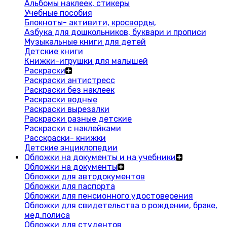
Альбомы наклеек, стикеры
Учебные пособия
Блокноты- активити, кросворды,
Азбука для дошкольников, буквари и прописи
Музыкальные книги для детей
Детские книги
Книжки-игрушки для малышей
Раскраски
Раскраски антистресс
Раскраски без наклеек
Раскраски водные
Раскраски вырезалки
Раскраски разные детские
Раскраски с наклейками
Расскраски- книжки
Детские энциклопедии
Обложки на документы и на учебники
Обложки на документы
Обложки для автодокументов
Обложки для паспорта
Обложки для пенсионного удостоверения
Обложки для свидетельства о рождении, браке,
мед.полиса
Обложки для студентов