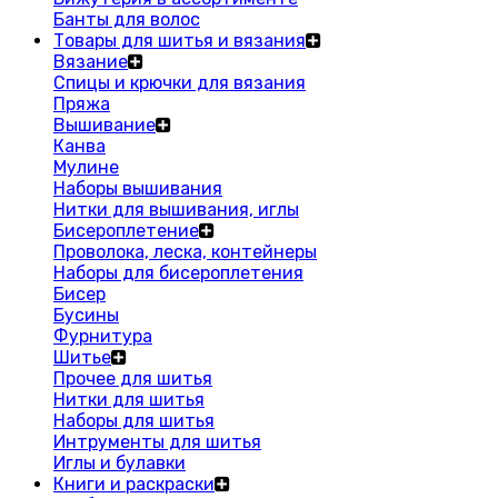
Банты для волос
Товары для шитья и вязания
Вязание
Спицы и крючки для вязания
Пряжа
Вышивание
Канва
Мулине
Наборы вышивания
Нитки для вышивания, иглы
Бисероплетение
Проволока, леска, контейнеры
Наборы для бисероплетения
Бисер
Бусины
Фурнитура
Шитье
Прочее для шитья
Нитки для шитья
Наборы для шитья
Интрументы для шитья
Иглы и булавки
Книги и раскраски