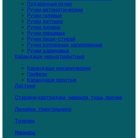
Подарочные ручки
Ручки автоматические
Ручки гелевые
Ручки детские
Ручки линеры
Ручки перьевые
Ручки пиши-стирай
Ручки роллерные, капиллярные
Ручки шариковые
Карандаши чернографитные
Карандаши механические
Грифели
Карандаши простые
Ластики
Стержни,картриджи, чернила, тушь, прочее
Линейки, треугольники
Точилки
Маркеры