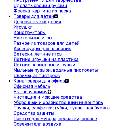
Инструменты для творчества
Сделать своими руками
Фреска-картина из песка
Товары для детей
Деревянные изделия
Игрушки
Конструкторы
Настольные игры
Разное из товаров для детей
Аксессуары для плавания
Ветерки, летние игры
Летние игрушки из пластика
Летние резиновые игрушки
Мыльные пузыри, водяные пистолеты
Слаймы, антистресс
Канцтовары для офиса
Офисная мебель
Бытовая химия
Чистящие и моющие средства
Уборочный и хозяйственный инвентарь
Тряпки, салфетки, губки, туалетная бумага
Средства защиты
Пакеты для мусора, перчатки, прочее
Освежители воздуха