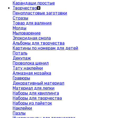
Карандаши простые
Творчество
Пенопластовые заготовки
Стразы
Товар для валяния
Молды
Мыловарение
Эпоксидная смола
Альбомы для творчества
Картины по номерам для детей
Поталь
Декупаж
Проволока шенил
Тату наклейки
Алмазная мозайка
Гравюры
Декоративный материал
Материал для лепки
Наборы для квиллинга
Наборы для творчества
Наборы из пайеток
Наклейки
Пазлы