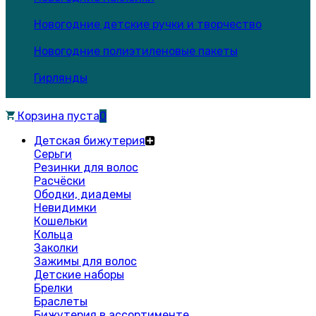
Новогодние детские ручки и творчество
Новогодние полиэтиленовые пакеты
Гирлянды
Корзина пуста
0
Детская бижутерия
Серьги
Резинки для волос
Расчёски
Ободки, диадемы
Невидимки
Кошельки
Кольца
Заколки
Зажимы для волос
Детские наборы
Брелки
Браслеты
Бижутерия в ассортименте