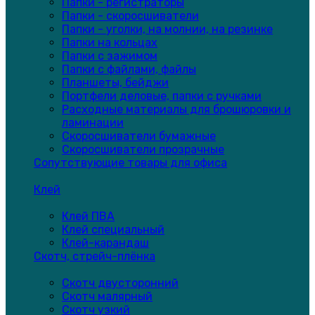
Папки - регистраторы
Папки - скоросшиватели
Папки - уголки, на молнии, на резинке
Папки на кольцах
Папки с зажимом
Папки с файлами, файлы
Планшеты, бейджи
Портфели деловые, папки с ручками
Расходные материалы для брошюровки и
ламинации
Скоросшиватели бумажные
Скоросшиватели прозрачные
Сопутствующие товары для офиса
Клей
Клей ПВА
Клей специальный
Клей-карандаш
Скотч, стрейч-плёнка
Скотч двусторонний
Скотч малярный
Скотч узкий