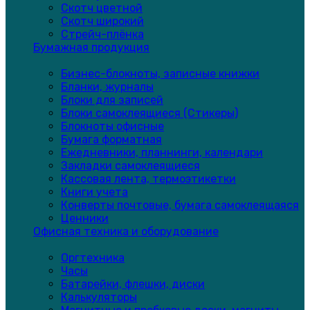
Скотч цветной
Скотч широкий
Стрейч-плёнка
Бумажная продукция
Бизнес-блокноты, записные книжки
Бланки, журналы
Блоки для записей
Блоки самоклеящиеся (Стикеры)
Блокноты офисные
Бумага форматная
Ежедневники, планнинги, календари
Закладки самоклеящиеся
Кассовая лента, термоэтикетки
Книги учета
Конверты почтовые, бумага самоклеящаяся
Ценники
Офисная техника и оборудование
Оргтехника
Часы
Батарейки, флешки, диски
Калькуляторы