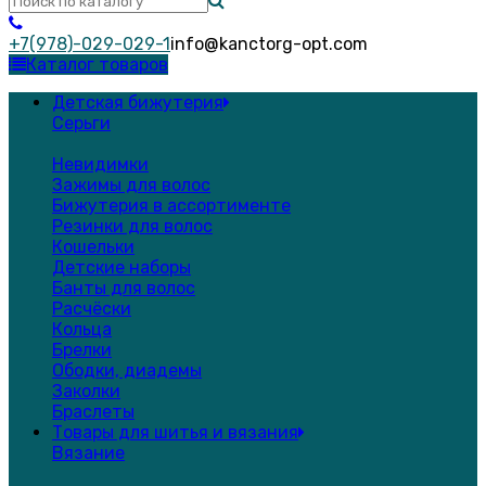
+7(978)-029-029-1
info@kanctorg-opt.com
Каталог товаров
Детская бижутерия
Серьги
Невидимки
Зажимы для волос
Бижутерия в ассортименте
Резинки для волос
Кошельки
Детские наборы
Банты для волос
Расчёски
Кольца
Брелки
Ободки, диадемы
Заколки
Браслеты
Товары для шитья и вязания
Вязание