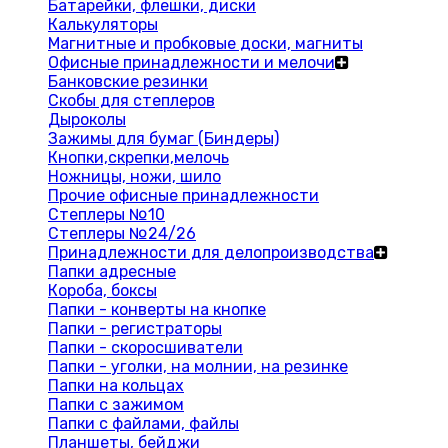
Батарейки, флешки, диски
Калькуляторы
Магнитные и пробковые доски, магниты
Офисные принадлежности и мелочи
Банковские резинки
Скобы для степлеров
Дыроколы
Зажимы для бумаг (Биндеры)
Кнопки,скрепки,мелочь
Ножницы, ножи, шило
Прочие офисные принадлежности
Степлеры №10
Степлеры №24/26
Принадлежности для делопроизводства
Папки адресные
Короба, боксы
Папки - конверты на кнопке
Папки - регистраторы
Папки - скоросшиватели
Папки - уголки, на молнии, на резинке
Папки на кольцах
Папки с зажимом
Папки с файлами, файлы
Планшеты, бейджи