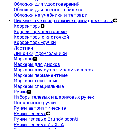
Обложки для удостоверений
Обложки для военного билета
Обложки на учебники и тетради
Письменные и чертёжные принадлежности
Корректоры
Корректоры ленточные
Корректоры с кисточкой
Корректоры-ручки
Ластики
Линейки, треугольники
Маркеры
Маркеры для дисков
Маркеры для сухостираемых досок
Маркеры перманентные
Маркеры текстовые
Маркеры специальные
Ручки
Наборы гелевых и шариковых ручек
Подарочные ручки
Ручки автоматические
Ручки гелевые
Ручки гелевые BrunoVisconti
Ручки гелевые ZUIXUA