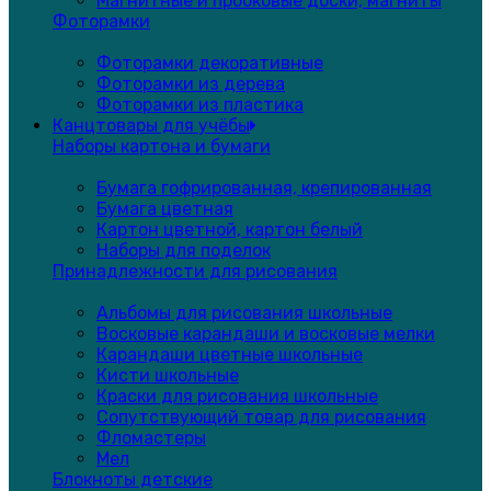
Магнитные и пробковые доски, магниты
Фоторамки
Фоторамки декоративные
Фоторамки из дерева
Фоторамки из пластика
Канцтовары для учёбы
Наборы картона и бумаги
Бумага гофрированная, крепированная
Бумага цветная
Картон цветной, картон белый
Наборы для поделок
Принадлежности для рисования
Альбомы для рисования школьные
Восковые карандаши и восковые мелки
Карандаши цветные школьные
Кисти школьные
Краски для рисования школьные
Сопутствующий товар для рисования
Фломастеры
Мел
Блокноты детские