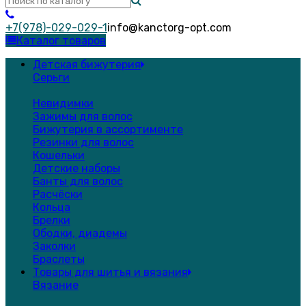
+7(978)-029-029-1
info@kanctorg-opt.com
Каталог товаров
Детская бижутерия
Серьги
Невидимки
Зажимы для волос
Бижутерия в ассортименте
Резинки для волос
Кошельки
Детские наборы
Банты для волос
Расчёски
Кольца
Брелки
Ободки, диадемы
Заколки
Браслеты
Товары для шитья и вязания
Вязание