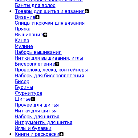
Банты для волос
Товары для шитья и вязания
Вязание
Спицы и крючки для вязания
Пряжа
Вышивание
Канва
Мулине
Наборы вышивания
Нитки для вышивания, иглы
Бисероплетение
Проволока, леска, контейнеры
Наборы для бисероплетения
Бисер
Бусины
Фурнитура
Шитье
Прочее для шитья
Нитки для шитья
Наборы для шитья
Интрументы для шитья
Иглы и булавки
Книги и раскраски