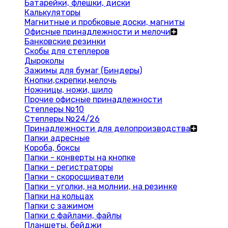
Батарейки, флешки, диски
Калькуляторы
Магнитные и пробковые доски, магниты
Офисные принадлежности и мелочи
Банковские резинки
Скобы для степлеров
Дыроколы
Зажимы для бумаг (Биндеры)
Кнопки,скрепки,мелочь
Ножницы, ножи, шило
Прочие офисные принадлежности
Степлеры №10
Степлеры №24/26
Принадлежности для делопроизводства
Папки адресные
Короба, боксы
Папки - конверты на кнопке
Папки - регистраторы
Папки - скоросшиватели
Папки - уголки, на молнии, на резинке
Папки на кольцах
Папки с зажимом
Папки с файлами, файлы
Планшеты, бейджи