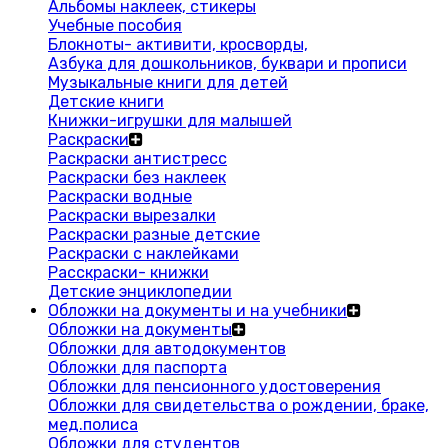
Альбомы наклеек, стикеры
Учебные пособия
Блокноты- активити, кросворды,
Азбука для дошкольников, буквари и прописи
Музыкальные книги для детей
Детские книги
Книжки-игрушки для малышей
Раскраски
Раскраски антистресс
Раскраски без наклеек
Раскраски водные
Раскраски вырезалки
Раскраски разные детские
Раскраски с наклейками
Расскраски- книжки
Детские энциклопедии
Обложки на документы и на учебники
Обложки на документы
Обложки для автодокументов
Обложки для паспорта
Обложки для пенсионного удостоверения
Обложки для свидетельства о рождении, браке,
мед.полиса
Обложки для студентов