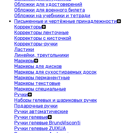
Обложки для удостоверений
Обложки для военного билета
Обложки на учебники и тетради
Письменные и чертёжные принадлежности
Корректоры
Корректоры ленточные
Корректоры с кисточкой
Корректоры-ручки
Ластики
Линейки, треугольники
Маркеры
Маркеры для дисков
Маркеры для сухостираемых досок
Маркеры перманентные
Маркеры текстовые
Маркеры специальные
Ручки
Наборы гелевых и шариковых ручек
Подарочные ручки
Ручки автоматические
Ручки гелевые
Ручки гелевые BrunoVisconti
Ручки гелевые ZUIXUA