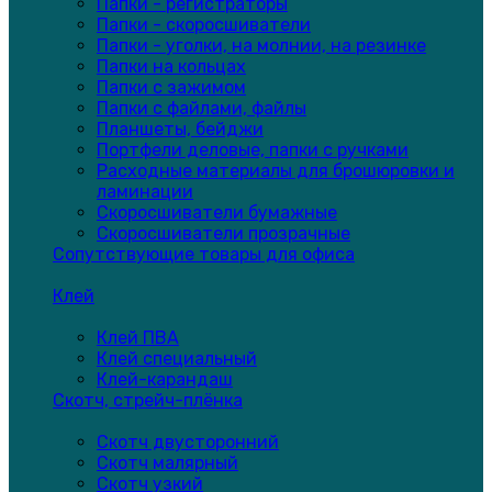
Папки - регистраторы
Папки - скоросшиватели
Папки - уголки, на молнии, на резинке
Папки на кольцах
Папки с зажимом
Папки с файлами, файлы
Планшеты, бейджи
Портфели деловые, папки с ручками
Расходные материалы для брошюровки и
ламинации
Скоросшиватели бумажные
Скоросшиватели прозрачные
Сопутствующие товары для офиса
Клей
Клей ПВА
Клей специальный
Клей-карандаш
Скотч, стрейч-плёнка
Скотч двусторонний
Скотч малярный
Скотч узкий