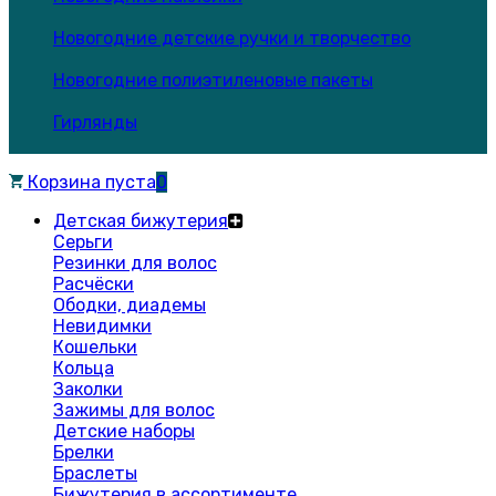
Новогодние детские ручки и творчество
Новогодние полиэтиленовые пакеты
Гирлянды
Корзина пуста
0
Детская бижутерия
Серьги
Резинки для волос
Расчёски
Ободки, диадемы
Невидимки
Кошельки
Кольца
Заколки
Зажимы для волос
Детские наборы
Брелки
Браслеты
Бижутерия в ассортименте