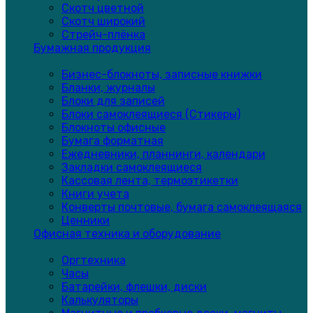
Скотч цветной
Скотч широкий
Стрейч-плёнка
Бумажная продукция
Бизнес-блокноты, записные книжки
Бланки, журналы
Блоки для записей
Блоки самоклеящиеся (Стикеры)
Блокноты офисные
Бумага форматная
Ежедневники, планнинги, календари
Закладки самоклеящиеся
Кассовая лента, термоэтикетки
Книги учета
Конверты почтовые, бумага самоклеящаяся
Ценники
Офисная техника и оборудование
Оргтехника
Часы
Батарейки, флешки, диски
Калькуляторы