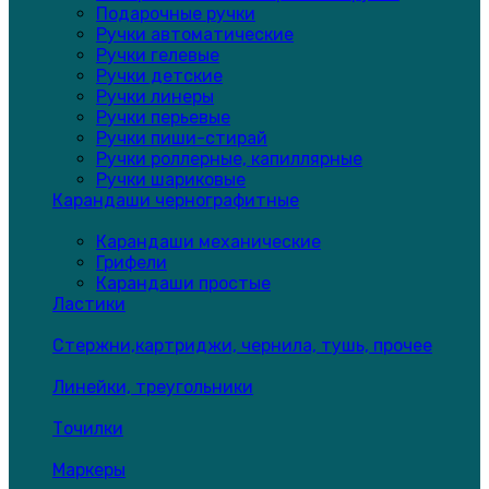
Подарочные ручки
Ручки автоматические
Ручки гелевые
Ручки детские
Ручки линеры
Ручки перьевые
Ручки пиши-стирай
Ручки роллерные, капиллярные
Ручки шариковые
Карандаши чернографитные
Карандаши механические
Грифели
Карандаши простые
Ластики
Стержни,картриджи, чернила, тушь, прочее
Линейки, треугольники
Точилки
Маркеры