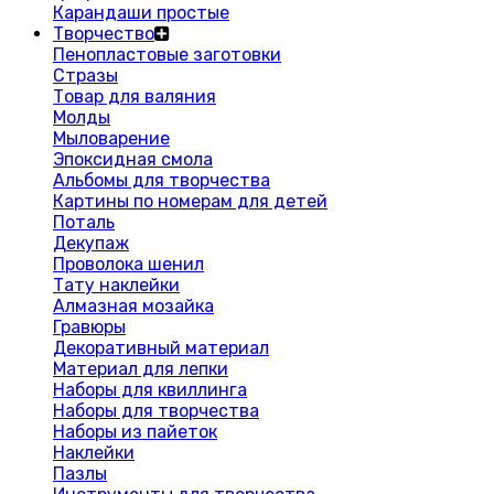
Карандаши простые
Творчество
Пенопластовые заготовки
Стразы
Товар для валяния
Молды
Мыловарение
Эпоксидная смола
Альбомы для творчества
Картины по номерам для детей
Поталь
Декупаж
Проволока шенил
Тату наклейки
Алмазная мозайка
Гравюры
Декоративный материал
Материал для лепки
Наборы для квиллинга
Наборы для творчества
Наборы из пайеток
Наклейки
Пазлы