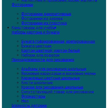
Магнитные и пробковые доски, магниты
Фоторамки
Фоторамки декоративные
Фоторамки из дерева
Фоторамки из пластика
Канцтовары для учёбы
Наборы картона и бумаги
Бумага гофрированная, крепированная
Бумага цветная
Картон цветной, картон белый
Наборы для поделок
Принадлежности для рисования
Альбомы для рисования школьные
Восковые карандаши и восковые мелки
Карандаши цветные школьные
Кисти школьные
Краски для рисования школьные
Сопутствующий товар для рисования
Фломастеры
Мел
Блокноты детские