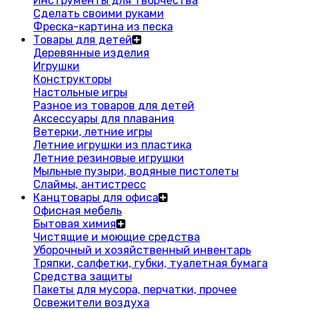
Инструменты для творчества
Сделать своими руками
Фреска-картина из песка
Товары для детей
Деревянные изделия
Игрушки
Конструкторы
Настольные игры
Разное из товаров для детей
Аксессуары для плавания
Ветерки, летние игры
Летние игрушки из пластика
Летние резиновые игрушки
Мыльные пузыри, водяные пистолеты
Слаймы, антистресс
Канцтовары для офиса
Офисная мебель
Бытовая химия
Чистящие и моющие средства
Уборочный и хозяйственный инвентарь
Тряпки, салфетки, губки, туалетная бумага
Средства защиты
Пакеты для мусора, перчатки, прочее
Освежители воздуха