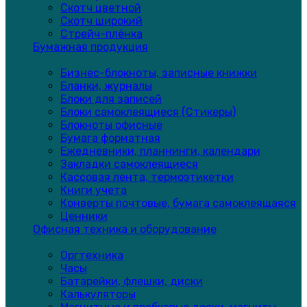
Скотч цветной
Скотч широкий
Стрейч-плёнка
Бумажная продукция
Бизнес-блокноты, записные книжки
Бланки, журналы
Блоки для записей
Блоки самоклеящиеся (Стикеры)
Блокноты офисные
Бумага форматная
Ежедневники, планнинги, календари
Закладки самоклеящиеся
Кассовая лента, термоэтикетки
Книги учета
Конверты почтовые, бумага самоклеящаяся
Ценники
Офисная техника и оборудование
Оргтехника
Часы
Батарейки, флешки, диски
Калькуляторы