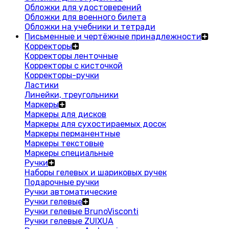
Обложки для удостоверений
Обложки для военного билета
Обложки на учебники и тетради
Письменные и чертёжные принадлежности
Корректоры
Корректоры ленточные
Корректоры с кисточкой
Корректоры-ручки
Ластики
Линейки, треугольники
Маркеры
Маркеры для дисков
Маркеры для сухостираемых досок
Маркеры перманентные
Маркеры текстовые
Маркеры специальные
Ручки
Наборы гелевых и шариковых ручек
Подарочные ручки
Ручки автоматические
Ручки гелевые
Ручки гелевые BrunoVisconti
Ручки гелевые ZUIXUA