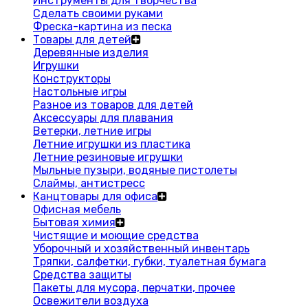
Инструменты для творчества
Сделать своими руками
Фреска-картина из песка
Товары для детей
Деревянные изделия
Игрушки
Конструкторы
Настольные игры
Разное из товаров для детей
Аксессуары для плавания
Ветерки, летние игры
Летние игрушки из пластика
Летние резиновые игрушки
Мыльные пузыри, водяные пистолеты
Слаймы, антистресс
Канцтовары для офиса
Офисная мебель
Бытовая химия
Чистящие и моющие средства
Уборочный и хозяйственный инвентарь
Тряпки, салфетки, губки, туалетная бумага
Средства защиты
Пакеты для мусора, перчатки, прочее
Освежители воздуха