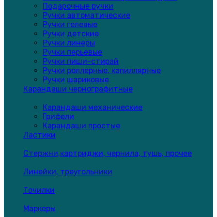
Подарочные ручки
Ручки автоматические
Ручки гелевые
Ручки детские
Ручки линеры
Ручки перьевые
Ручки пиши-стирай
Ручки роллерные, капиллярные
Ручки шариковые
Карандаши чернографитные
Карандаши механические
Грифели
Карандаши простые
Ластики
Стержни,картриджи, чернила, тушь, прочее
Линейки, треугольники
Точилки
Маркеры