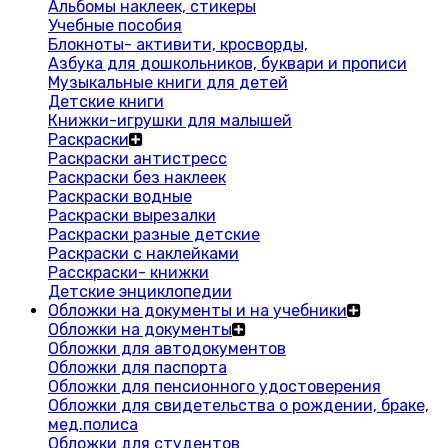
Альбомы наклеек, стикеры
Учебные пособия
Блокноты- активити, кросворды,
Азбука для дошкольников, буквари и прописи
Музыкальные книги для детей
Детские книги
Книжки-игрушки для малышей
Раскраски
Раскраски антистресс
Раскраски без наклеек
Раскраски водные
Раскраски вырезалки
Раскраски разные детские
Раскраски с наклейками
Расскраски- книжки
Детские энциклопедии
Обложки на документы и на учебники
Обложки на документы
Обложки для автодокументов
Обложки для паспорта
Обложки для пенсионного удостоверения
Обложки для свидетельства о рождении, браке,
мед.полиса
Обложки для студентов