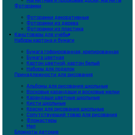
Магнитные и пробковые доски, магниты
Фоторамки
Фоторамки декоративные
Фоторамки из дерева
Фоторамки из пластика
Канцтовары для учёбы
Наборы картона и бумаги
Бумага гофрированная, крепированная
Бумага цветная
Картон цветной, картон белый
Наборы для поделок
Принадлежности для рисования
Альбомы для рисования школьные
Восковые карандаши и восковые мелки
Карандаши цветные школьные
Кисти школьные
Краски для рисования школьные
Сопутствующий товар для рисования
Фломастеры
Мел
Блокноты детские