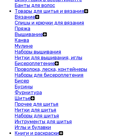
Банты для волос
Товары для шитья и вязания
Вязание
Спицы и крючки для вязания
Пряжа
Вышивание
Канва
Мулине
Наборы вышивания
Нитки для вышивания, иглы
Бисероплетение
Проволока, леска, контейнеры
Наборы для бисероплетения
Бисер
Бусины
Фурнитура
Шитье
Прочее для шитья
Нитки для шитья
Наборы для шитья
Интрументы для шитья
Иглы и булавки
Книги и раскраски