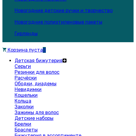
Новогодние детские ручки и творчество
Новогодние полиэтиленовые пакеты
Гирлянды
Корзина пуста
0
Детская бижутерия
Серьги
Резинки для волос
Расчёски
Ободки, диадемы
Невидимки
Кошельки
Кольца
Заколки
Зажимы для волос
Детские наборы
Брелки
Браслеты
Бижутерия в ассортименте