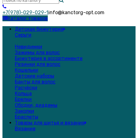
+7(978)-029-029-1
info@kanctorg-opt.com
Каталог товаров
Детская бижутерия
Серьги
Невидимки
Зажимы для волос
Бижутерия в ассортименте
Резинки для волос
Кошельки
Детские наборы
Банты для волос
Расчёски
Кольца
Брелки
Ободки, диадемы
Заколки
Браслеты
Товары для шитья и вязания
Вязание