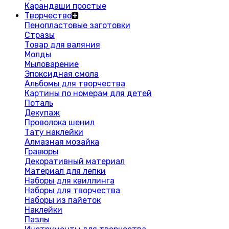
Карандаши простые
Творчество
Пенопластовые заготовки
Стразы
Товар для валяния
Молды
Мыловарение
Эпоксидная смола
Альбомы для творчества
Картины по номерам для детей
Поталь
Декупаж
Проволока шенил
Тату наклейки
Алмазная мозайка
Гравюры
Декоративный материал
Материал для лепки
Наборы для квиллинга
Наборы для творчества
Наборы из пайеток
Наклейки
Пазлы