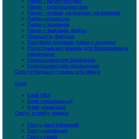
Папки - регистраторы
Папки - скоросшиватели
Папки - уголки, на молнии, на резинке
Папки на кольцах
Папки с зажимом
Папки с файлами, файлы
Планшеты, бейджи
Портфели деловые, папки с ручками
Расходные материалы для брошюровки и
ламинации
Скоросшиватели бумажные
Скоросшиватели прозрачные
Сопутствующие товары для офиса
Клей
Клей ПВА
Клей специальный
Клей-карандаш
Скотч, стрейч-плёнка
Скотч двусторонний
Скотч малярный
Скотч узкий