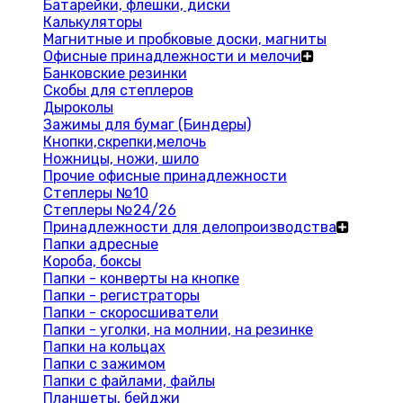
Батарейки, флешки, диски
Калькуляторы
Магнитные и пробковые доски, магниты
Офисные принадлежности и мелочи
Банковские резинки
Скобы для степлеров
Дыроколы
Зажимы для бумаг (Биндеры)
Кнопки,скрепки,мелочь
Ножницы, ножи, шило
Прочие офисные принадлежности
Степлеры №10
Степлеры №24/26
Принадлежности для делопроизводства
Папки адресные
Короба, боксы
Папки - конверты на кнопке
Папки - регистраторы
Папки - скоросшиватели
Папки - уголки, на молнии, на резинке
Папки на кольцах
Папки с зажимом
Папки с файлами, файлы
Планшеты, бейджи