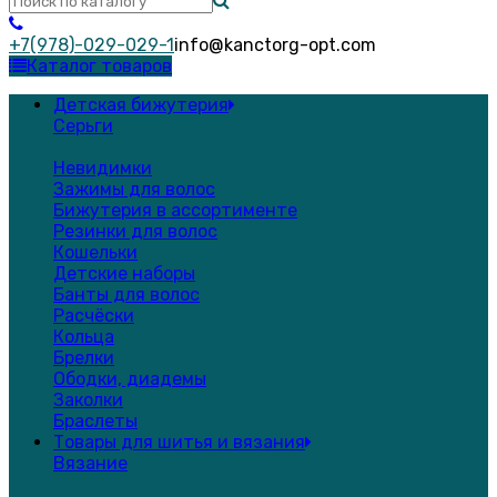
+7(978)-029-029-1
info@kanctorg-opt.com
Каталог товаров
Детская бижутерия
Серьги
Невидимки
Зажимы для волос
Бижутерия в ассортименте
Резинки для волос
Кошельки
Детские наборы
Банты для волос
Расчёски
Кольца
Брелки
Ободки, диадемы
Заколки
Браслеты
Товары для шитья и вязания
Вязание