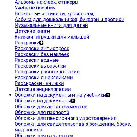
Альбомы наклеек, стикеры
Учебные пособия
Блокноты- активити, кросворды,
Азбука для дошкольников, буквари и прописи
Музыкальные книги для детей
Детские книги
Книжки-игрушки для малышей
Раскраски
Раскраски антистресс
Раскраски без наклеек
Раскраски водные
Раскраски вырезалки
Раскраски разные детские
Раскраски с наклейками
Расскраски- книжки
Детские энциклопедии
Обложки на документы и на учебники
Обложки на документы
Обложки для автодокументов
Обложки для паспорта
Обложки для пенсионного удостоверения
Обложки для свидетельства о рождении, браке,
мед.полиса
Обложки для студентов