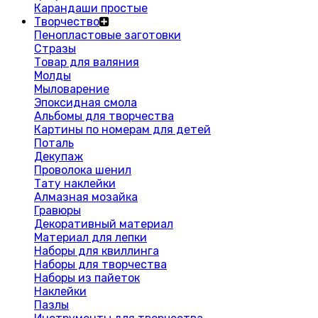
Карандаши простые
Творчество
Пенопластовые заготовки
Стразы
Товар для валяния
Молды
Мыловарение
Эпоксидная смола
Альбомы для творчества
Картины по номерам для детей
Поталь
Декупаж
Проволока шенил
Тату наклейки
Алмазная мозайка
Гравюры
Декоративный материал
Материал для лепки
Наборы для квиллинга
Наборы для творчества
Наборы из пайеток
Наклейки
Пазлы