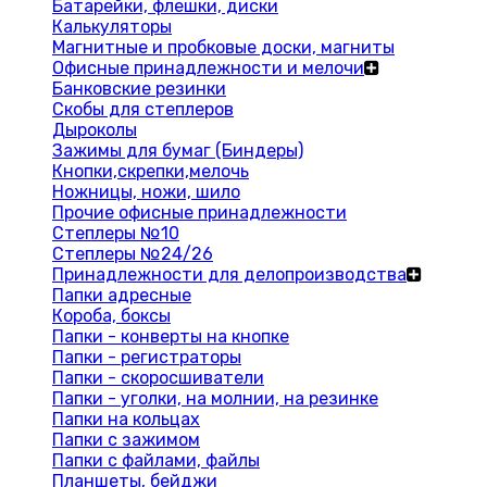
Батарейки, флешки, диски
Калькуляторы
Магнитные и пробковые доски, магниты
Офисные принадлежности и мелочи
Банковские резинки
Скобы для степлеров
Дыроколы
Зажимы для бумаг (Биндеры)
Кнопки,скрепки,мелочь
Ножницы, ножи, шило
Прочие офисные принадлежности
Степлеры №10
Степлеры №24/26
Принадлежности для делопроизводства
Папки адресные
Короба, боксы
Папки - конверты на кнопке
Папки - регистраторы
Папки - скоросшиватели
Папки - уголки, на молнии, на резинке
Папки на кольцах
Папки с зажимом
Папки с файлами, файлы
Планшеты, бейджи