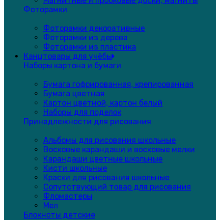
Магнитные и пробковые доски, магниты
Фоторамки
Фоторамки декоративные
Фоторамки из дерева
Фоторамки из пластика
Канцтовары для учёбы
Наборы картона и бумаги
Бумага гофрированная, крепированная
Бумага цветная
Картон цветной, картон белый
Наборы для поделок
Принадлежности для рисования
Альбомы для рисования школьные
Восковые карандаши и восковые мелки
Карандаши цветные школьные
Кисти школьные
Краски для рисования школьные
Сопутствующий товар для рисования
Фломастеры
Мел
Блокноты детские