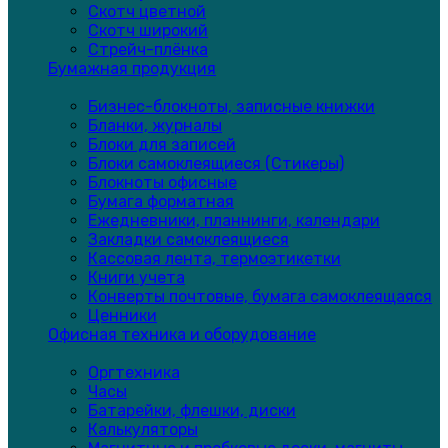
Скотч цветной
Скотч широкий
Стрейч-плёнка
Бумажная продукция
Бизнес-блокноты, записные книжки
Бланки, журналы
Блоки для записей
Блоки самоклеящиеся (Стикеры)
Блокноты офисные
Бумага форматная
Ежедневники, планнинги, календари
Закладки самоклеящиеся
Кассовая лента, термоэтикетки
Книги учета
Конверты почтовые, бумага самоклеящаяся
Ценники
Офисная техника и оборудование
Оргтехника
Часы
Батарейки, флешки, диски
Калькуляторы