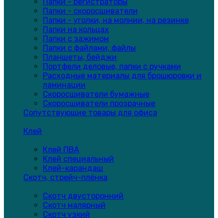
Папки - регистраторы
Папки - скоросшиватели
Папки - уголки, на молнии, на резинке
Папки на кольцах
Папки с зажимом
Папки с файлами, файлы
Планшеты, бейджи
Портфели деловые, папки с ручками
Расходные материалы для брошюровки и
ламинации
Скоросшиватели бумажные
Скоросшиватели прозрачные
Сопутствующие товары для офиса
Клей
Клей ПВА
Клей специальный
Клей-карандаш
Скотч, стрейч-плёнка
Скотч двусторонний
Скотч малярный
Скотч узкий