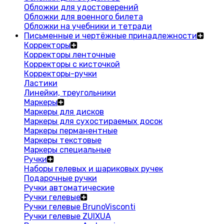
Обложки для удостоверений
Обложки для военного билета
Обложки на учебники и тетради
Письменные и чертёжные принадлежности
Корректоры
Корректоры ленточные
Корректоры с кисточкой
Корректоры-ручки
Ластики
Линейки, треугольники
Маркеры
Маркеры для дисков
Маркеры для сухостираемых досок
Маркеры перманентные
Маркеры текстовые
Маркеры специальные
Ручки
Наборы гелевых и шариковых ручек
Подарочные ручки
Ручки автоматические
Ручки гелевые
Ручки гелевые BrunoVisconti
Ручки гелевые ZUIXUA