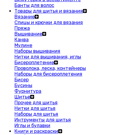
Банты для волос
Товары для шитья и вязания
Вязание
Спицы и крючки для вязания
Пряжа
Вышивание
Канва
Мулине
Наборы вышивания
Нитки для вышивания, иглы
Бисероплетение
Проволока, леска, контейнеры
Наборы для бисероплетения
Бисер
Бусины
Фурнитура
Шитье
Прочее для шитья
Нитки для шитья
Наборы для шитья
Интрументы для шитья
Иглы и булавки
Книги и раскраски