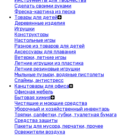
Инструменты для творчества
Сделать своими руками
Фреска-картина из песка
Товары для детей
Деревянные изделия
Игрушки
Конструкторы
Настольные игры
Разное из товаров для детей
Аксессуары для плавания
Ветерки, летние игры
Летние игрушки из пластика
Летние резиновые игрушки
Мыльные пузыри, водяные пистолеты
Слаймы, антистресс
Канцтовары для офиса
Офисная мебель
Бытовая химия
Чистящие и моющие средства
Уборочный и хозяйственный инвентарь
Тряпки, салфетки, губки, туалетная бумага
Средства защиты
Пакеты для мусора, перчатки, прочее
Освежители воздуха