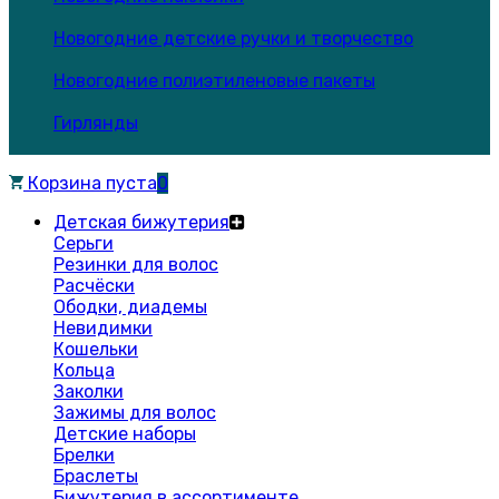
Новогодние детские ручки и творчество
Новогодние полиэтиленовые пакеты
Гирлянды
Корзина пуста
0
Детская бижутерия
Серьги
Резинки для волос
Расчёски
Ободки, диадемы
Невидимки
Кошельки
Кольца
Заколки
Зажимы для волос
Детские наборы
Брелки
Браслеты
Бижутерия в ассортименте