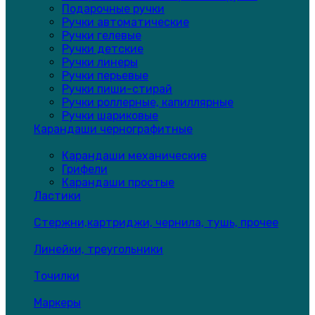
Подарочные ручки
Ручки автоматические
Ручки гелевые
Ручки детские
Ручки линеры
Ручки перьевые
Ручки пиши-стирай
Ручки роллерные, капиллярные
Ручки шариковые
Карандаши чернографитные
Карандаши механические
Грифели
Карандаши простые
Ластики
Стержни,картриджи, чернила, тушь, прочее
Линейки, треугольники
Точилки
Маркеры