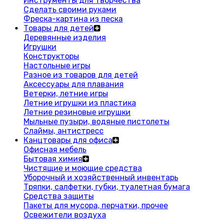
Инструменты для творчества
Сделать своими руками
Фреска-картина из песка
Товары для детей
Деревянные изделия
Игрушки
Конструкторы
Настольные игры
Разное из товаров для детей
Аксессуары для плавания
Ветерки, летние игры
Летние игрушки из пластика
Летние резиновые игрушки
Мыльные пузыри, водяные пистолеты
Слаймы, антистресс
Канцтовары для офиса
Офисная мебель
Бытовая химия
Чистящие и моющие средства
Уборочный и хозяйственный инвентарь
Тряпки, салфетки, губки, туалетная бумага
Средства защиты
Пакеты для мусора, перчатки, прочее
Освежители воздуха