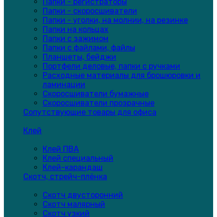
Папки - регистраторы
Папки - скоросшиватели
Папки - уголки, на молнии, на резинке
Папки на кольцах
Папки с зажимом
Папки с файлами, файлы
Планшеты, бейджи
Портфели деловые, папки с ручками
Расходные материалы для брошюровки и
ламинации
Скоросшиватели бумажные
Скоросшиватели прозрачные
Сопутствующие товары для офиса
Клей
Клей ПВА
Клей специальный
Клей-карандаш
Скотч, стрейч-плёнка
Скотч двусторонний
Скотч малярный
Скотч узкий