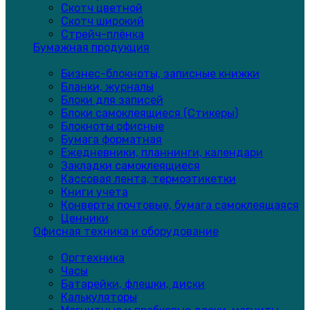
Скотч цветной
Скотч широкий
Стрейч-плёнка
Бумажная продукция
Бизнес-блокноты, записные книжки
Бланки, журналы
Блоки для записей
Блоки самоклеящиеся (Стикеры)
Блокноты офисные
Бумага форматная
Ежедневники, планнинги, календари
Закладки самоклеящиеся
Кассовая лента, термоэтикетки
Книги учета
Конверты почтовые, бумага самоклеящаяся
Ценники
Офисная техника и оборудование
Оргтехника
Часы
Батарейки, флешки, диски
Калькуляторы