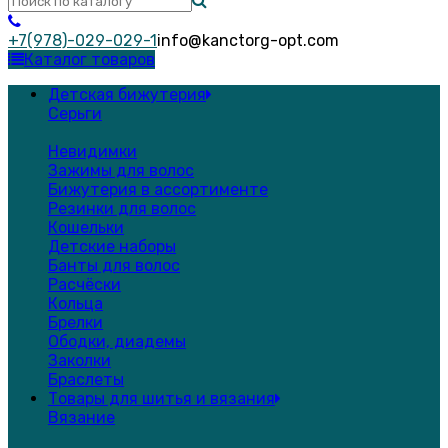
+7(978)-029-029-1
info@kanctorg-opt.com
Каталог товаров
Детская бижутерия
Серьги
Невидимки
Зажимы для волос
Бижутерия в ассортименте
Резинки для волос
Кошельки
Детские наборы
Банты для волос
Расчёски
Кольца
Брелки
Ободки, диадемы
Заколки
Браслеты
Товары для шитья и вязания
Вязание