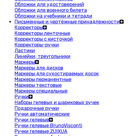
Обложки для удостоверений
Обложки для военного билета
Обложки на учебники и тетради
Письменные и чертёжные принадлежности
Корректоры
Корректоры ленточные
Корректоры с кисточкой
Корректоры-ручки
Ластики
Линейки, треугольники
Маркеры
Маркеры для дисков
Маркеры для сухостираемых досок
Маркеры перманентные
Маркеры текстовые
Маркеры специальные
Ручки
Наборы гелевых и шариковых ручек
Подарочные ручки
Ручки автоматические
Ручки гелевые
Ручки гелевые BrunoVisconti
Ручки гелевые ZUIXUA