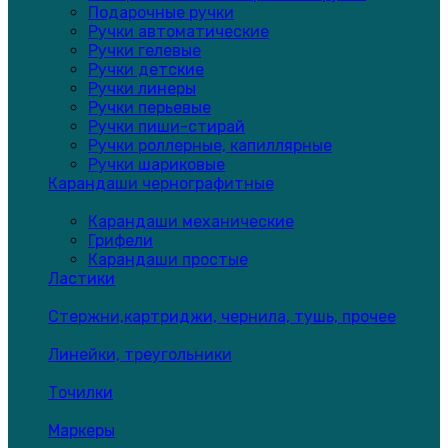
Подарочные ручки
Ручки автоматические
Ручки гелевые
Ручки детские
Ручки линеры
Ручки перьевые
Ручки пиши-стирай
Ручки роллерные, капиллярные
Ручки шариковые
Карандаши чернографитные
Карандаши механические
Грифели
Карандаши простые
Ластики
Стержни,картриджи, чернила, тушь, прочее
Линейки, треугольники
Точилки
Маркеры