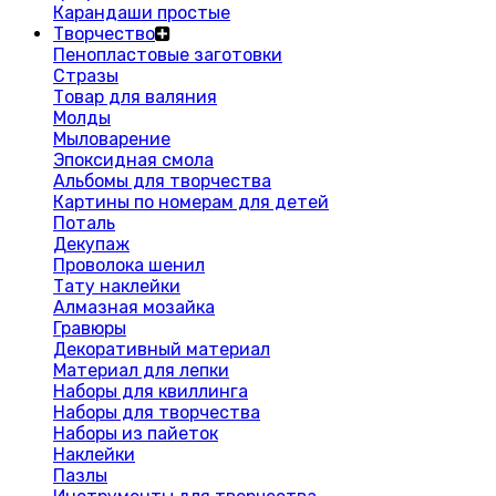
Карандаши простые
Творчество
Пенопластовые заготовки
Стразы
Товар для валяния
Молды
Мыловарение
Эпоксидная смола
Альбомы для творчества
Картины по номерам для детей
Поталь
Декупаж
Проволока шенил
Тату наклейки
Алмазная мозайка
Гравюры
Декоративный материал
Материал для лепки
Наборы для квиллинга
Наборы для творчества
Наборы из пайеток
Наклейки
Пазлы