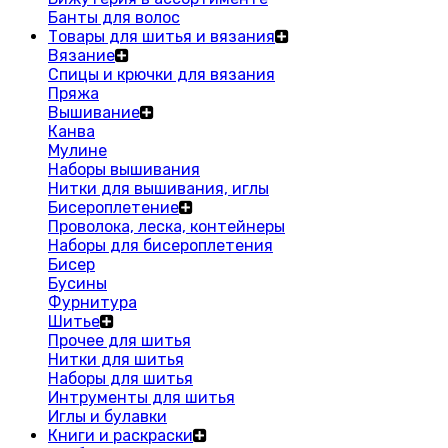
Банты для волос
Товары для шитья и вязания
Вязание
Спицы и крючки для вязания
Пряжа
Вышивание
Канва
Мулине
Наборы вышивания
Нитки для вышивания, иглы
Бисероплетение
Проволока, леска, контейнеры
Наборы для бисероплетения
Бисер
Бусины
Фурнитура
Шитье
Прочее для шитья
Нитки для шитья
Наборы для шитья
Интрументы для шитья
Иглы и булавки
Книги и раскраски