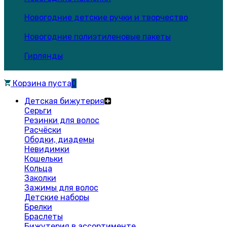
Новогодние детские ручки и творчество
Новогодние полиэтиленовые пакеты
Гирлянды
Корзина пуста
0
Детская бижутерия
Серьги
Резинки для волос
Расчёски
Ободки, диадемы
Невидимки
Кошельки
Кольца
Заколки
Зажимы для волос
Детские наборы
Брелки
Браслеты
Бижутерия в ассортименте