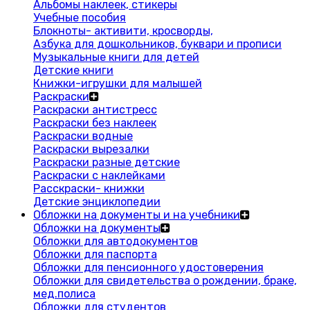
Альбомы наклеек, стикеры
Учебные пособия
Блокноты- активити, кросворды,
Азбука для дошкольников, буквари и прописи
Музыкальные книги для детей
Детские книги
Книжки-игрушки для малышей
Раскраски
Раскраски антистресс
Раскраски без наклеек
Раскраски водные
Раскраски вырезалки
Раскраски разные детские
Раскраски с наклейками
Расскраски- книжки
Детские энциклопедии
Обложки на документы и на учебники
Обложки на документы
Обложки для автодокументов
Обложки для паспорта
Обложки для пенсионного удостоверения
Обложки для свидетельства о рождении, браке,
мед.полиса
Обложки для студентов