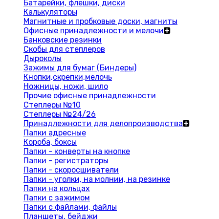
Батарейки, флешки, диски
Калькуляторы
Магнитные и пробковые доски, магниты
Офисные принадлежности и мелочи
Банковские резинки
Скобы для степлеров
Дыроколы
Зажимы для бумаг (Биндеры)
Кнопки,скрепки,мелочь
Ножницы, ножи, шило
Прочие офисные принадлежности
Степлеры №10
Степлеры №24/26
Принадлежности для делопроизводства
Папки адресные
Короба, боксы
Папки - конверты на кнопке
Папки - регистраторы
Папки - скоросшиватели
Папки - уголки, на молнии, на резинке
Папки на кольцах
Папки с зажимом
Папки с файлами, файлы
Планшеты, бейджи