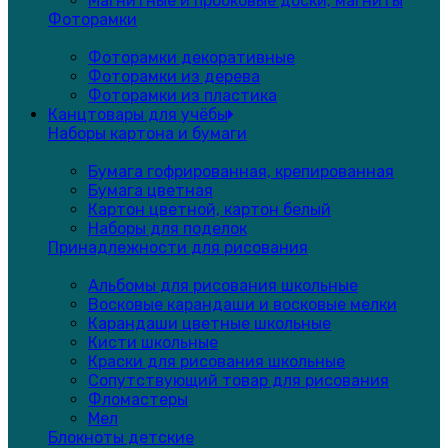
Магнитные и пробковые доски, магниты
Фоторамки
Фоторамки декоративные
Фоторамки из дерева
Фоторамки из пластика
Канцтовары для учёбы
Наборы картона и бумаги
Бумага гофрированная, крепированная
Бумага цветная
Картон цветной, картон белый
Наборы для поделок
Принадлежности для рисования
Альбомы для рисования школьные
Восковые карандаши и восковые мелки
Карандаши цветные школьные
Кисти школьные
Краски для рисования школьные
Сопутствующий товар для рисования
Фломастеры
Мел
Блокноты детские