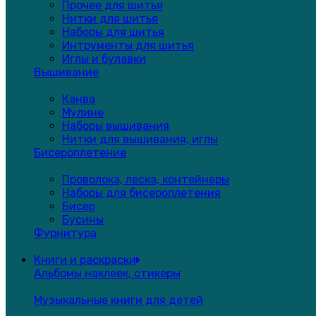
Прочее для шитья
Нитки для шитья
Наборы для шитья
Интрументы для шитья
Иглы и булавки
Вышивание
Канва
Мулине
Наборы вышивания
Нитки для вышивания, иглы
Бисероплетение
Проволока, леска, контейнеры
Наборы для бисероплетения
Бисер
Бусины
Фурнитура
Книги и раскраски
Альбомы наклеек, стикеры
Музыкальные книги для детей