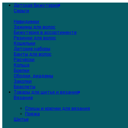
Детская бижутерия
Серьги
Невидимки
Зажимы для волос
Бижутерия в ассортименте
Резинки для волос
Кошельки
Детские наборы
Банты для волос
Расчёски
Кольца
Брелки
Ободки, диадемы
Заколки
Браслеты
Товары для шитья и вязания
Вязание
Спицы и крючки для вязания
Пряжа
Шитье