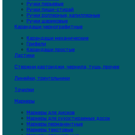
Ручки перьевые
Ручки пиши-стирай
Ручки роллерные, капиллярные
Ручки шариковые
Карандаши чернографитные
Карандаши механические
Грифели
Карандаши простые
Ластики
Стержни,картриджи, чернила, тушь, прочее
Линейки, треугольники
Точилки
Маркеры
Маркеры для дисков
Маркеры для сухостираемых досок
Маркеры перманентные
Маркеры текстовые