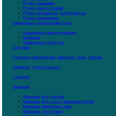
Ручки перьевые
Ручки пиши-стирай
Ручки роллерные, капиллярные
Ручки шариковые
Карандаши чернографитные
Карандаши механические
Грифели
Карандаши простые
Ластики
Стержни,картриджи, чернила, тушь, прочее
Линейки, треугольники
Точилки
Маркеры
Маркеры для дисков
Маркеры для сухостираемых досок
Маркеры перманентные
Маркеры текстовые