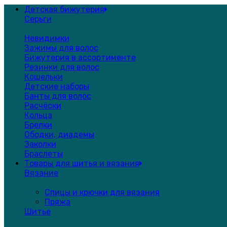
Детская бижутерия
Серьги
Невидимки
Зажимы для волос
Бижутерия в ассортименте
Резинки для волос
Кошельки
Детские наборы
Банты для волос
Расчёски
Кольца
Брелки
Ободки, диадемы
Заколки
Браслеты
Товары для шитья и вязания
Вязание
Спицы и крючки для вязания
Пряжа
Шитье