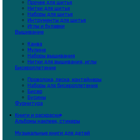
Прочее для шитья
Нитки для шитья
Наборы для шитья
Интрументы для шитья
Иглы и булавки
Вышивание
Канва
Мулине
Наборы вышивания
Нитки для вышивания, иглы
Бисероплетение
Проволока, леска, контейнеры
Наборы для бисероплетения
Бисер
Бусины
Фурнитура
Книги и раскраски
Альбомы наклеек, стикеры
Музыкальные книги для детей