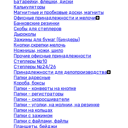
Батарейки, флешки, диски
Калькуляторы
Магнитные и пробковые доски, магниты
Офисные принадлежности и мелочи
Банковские резинки
Скобы для степлеров
Дыроколы
Зажимы для бумаг (Биндеры)
Кнопки,скрепки,мелочь
Ножницы, ножи, шило
Прочие офисные принадлежности
Степлеры №10
Степлеры №24/26
Принадлежности для делопроизводства
Папки адресные
Короба, боксы
Папки - конверты на кнопке
Папки - регистраторы
Папки - скоросшиватели
Папки - уголки, на молнии, на резинке
Папки на кольцах
Папки с зажимом
Папки с файлами, файлы
Планшеты, бейджи