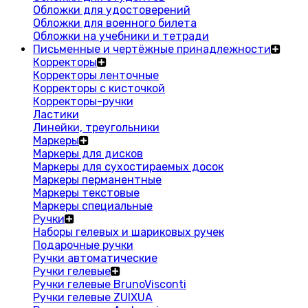
Обложки для удостоверений
Обложки для военного билета
Обложки на учебники и тетради
Письменные и чертёжные принадлежности
Корректоры
Корректоры ленточные
Корректоры с кисточкой
Корректоры-ручки
Ластики
Линейки, треугольники
Маркеры
Маркеры для дисков
Маркеры для сухостираемых досок
Маркеры перманентные
Маркеры текстовые
Маркеры специальные
Ручки
Наборы гелевых и шариковых ручек
Подарочные ручки
Ручки автоматические
Ручки гелевые
Ручки гелевые BrunoVisconti
Ручки гелевые ZUIXUA