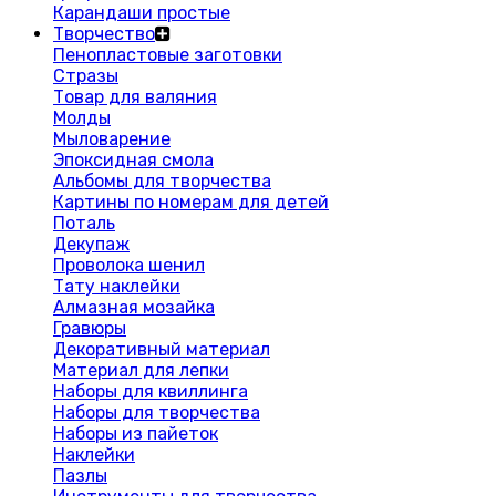
Карандаши простые
Творчество
Пенопластовые заготовки
Стразы
Товар для валяния
Молды
Мыловарение
Эпоксидная смола
Альбомы для творчества
Картины по номерам для детей
Поталь
Декупаж
Проволока шенил
Тату наклейки
Алмазная мозайка
Гравюры
Декоративный материал
Материал для лепки
Наборы для квиллинга
Наборы для творчества
Наборы из пайеток
Наклейки
Пазлы