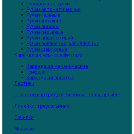
Подарочные ручки
Ручки автоматические
Ручки гелевые
Ручки детские
Ручки линеры
Ручки перьевые
Ручки пиши-стирай
Ручки роллерные, капиллярные
Ручки шариковые
Карандаши чернографитные
Карандаши механические
Грифели
Карандаши простые
Ластики
Стержни,картриджи, чернила, тушь, прочее
Линейки, треугольники
Точилки
Маркеры