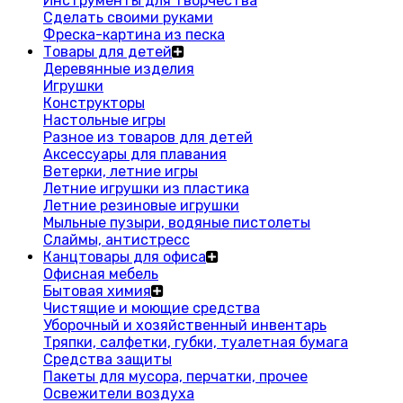
Инструменты для творчества
Сделать своими руками
Фреска-картина из песка
Товары для детей
Деревянные изделия
Игрушки
Конструкторы
Настольные игры
Разное из товаров для детей
Аксессуары для плавания
Ветерки, летние игры
Летние игрушки из пластика
Летние резиновые игрушки
Мыльные пузыри, водяные пистолеты
Слаймы, антистресс
Канцтовары для офиса
Офисная мебель
Бытовая химия
Чистящие и моющие средства
Уборочный и хозяйственный инвентарь
Тряпки, салфетки, губки, туалетная бумага
Средства защиты
Пакеты для мусора, перчатки, прочее
Освежители воздуха