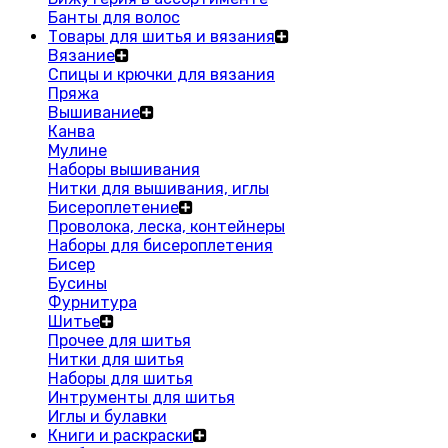
Банты для волос
Товары для шитья и вязания
Вязание
Спицы и крючки для вязания
Пряжа
Вышивание
Канва
Мулине
Наборы вышивания
Нитки для вышивания, иглы
Бисероплетение
Проволока, леска, контейнеры
Наборы для бисероплетения
Бисер
Бусины
Фурнитура
Шитье
Прочее для шитья
Нитки для шитья
Наборы для шитья
Интрументы для шитья
Иглы и булавки
Книги и раскраски