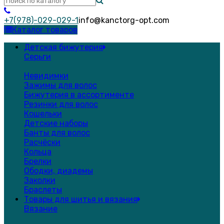
+7(978)-029-029-1
info@kanctorg-opt.com
Каталог товаров
Детская бижутерия
Серьги
Невидимки
Зажимы для волос
Бижутерия в ассортименте
Резинки для волос
Кошельки
Детские наборы
Банты для волос
Расчёски
Кольца
Брелки
Ободки, диадемы
Заколки
Браслеты
Товары для шитья и вязания
Вязание