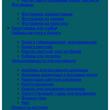
Магнитные и пробковые доски, магниты
Фоторамки
Фоторамки декоративные
Фоторамки из дерева
Фоторамки из пластика
Канцтовары для учёбы
Наборы картона и бумаги
Бумага гофрированная, крепированная
Бумага цветная
Картон цветной, картон белый
Наборы для поделок
Принадлежности для рисования
Альбомы для рисования школьные
Восковые карандаши и восковые мелки
Карандаши цветные школьные
Кисти школьные
Краски для рисования школьные
Сопутствующий товар для рисования
Фломастеры
Мел
Блокноты детские