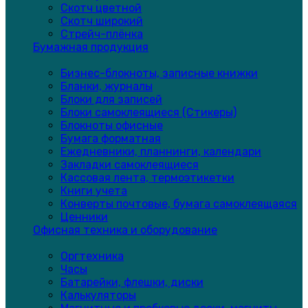
Скотч цветной
Скотч широкий
Стрейч-плёнка
Бумажная продукция
Бизнес-блокноты, записные книжки
Бланки, журналы
Блоки для записей
Блоки самоклеящиеся (Стикеры)
Блокноты офисные
Бумага форматная
Ежедневники, планнинги, календари
Закладки самоклеящиеся
Кассовая лента, термоэтикетки
Книги учета
Конверты почтовые, бумага самоклеящаяся
Ценники
Офисная техника и оборудование
Оргтехника
Часы
Батарейки, флешки, диски
Калькуляторы