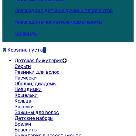
Новогодние детские ручки и творчество
Новогодние полиэтиленовые пакеты
Гирлянды
Корзина пуста
0
Детская бижутерия
Серьги
Резинки для волос
Расчёски
Ободки, диадемы
Невидимки
Кошельки
Кольца
Заколки
Зажимы для волос
Детские наборы
Брелки
Браслеты
Бижутерия в ассортименте