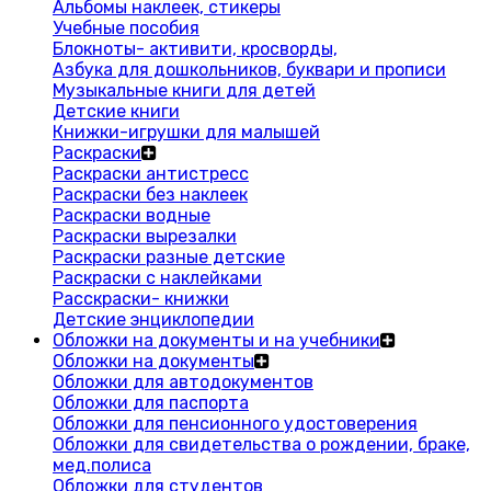
Альбомы наклеек, стикеры
Учебные пособия
Блокноты- активити, кросворды,
Азбука для дошкольников, буквари и прописи
Музыкальные книги для детей
Детские книги
Книжки-игрушки для малышей
Раскраски
Раскраски антистресс
Раскраски без наклеек
Раскраски водные
Раскраски вырезалки
Раскраски разные детские
Раскраски с наклейками
Расскраски- книжки
Детские энциклопедии
Обложки на документы и на учебники
Обложки на документы
Обложки для автодокументов
Обложки для паспорта
Обложки для пенсионного удостоверения
Обложки для свидетельства о рождении, браке,
мед.полиса
Обложки для студентов