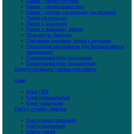
Папки - регистраторы
Папки - скоросшиватели
Папки - уголки, на молнии, на резинке
Папки на кольцах
Папки с зажимом
Папки с файлами, файлы
Планшеты, бейджи
Портфели деловые, папки с ручками
Расходные материалы для брошюровки и
ламинации
Скоросшиватели бумажные
Скоросшиватели прозрачные
Сопутствующие товары для офиса
Клей
Клей ПВА
Клей специальный
Клей-карандаш
Скотч, стрейч-плёнка
Скотч двусторонний
Скотч малярный
Скотч узкий