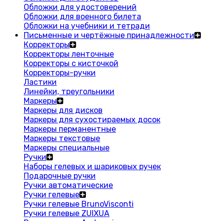
Обложки для удостоверений
Обложки для военного билета
Обложки на учебники и тетради
Письменные и чертёжные принадлежности
Корректоры
Корректоры ленточные
Корректоры с кисточкой
Корректоры-ручки
Ластики
Линейки, треугольники
Маркеры
Маркеры для дисков
Маркеры для сухостираемых досок
Маркеры перманентные
Маркеры текстовые
Маркеры специальные
Ручки
Наборы гелевых и шариковых ручек
Подарочные ручки
Ручки автоматические
Ручки гелевые
Ручки гелевые BrunoVisconti
Ручки гелевые ZUIXUA