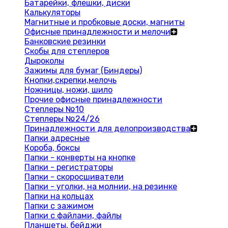
Батарейки, флешки, диски
Калькуляторы
Магнитные и пробковые доски, магниты
Офисные принадлежности и мелочи
Банковские резинки
Скобы для степлеров
Дыроколы
Зажимы для бумаг (Биндеры)
Кнопки,скрепки,мелочь
Ножницы, ножи, шило
Прочие офисные принадлежности
Степлеры №10
Степлеры №24/26
Принадлежности для делопроизводства
Папки адресные
Короба, боксы
Папки - конверты на кнопке
Папки - регистраторы
Папки - скоросшиватели
Папки - уголки, на молнии, на резинке
Папки на кольцах
Папки с зажимом
Папки с файлами, файлы
Планшеты, бейджи