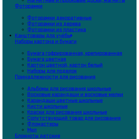
Магнитные и пробковые доски, магниты
Фоторамки
Фоторамки декоративные
Фоторамки из дерева
Фоторамки из пластика
Канцтовары для учёбы
Наборы картона и бумаги
Бумага гофрированная, крепированная
Бумага цветная
Картон цветной, картон белый
Наборы для поделок
Принадлежности для рисования
Альбомы для рисования школьные
Восковые карандаши и восковые мелки
Карандаши цветные школьные
Кисти школьные
Краски для рисования школьные
Сопутствующий товар для рисования
Фломастеры
Мел
Блокноты детские