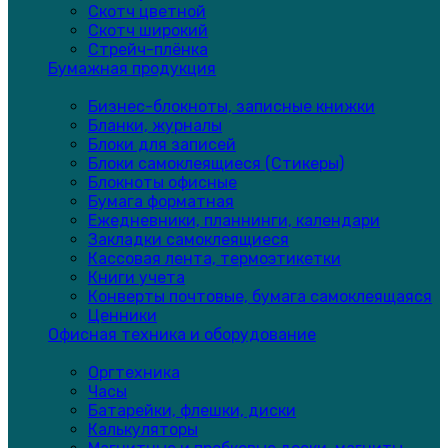
Скотч цветной
Скотч широкий
Стрейч-плёнка
Бумажная продукция
Бизнес-блокноты, записные книжки
Бланки, журналы
Блоки для записей
Блоки самоклеящиеся (Стикеры)
Блокноты офисные
Бумага форматная
Ежедневники, планнинги, календари
Закладки самоклеящиеся
Кассовая лента, термоэтикетки
Книги учета
Конверты почтовые, бумага самоклеящаяся
Ценники
Офисная техника и оборудование
Оргтехника
Часы
Батарейки, флешки, диски
Калькуляторы