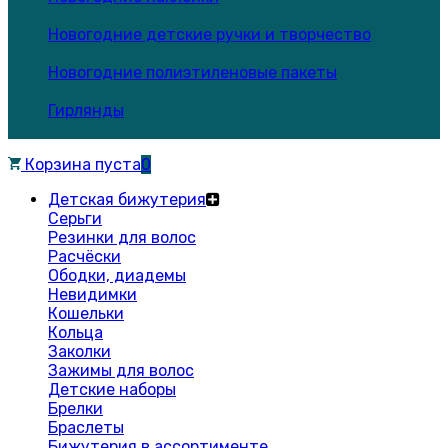
Новогодние детские ручки и творчество
Новогодние полиэтиленовые пакеты
Гирлянды
Корзина пуста
0
Детская бижутерия
Серьги
Резинки для волос
Расчёски
Ободки, диадемы
Невидимки
Кошельки
Кольца
Заколки
Зажимы для волос
Детские наборы
Брелки
Браслеты
Бижутерия в ассортименте