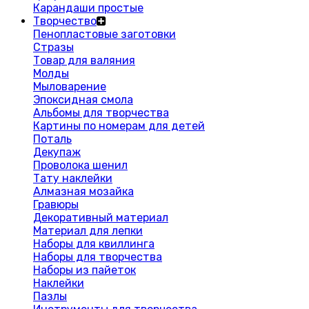
Карандаши простые
Творчество
Пенопластовые заготовки
Стразы
Товар для валяния
Молды
Мыловарение
Эпоксидная смола
Альбомы для творчества
Картины по номерам для детей
Поталь
Декупаж
Проволока шенил
Тату наклейки
Алмазная мозайка
Гравюры
Декоративный материал
Материал для лепки
Наборы для квиллинга
Наборы для творчества
Наборы из пайеток
Наклейки
Пазлы