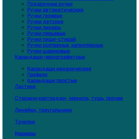
Подарочные ручки
Ручки автоматические
Ручки гелевые
Ручки детские
Ручки линеры
Ручки перьевые
Ручки пиши-стирай
Ручки роллерные, капиллярные
Ручки шариковые
Карандаши чернографитные
Карандаши механические
Грифели
Карандаши простые
Ластики
Стержни,картриджи, чернила, тушь, прочее
Линейки, треугольники
Точилки
Маркеры