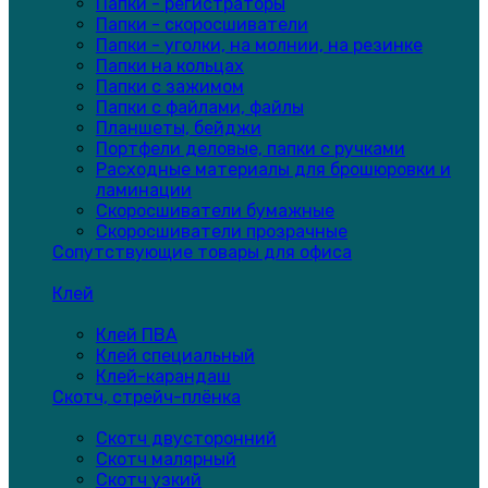
Папки - регистраторы
Папки - скоросшиватели
Папки - уголки, на молнии, на резинке
Папки на кольцах
Папки с зажимом
Папки с файлами, файлы
Планшеты, бейджи
Портфели деловые, папки с ручками
Расходные материалы для брошюровки и
ламинации
Скоросшиватели бумажные
Скоросшиватели прозрачные
Сопутствующие товары для офиса
Клей
Клей ПВА
Клей специальный
Клей-карандаш
Скотч, стрейч-плёнка
Скотч двусторонний
Скотч малярный
Скотч узкий