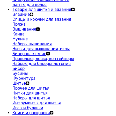
Банты для волос
Товары для шитья и вязания
Вязание
Спицы и крючки для вязания
Пряжа
Вышивание
Канва
Мулине
Наборы вышивания
Нитки для вышивания, иглы
Бисероплетение
Проволока, леска, контейнеры
Наборы для бисероплетения
Бисер
Бусины
Фурнитура
Шитье
Прочее для шитья
Нитки для шитья
Наборы для шитья
Интрументы для шитья
Иглы и булавки
Книги и раскраски