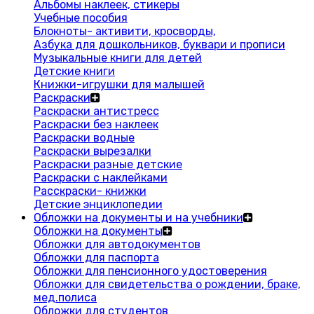
Альбомы наклеек, стикеры
Учебные пособия
Блокноты- активити, кросворды,
Азбука для дошкольников, буквари и прописи
Музыкальные книги для детей
Детские книги
Книжки-игрушки для малышей
Раскраски
Раскраски антистресс
Раскраски без наклеек
Раскраски водные
Раскраски вырезалки
Раскраски разные детские
Раскраски с наклейками
Расскраски- книжки
Детские энциклопедии
Обложки на документы и на учебники
Обложки на документы
Обложки для автодокументов
Обложки для паспорта
Обложки для пенсионного удостоверения
Обложки для свидетельства о рождении, браке,
мед.полиса
Обложки для студентов