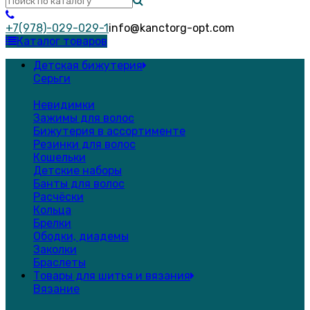
+7(978)-029-029-1
info@kanctorg-opt.com
Каталог товаров
Детская бижутерия
Серьги
Невидимки
Зажимы для волос
Бижутерия в ассортименте
Резинки для волос
Кошельки
Детские наборы
Банты для волос
Расчёски
Кольца
Брелки
Ободки, диадемы
Заколки
Браслеты
Товары для шитья и вязания
Вязание