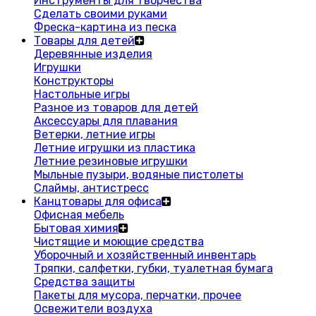
Инструменты для творчества
Сделать своими руками
Фреска-картина из песка
Товары для детей
Деревянные изделия
Игрушки
Конструкторы
Настольные игры
Разное из товаров для детей
Аксессуары для плавания
Ветерки, летние игры
Летние игрушки из пластика
Летние резиновые игрушки
Мыльные пузыри, водяные пистолеты
Слаймы, антистресс
Канцтовары для офиса
Офисная мебель
Бытовая химия
Чистящие и моющие средства
Уборочный и хозяйственный инвентарь
Тряпки, салфетки, губки, туалетная бумага
Средства защиты
Пакеты для мусора, перчатки, прочее
Освежители воздуха