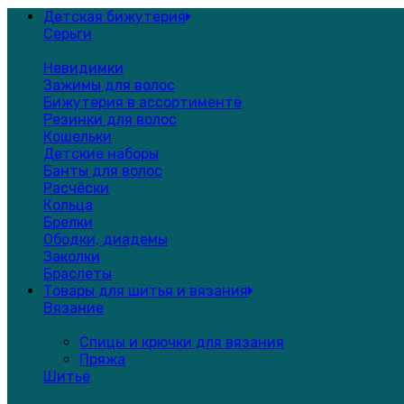
Детская бижутерия
Серьги
Невидимки
Зажимы для волос
Бижутерия в ассортименте
Резинки для волос
Кошельки
Детские наборы
Банты для волос
Расчёски
Кольца
Брелки
Ободки, диадемы
Заколки
Браслеты
Товары для шитья и вязания
Вязание
Спицы и крючки для вязания
Пряжа
Шитье