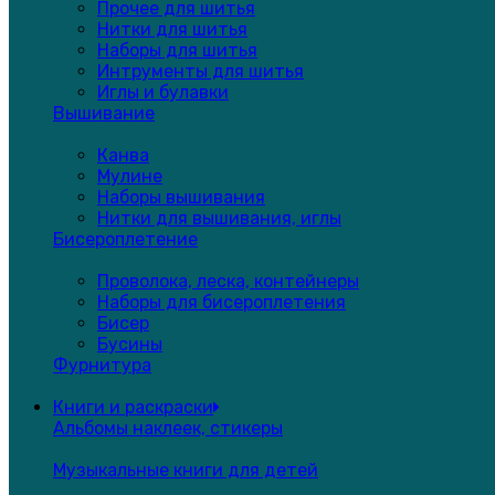
Прочее для шитья
Нитки для шитья
Наборы для шитья
Интрументы для шитья
Иглы и булавки
Вышивание
Канва
Мулине
Наборы вышивания
Нитки для вышивания, иглы
Бисероплетение
Проволока, леска, контейнеры
Наборы для бисероплетения
Бисер
Бусины
Фурнитура
Книги и раскраски
Альбомы наклеек, стикеры
Музыкальные книги для детей