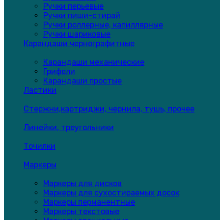
Ручки перьевые
Ручки пиши-стирай
Ручки роллерные, капиллярные
Ручки шариковые
Карандаши чернографитные
Карандаши механические
Грифели
Карандаши простые
Ластики
Стержни,картриджи, чернила, тушь, прочее
Линейки, треугольники
Точилки
Маркеры
Маркеры для дисков
Маркеры для сухостираемых досок
Маркеры перманентные
Маркеры текстовые