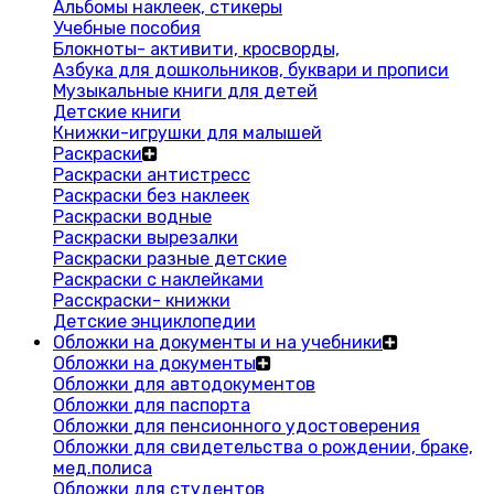
Альбомы наклеек, стикеры
Учебные пособия
Блокноты- активити, кросворды,
Азбука для дошкольников, буквари и прописи
Музыкальные книги для детей
Детские книги
Книжки-игрушки для малышей
Раскраски
Раскраски антистресс
Раскраски без наклеек
Раскраски водные
Раскраски вырезалки
Раскраски разные детские
Раскраски с наклейками
Расскраски- книжки
Детские энциклопедии
Обложки на документы и на учебники
Обложки на документы
Обложки для автодокументов
Обложки для паспорта
Обложки для пенсионного удостоверения
Обложки для свидетельства о рождении, браке,
мед.полиса
Обложки для студентов