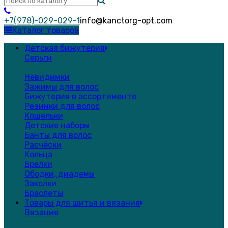
+7(978)-029-029-1
info@kanctorg-opt.com
Каталог товаров
Детская бижутерия
Серьги
Невидимки
Зажимы для волос
Бижутерия в ассортименте
Резинки для волос
Кошельки
Детские наборы
Банты для волос
Расчёски
Кольца
Брелки
Ободки, диадемы
Заколки
Браслеты
Товары для шитья и вязания
Вязание