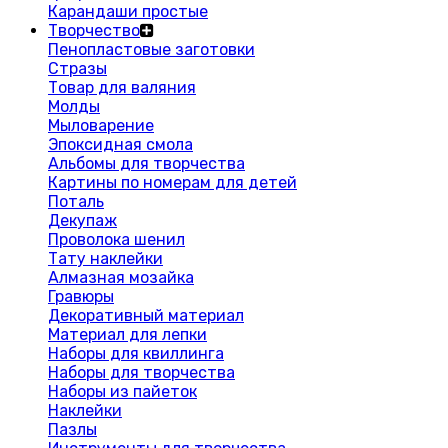
Карандаши простые
Творчество
Пенопластовые заготовки
Стразы
Товар для валяния
Молды
Мыловарение
Эпоксидная смола
Альбомы для творчества
Картины по номерам для детей
Поталь
Декупаж
Проволока шенил
Тату наклейки
Алмазная мозайка
Гравюры
Декоративный материал
Материал для лепки
Наборы для квиллинга
Наборы для творчества
Наборы из пайеток
Наклейки
Пазлы