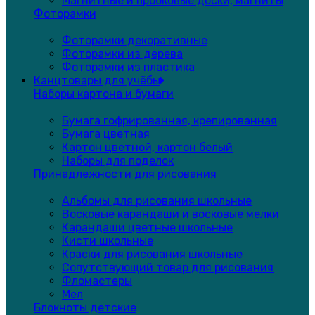
Магнитные и пробковые доски, магниты
Фоторамки
Фоторамки декоративные
Фоторамки из дерева
Фоторамки из пластика
Канцтовары для учёбы
Наборы картона и бумаги
Бумага гофрированная, крепированная
Бумага цветная
Картон цветной, картон белый
Наборы для поделок
Принадлежности для рисования
Альбомы для рисования школьные
Восковые карандаши и восковые мелки
Карандаши цветные школьные
Кисти школьные
Краски для рисования школьные
Сопутствующий товар для рисования
Фломастеры
Мел
Блокноты детские