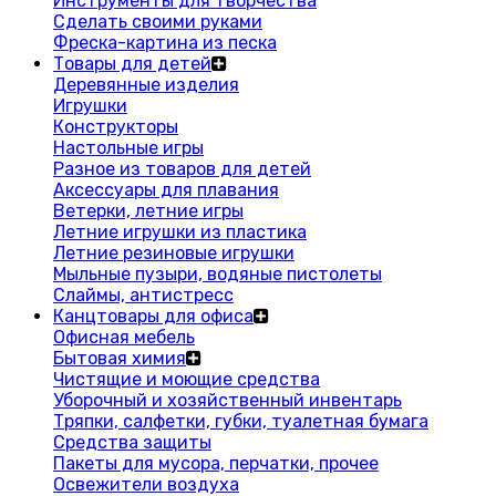
Инструменты для творчества
Сделать своими руками
Фреска-картина из песка
Товары для детей
Деревянные изделия
Игрушки
Конструкторы
Настольные игры
Разное из товаров для детей
Аксессуары для плавания
Ветерки, летние игры
Летние игрушки из пластика
Летние резиновые игрушки
Мыльные пузыри, водяные пистолеты
Слаймы, антистресс
Канцтовары для офиса
Офисная мебель
Бытовая химия
Чистящие и моющие средства
Уборочный и хозяйственный инвентарь
Тряпки, салфетки, губки, туалетная бумага
Средства защиты
Пакеты для мусора, перчатки, прочее
Освежители воздуха