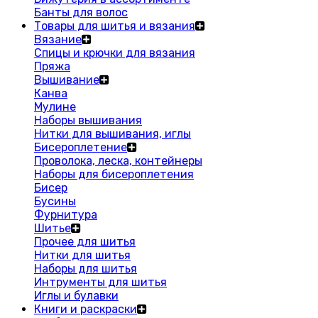
Банты для волос
Товары для шитья и вязания
Вязание
Спицы и крючки для вязания
Пряжа
Вышивание
Канва
Мулине
Наборы вышивания
Нитки для вышивания, иглы
Бисероплетение
Проволока, леска, контейнеры
Наборы для бисероплетения
Бисер
Бусины
Фурнитура
Шитье
Прочее для шитья
Нитки для шитья
Наборы для шитья
Интрументы для шитья
Иглы и булавки
Книги и раскраски