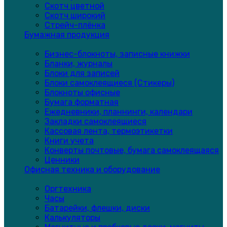
Скотч цветной
Скотч широкий
Стрейч-плёнка
Бумажная продукция
Бизнес-блокноты, записные книжки
Бланки, журналы
Блоки для записей
Блоки самоклеящиеся (Стикеры)
Блокноты офисные
Бумага форматная
Ежедневники, планнинги, календари
Закладки самоклеящиеся
Кассовая лента, термоэтикетки
Книги учета
Конверты почтовые, бумага самоклеящаяся
Ценники
Офисная техника и оборудование
Оргтехника
Часы
Батарейки, флешки, диски
Калькуляторы