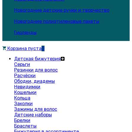
Новогодние детские ручки и творчество
Новогодние полиэтиленовые пакеты
Гирлянды
Корзина пуста
0
Детская бижутерия
Серьги
Резинки для волос
Расчёски
Ободки, диадемы
Невидимки
Кошельки
Кольца
Заколки
Зажимы для волос
Детские наборы
Брелки
Браслеты
Бижутерия в ассортименте