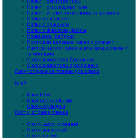
Папки - регистраторы
Папки - скоросшиватели
Папки - уголки, на молнии, на резинке
Папки на кольцах
Папки с зажимом
Папки с файлами, файлы
Планшеты, бейджи
Портфели деловые, папки с ручками
Расходные материалы для брошюровки и
ламинации
Скоросшиватели бумажные
Скоросшиватели прозрачные
Сопутствующие товары для офиса
Клей
Клей ПВА
Клей специальный
Клей-карандаш
Скотч, стрейч-плёнка
Скотч двусторонний
Скотч малярный
Скотч узкий