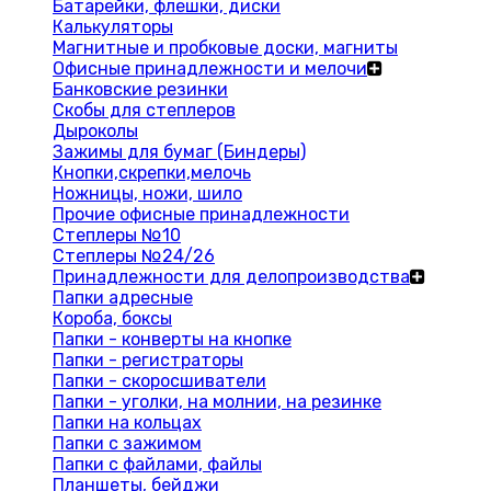
Батарейки, флешки, диски
Калькуляторы
Магнитные и пробковые доски, магниты
Офисные принадлежности и мелочи
Банковские резинки
Скобы для степлеров
Дыроколы
Зажимы для бумаг (Биндеры)
Кнопки,скрепки,мелочь
Ножницы, ножи, шило
Прочие офисные принадлежности
Степлеры №10
Степлеры №24/26
Принадлежности для делопроизводства
Папки адресные
Короба, боксы
Папки - конверты на кнопке
Папки - регистраторы
Папки - скоросшиватели
Папки - уголки, на молнии, на резинке
Папки на кольцах
Папки с зажимом
Папки с файлами, файлы
Планшеты, бейджи