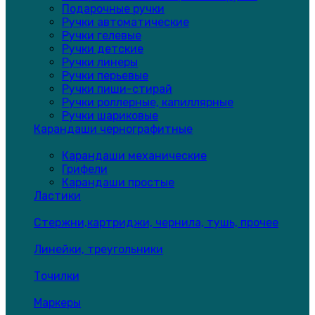
Подарочные ручки
Ручки автоматические
Ручки гелевые
Ручки детские
Ручки линеры
Ручки перьевые
Ручки пиши-стирай
Ручки роллерные, капиллярные
Ручки шариковые
Карандаши чернографитные
Карандаши механические
Грифели
Карандаши простые
Ластики
Стержни,картриджи, чернила, тушь, прочее
Линейки, треугольники
Точилки
Маркеры