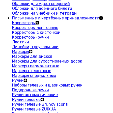
Обложки для удостоверений
Обложки для военного билета
Обложки на учебники и тетради
Письменные и чертёжные принадлежности
Корректоры
Корректоры ленточные
Корректоры с кисточкой
Корректоры-ручки
Ластики
Линейки, треугольники
Маркеры
Маркеры для дисков
Маркеры для сухостираемых досок
Маркеры перманентные
Маркеры текстовые
Маркеры специальные
Ручки
Наборы гелевых и шариковых ручек
Подарочные ручки
Ручки автоматические
Ручки гелевые
Ручки гелевые BrunoVisconti
Ручки гелевые ZUIXUA