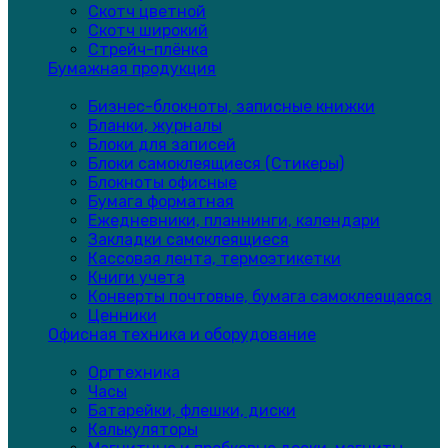
Скотч цветной
Скотч широкий
Стрейч-плёнка
Бумажная продукция
Бизнес-блокноты, записные книжки
Бланки, журналы
Блоки для записей
Блоки самоклеящиеся (Стикеры)
Блокноты офисные
Бумага форматная
Ежедневники, планнинги, календари
Закладки самоклеящиеся
Кассовая лента, термоэтикетки
Книги учета
Конверты почтовые, бумага самоклеящаяся
Ценники
Офисная техника и оборудование
Оргтехника
Часы
Батарейки, флешки, диски
Калькуляторы