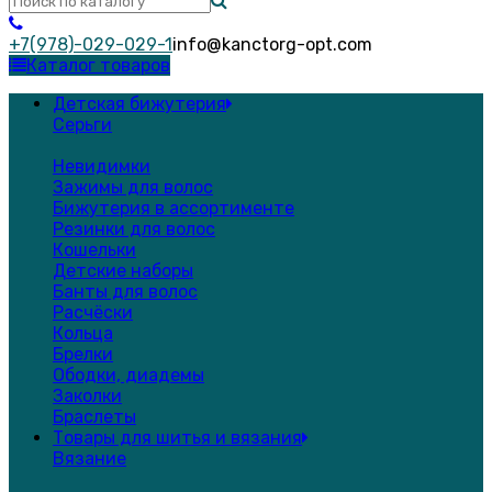
+7(978)-029-029-1
info@kanctorg-opt.com
Каталог товаров
Детская бижутерия
Серьги
Невидимки
Зажимы для волос
Бижутерия в ассортименте
Резинки для волос
Кошельки
Детские наборы
Банты для волос
Расчёски
Кольца
Брелки
Ободки, диадемы
Заколки
Браслеты
Товары для шитья и вязания
Вязание