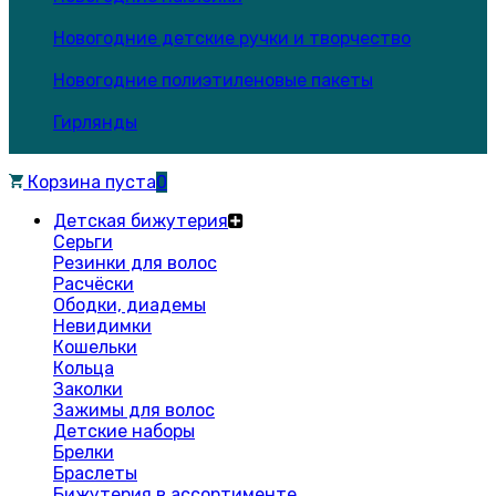
Новогодние детские ручки и творчество
Новогодние полиэтиленовые пакеты
Гирлянды
Корзина пуста
0
Детская бижутерия
Серьги
Резинки для волос
Расчёски
Ободки, диадемы
Невидимки
Кошельки
Кольца
Заколки
Зажимы для волос
Детские наборы
Брелки
Браслеты
Бижутерия в ассортименте