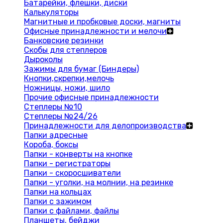
Батарейки, флешки, диски
Калькуляторы
Магнитные и пробковые доски, магниты
Офисные принадлежности и мелочи
Банковские резинки
Скобы для степлеров
Дыроколы
Зажимы для бумаг (Биндеры)
Кнопки,скрепки,мелочь
Ножницы, ножи, шило
Прочие офисные принадлежности
Степлеры №10
Степлеры №24/26
Принадлежности для делопроизводства
Папки адресные
Короба, боксы
Папки - конверты на кнопке
Папки - регистраторы
Папки - скоросшиватели
Папки - уголки, на молнии, на резинке
Папки на кольцах
Папки с зажимом
Папки с файлами, файлы
Планшеты, бейджи