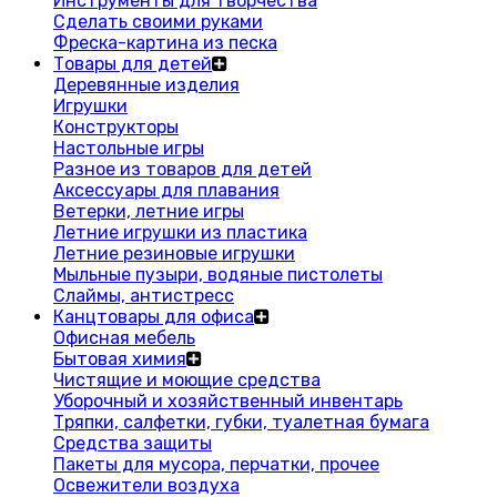
Инструменты для творчества
Сделать своими руками
Фреска-картина из песка
Товары для детей
Деревянные изделия
Игрушки
Конструкторы
Настольные игры
Разное из товаров для детей
Аксессуары для плавания
Ветерки, летние игры
Летние игрушки из пластика
Летние резиновые игрушки
Мыльные пузыри, водяные пистолеты
Слаймы, антистресс
Канцтовары для офиса
Офисная мебель
Бытовая химия
Чистящие и моющие средства
Уборочный и хозяйственный инвентарь
Тряпки, салфетки, губки, туалетная бумага
Средства защиты
Пакеты для мусора, перчатки, прочее
Освежители воздуха