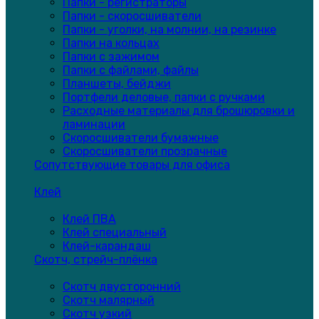
Папки - регистраторы
Папки - скоросшиватели
Папки - уголки, на молнии, на резинке
Папки на кольцах
Папки с зажимом
Папки с файлами, файлы
Планшеты, бейджи
Портфели деловые, папки с ручками
Расходные материалы для брошюровки и
ламинации
Скоросшиватели бумажные
Скоросшиватели прозрачные
Сопутствующие товары для офиса
Клей
Клей ПВА
Клей специальный
Клей-карандаш
Скотч, стрейч-плёнка
Скотч двусторонний
Скотч малярный
Скотч узкий