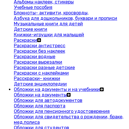
Альбомы наклеек, стикеры
Учебные пособия
Блокноты- активити, кросворды,
Азбука для дошкольников, буквари и прописи
Музыкальные книги для детей
Детские книги
Книжки-игрушки для малышей
Раскраски
Раскраски антистресс
Раскраски без наклеек
Раскраски водные
Раскраски вырезалки
Раскраски разные детские
Раскраски с наклейками
Расскраски- книжки
Детские энциклопедии
Обложки на документы и на учебники
Обложки на документы
Обложки для автодокументов
Обложки для паспорта
Обложки для пенсионного удостоверения
Обложки для свидетельства о рождении, браке,
мед.полиса
Обложки для студентов