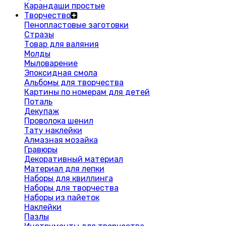
Карандаши простые
Творчество
Пенопластовые заготовки
Стразы
Товар для валяния
Молды
Мыловарение
Эпоксидная смола
Альбомы для творчества
Картины по номерам для детей
Поталь
Декупаж
Проволока шенил
Тату наклейки
Алмазная мозайка
Гравюры
Декоративный материал
Материал для лепки
Наборы для квиллинга
Наборы для творчества
Наборы из пайеток
Наклейки
Пазлы