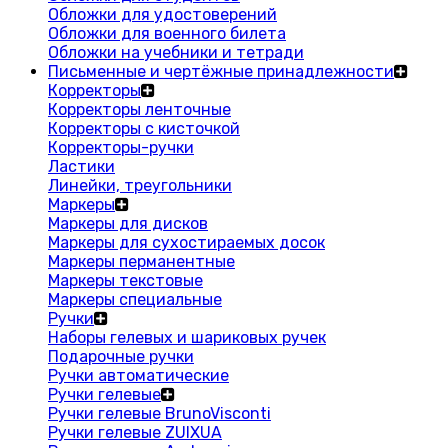
Обложки для удостоверений
Обложки для военного билета
Обложки на учебники и тетради
Письменные и чертёжные принадлежности
Корректоры
Корректоры ленточные
Корректоры с кисточкой
Корректоры-ручки
Ластики
Линейки, треугольники
Маркеры
Маркеры для дисков
Маркеры для сухостираемых досок
Маркеры перманентные
Маркеры текстовые
Маркеры специальные
Ручки
Наборы гелевых и шариковых ручек
Подарочные ручки
Ручки автоматические
Ручки гелевые
Ручки гелевые BrunoVisconti
Ручки гелевые ZUIXUA