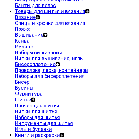
Банты для волос
Товары для шитья и вязания
Вязание
Спицы и крючки для вязания
Пряжа
Вышивание
Канва
Мулине
Наборы вышивания
Нитки для вышивания, иглы
Бисероплетение
Проволока, леска, контейнеры
Наборы для бисероплетения
Бисер
Бусины
Фурнитура
Шитье
Прочее для шитья
Нитки для шитья
Наборы для шитья
Интрументы для шитья
Иглы и булавки
Книги и раскраски