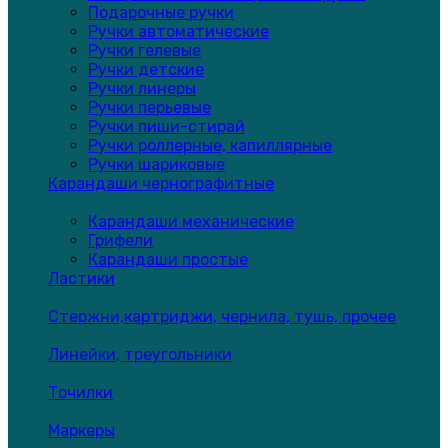
Подарочные ручки
Ручки автоматические
Ручки гелевые
Ручки детские
Ручки линеры
Ручки перьевые
Ручки пиши-стирай
Ручки роллерные, капиллярные
Ручки шариковые
Карандаши чернографитные
Карандаши механические
Грифели
Карандаши простые
Ластики
Стержни,картриджи, чернила, тушь, прочее
Линейки, треугольники
Точилки
Маркеры