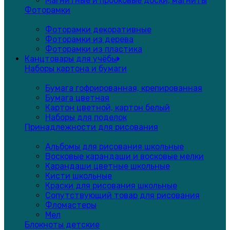
Магнитные и пробковые доски, магниты
Фоторамки
Фоторамки декоративные
Фоторамки из дерева
Фоторамки из пластика
Канцтовары для учёбы
Наборы картона и бумаги
Бумага гофрированная, крепированная
Бумага цветная
Картон цветной, картон белый
Наборы для поделок
Принадлежности для рисования
Альбомы для рисования школьные
Восковые карандаши и восковые мелки
Карандаши цветные школьные
Кисти школьные
Краски для рисования школьные
Сопутствующий товар для рисования
Фломастеры
Мел
Блокноты детские