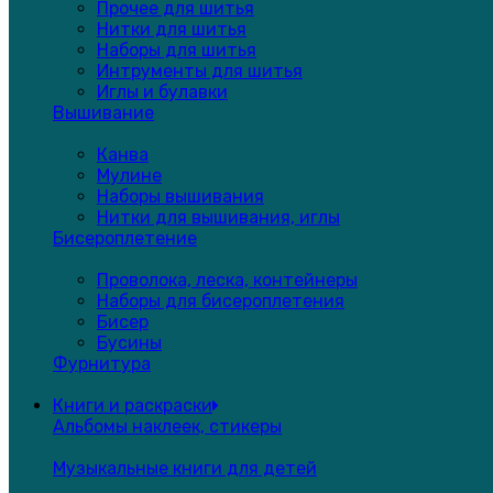
Прочее для шитья
Нитки для шитья
Наборы для шитья
Интрументы для шитья
Иглы и булавки
Вышивание
Канва
Мулине
Наборы вышивания
Нитки для вышивания, иглы
Бисероплетение
Проволока, леска, контейнеры
Наборы для бисероплетения
Бисер
Бусины
Фурнитура
Книги и раскраски
Альбомы наклеек, стикеры
Музыкальные книги для детей