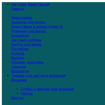
Детская бижутерия
Серьги
Невидимки
Зажимы для волос
Бижутерия в ассортименте
Резинки для волос
Кошельки
Детские наборы
Банты для волос
Расчёски
Кольца
Брелки
Ободки, диадемы
Заколки
Браслеты
Товары для шитья и вязания
Вязание
Спицы и крючки для вязания
Пряжа
Шитье