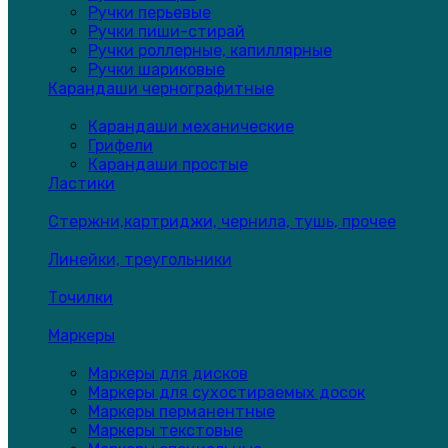
Ручки перьевые
Ручки пиши-стирай
Ручки роллерные, капиллярные
Ручки шариковые
Карандаши чернографитные
Карандаши механические
Грифели
Карандаши простые
Ластики
Стержни,картриджи, чернила, тушь, прочее
Линейки, треугольники
Точилки
Маркеры
Маркеры для дисков
Маркеры для сухостираемых досок
Маркеры перманентные
Маркеры текстовые