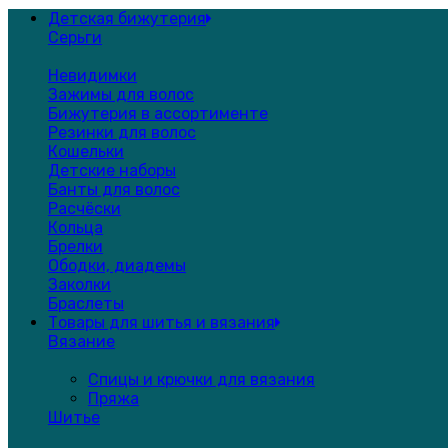
Детская бижутерия
Серьги
Невидимки
Зажимы для волос
Бижутерия в ассортименте
Резинки для волос
Кошельки
Детские наборы
Банты для волос
Расчёски
Кольца
Брелки
Ободки, диадемы
Заколки
Браслеты
Товары для шитья и вязания
Вязание
Спицы и крючки для вязания
Пряжа
Шитье