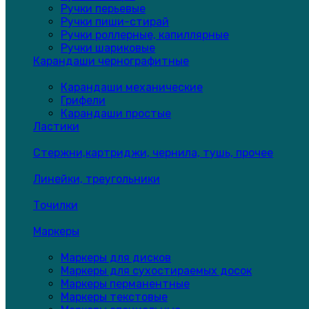
Ручки перьевые
Ручки пиши-стирай
Ручки роллерные, капиллярные
Ручки шариковые
Карандаши чернографитные
Карандаши механические
Грифели
Карандаши простые
Ластики
Стержни,картриджи, чернила, тушь, прочее
Линейки, треугольники
Точилки
Маркеры
Маркеры для дисков
Маркеры для сухостираемых досок
Маркеры перманентные
Маркеры текстовые