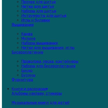
Прочее для шитья
Нитки для шитья
Наборы для шитья
Интрументы для шитья
Иглы и булавки
Вышивание
Канва
Мулине
Наборы вышивания
Нитки для вышивания, иглы
Бисероплетение
Проволока, леска, контейнеры
Наборы для бисероплетения
Бисер
Бусины
Фурнитура
Книги и раскраски
Альбомы наклеек, стикеры
Музыкальные книги для детей