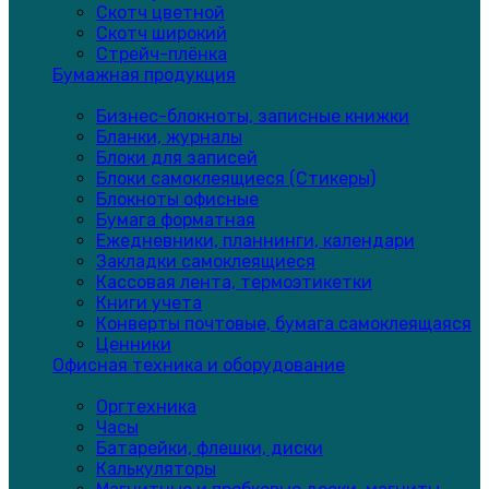
Скотч цветной
Скотч широкий
Стрейч-плёнка
Бумажная продукция
Бизнес-блокноты, записные книжки
Бланки, журналы
Блоки для записей
Блоки самоклеящиеся (Стикеры)
Блокноты офисные
Бумага форматная
Ежедневники, планнинги, календари
Закладки самоклеящиеся
Кассовая лента, термоэтикетки
Книги учета
Конверты почтовые, бумага самоклеящаяся
Ценники
Офисная техника и оборудование
Оргтехника
Часы
Батарейки, флешки, диски
Калькуляторы