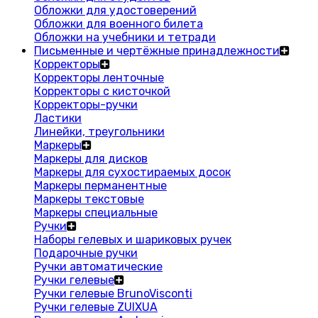
Обложки для удостоверений
Обложки для военного билета
Обложки на учебники и тетради
Письменные и чертёжные принадлежности
Корректоры
Корректоры ленточные
Корректоры с кисточкой
Корректоры-ручки
Ластики
Линейки, треугольники
Маркеры
Маркеры для дисков
Маркеры для сухостираемых досок
Маркеры перманентные
Маркеры текстовые
Маркеры специальные
Ручки
Наборы гелевых и шариковых ручек
Подарочные ручки
Ручки автоматические
Ручки гелевые
Ручки гелевые BrunoVisconti
Ручки гелевые ZUIXUA