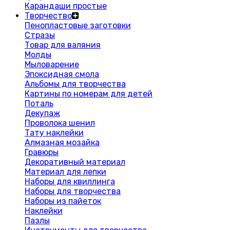
Карандаши простые
Творчество
Пенопластовые заготовки
Стразы
Товар для валяния
Молды
Мыловарение
Эпоксидная смола
Альбомы для творчества
Картины по номерам для детей
Поталь
Декупаж
Проволока шенил
Тату наклейки
Алмазная мозайка
Гравюры
Декоративный материал
Материал для лепки
Наборы для квиллинга
Наборы для творчества
Наборы из пайеток
Наклейки
Пазлы