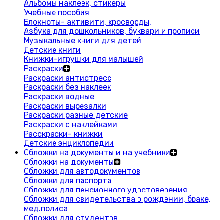
Альбомы наклеек, стикеры
Учебные пособия
Блокноты- активити, кросворды,
Азбука для дошкольников, буквари и прописи
Музыкальные книги для детей
Детские книги
Книжки-игрушки для малышей
Раскраски
Раскраски антистресс
Раскраски без наклеек
Раскраски водные
Раскраски вырезалки
Раскраски разные детские
Раскраски с наклейками
Расскраски- книжки
Детские энциклопедии
Обложки на документы и на учебники
Обложки на документы
Обложки для автодокументов
Обложки для паспорта
Обложки для пенсионного удостоверения
Обложки для свидетельства о рождении, браке,
мед.полиса
Обложки для студентов