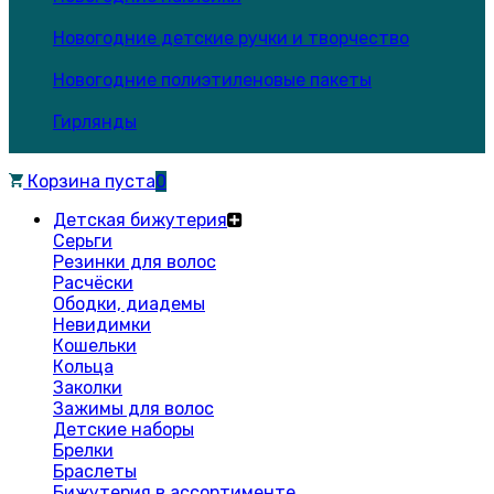
Новогодние детские ручки и творчество
Новогодние полиэтиленовые пакеты
Гирлянды
Корзина пуста
0
Детская бижутерия
Серьги
Резинки для волос
Расчёски
Ободки, диадемы
Невидимки
Кошельки
Кольца
Заколки
Зажимы для волос
Детские наборы
Брелки
Браслеты
Бижутерия в ассортименте