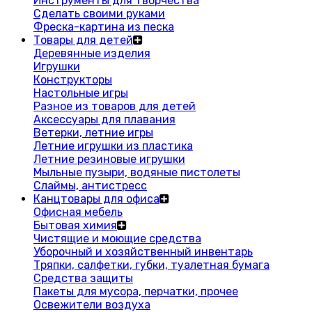
Инструменты для творчества
Сделать своими руками
Фреска-картина из песка
Товары для детей
Деревянные изделия
Игрушки
Конструкторы
Настольные игры
Разное из товаров для детей
Аксессуары для плавания
Ветерки, летние игры
Летние игрушки из пластика
Летние резиновые игрушки
Мыльные пузыри, водяные пистолеты
Слаймы, антистресс
Канцтовары для офиса
Офисная мебель
Бытовая химия
Чистящие и моющие средства
Уборочный и хозяйственный инвентарь
Тряпки, салфетки, губки, туалетная бумага
Средства защиты
Пакеты для мусора, перчатки, прочее
Освежители воздуха