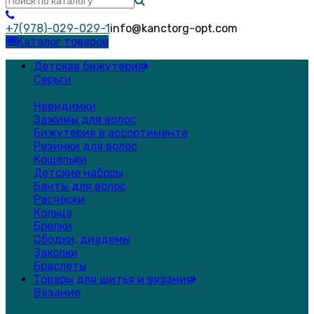
+7(978)-029-029-1
info@kanctorg-opt.com
Каталог товаров
Детская бижутерия
Серьги
Невидимки
Зажимы для волос
Бижутерия в ассортименте
Резинки для волос
Кошельки
Детские наборы
Банты для волос
Расчёски
Кольца
Брелки
Ободки, диадемы
Заколки
Браслеты
Товары для шитья и вязания
Вязание