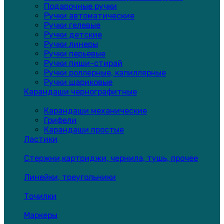
Подарочные ручки
Ручки автоматические
Ручки гелевые
Ручки детские
Ручки линеры
Ручки перьевые
Ручки пиши-стирай
Ручки роллерные, капиллярные
Ручки шариковые
Карандаши чернографитные
Карандаши механические
Грифели
Карандаши простые
Ластики
Стержни,картриджи, чернила, тушь, прочее
Линейки, треугольники
Точилки
Маркеры