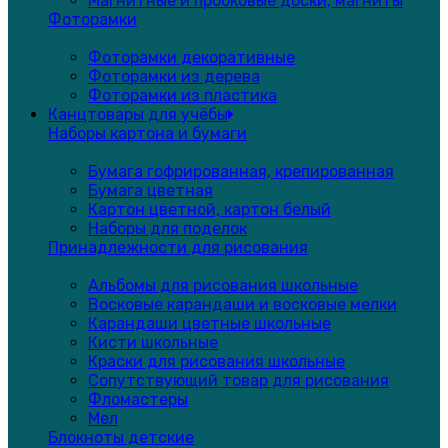
Магнитные и пробковые доски, магниты
Фоторамки
Фоторамки декоративные
Фоторамки из дерева
Фоторамки из пластика
Канцтовары для учёбы
Наборы картона и бумаги
Бумага гофрированная, крепированная
Бумага цветная
Картон цветной, картон белый
Наборы для поделок
Принадлежности для рисования
Альбомы для рисования школьные
Восковые карандаши и восковые мелки
Карандаши цветные школьные
Кисти школьные
Краски для рисования школьные
Сопутствующий товар для рисования
Фломастеры
Мел
Блокноты детские