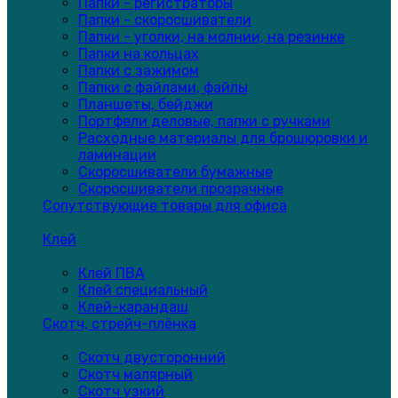
Папки - регистраторы
Папки - скоросшиватели
Папки - уголки, на молнии, на резинке
Папки на кольцах
Папки с зажимом
Папки с файлами, файлы
Планшеты, бейджи
Портфели деловые, папки с ручками
Расходные материалы для брошюровки и
ламинации
Скоросшиватели бумажные
Скоросшиватели прозрачные
Сопутствующие товары для офиса
Клей
Клей ПВА
Клей специальный
Клей-карандаш
Скотч, стрейч-плёнка
Скотч двусторонний
Скотч малярный
Скотч узкий