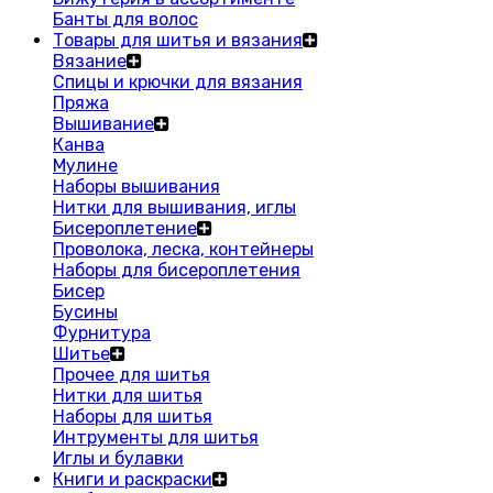
Банты для волос
Товары для шитья и вязания
Вязание
Спицы и крючки для вязания
Пряжа
Вышивание
Канва
Мулине
Наборы вышивания
Нитки для вышивания, иглы
Бисероплетение
Проволока, леска, контейнеры
Наборы для бисероплетения
Бисер
Бусины
Фурнитура
Шитье
Прочее для шитья
Нитки для шитья
Наборы для шитья
Интрументы для шитья
Иглы и булавки
Книги и раскраски