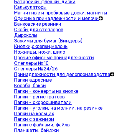
Батарейки, флешки, диски
Калькуляторы
Магнитные и пробковые доски, магниты
Офисные принадлежности и мелочи
Банковские резинки
Скобы для степлеров
Дыроколы
Зажимы для бумаг (Биндеры)
Кнопки,скрепки,мелочь
Ножницы, ножи, шило
Прочие офисные принадлежности
Степлеры №10
Степлеры №24/26
Принадлежности для делопроизводства
Папки адресные
Короба, боксы
Папки - конверты на кнопке
Папки - регистраторы
Папки - скоросшиватели
Папки - уголки, на молнии, на резинке
Папки на кольцах
Папки с зажимом
Папки с файлами, файлы
Планшеты, бейджи