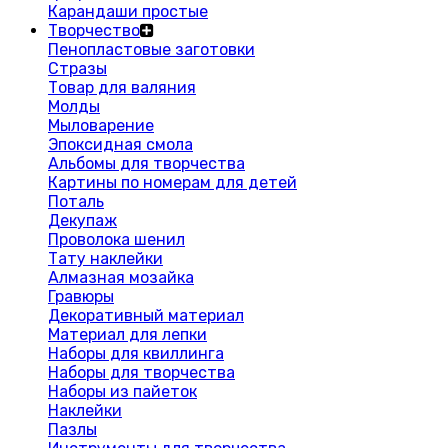
Карандаши простые
Творчество
Пенопластовые заготовки
Стразы
Товар для валяния
Молды
Мыловарение
Эпоксидная смола
Альбомы для творчества
Картины по номерам для детей
Поталь
Декупаж
Проволока шенил
Тату наклейки
Алмазная мозайка
Гравюры
Декоративный материал
Материал для лепки
Наборы для квиллинга
Наборы для творчества
Наборы из пайеток
Наклейки
Пазлы