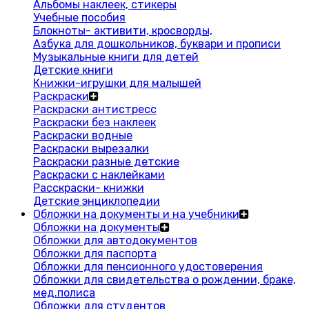
Альбомы наклеек, стикеры
Учебные пособия
Блокноты- активити, кросворды,
Азбука для дошкольников, буквари и прописи
Музыкальные книги для детей
Детские книги
Книжки-игрушки для малышей
Раскраски
Раскраски антистресс
Раскраски без наклеек
Раскраски водные
Раскраски вырезалки
Раскраски разные детские
Раскраски с наклейками
Расскраски- книжки
Детские энциклопедии
Обложки на документы и на учебники
Обложки на документы
Обложки для автодокументов
Обложки для паспорта
Обложки для пенсионного удостоверения
Обложки для свидетельства о рождении, браке,
мед.полиса
Обложки для студентов