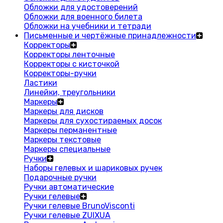
Обложки для удостоверений
Обложки для военного билета
Обложки на учебники и тетради
Письменные и чертёжные принадлежности
Корректоры
Корректоры ленточные
Корректоры с кисточкой
Корректоры-ручки
Ластики
Линейки, треугольники
Маркеры
Маркеры для дисков
Маркеры для сухостираемых досок
Маркеры перманентные
Маркеры текстовые
Маркеры специальные
Ручки
Наборы гелевых и шариковых ручек
Подарочные ручки
Ручки автоматические
Ручки гелевые
Ручки гелевые BrunoVisconti
Ручки гелевые ZUIXUA