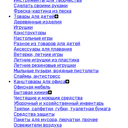
Инструменты для творчества
Сделать своими руками
Фреска-картина из песка
Товары для детей
Деревянные изделия
Игрушки
Конструкторы
Настольные игры
Разное из товаров для детей
Аксессуары для плавания
Ветерки, летние игры
Летние игрушки из пластика
Летние резиновые игрушки
Мыльные пузыри, водяные пистолеты
Слаймы, антистресс
Канцтовары для офиса
Офисная мебель
Бытовая химия
Чистящие и моющие средства
Уборочный и хозяйственный инвентарь
Тряпки, салфетки, губки, туалетная бумага
Средства защиты
Пакеты для мусора, перчатки, прочее
Освежители воздуха