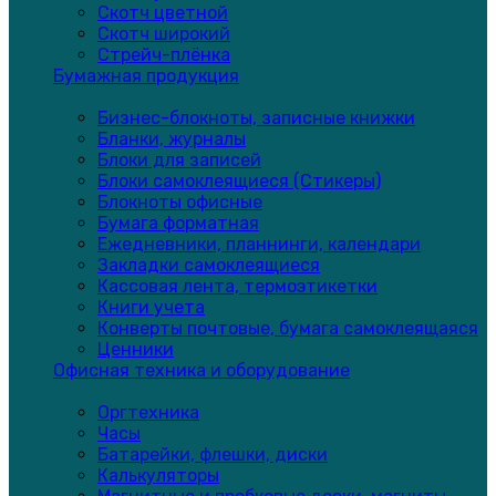
Скотч цветной
Скотч широкий
Стрейч-плёнка
Бумажная продукция
Бизнес-блокноты, записные книжки
Бланки, журналы
Блоки для записей
Блоки самоклеящиеся (Стикеры)
Блокноты офисные
Бумага форматная
Ежедневники, планнинги, календари
Закладки самоклеящиеся
Кассовая лента, термоэтикетки
Книги учета
Конверты почтовые, бумага самоклеящаяся
Ценники
Офисная техника и оборудование
Оргтехника
Часы
Батарейки, флешки, диски
Калькуляторы