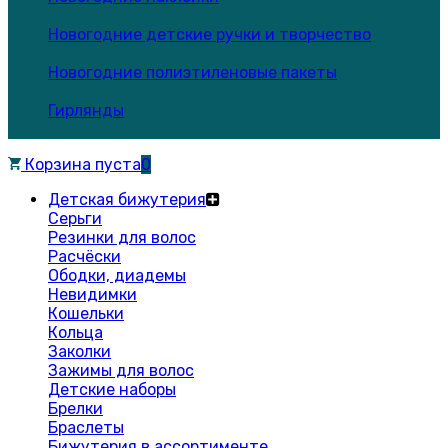
Новогодние детские ручки и творчество
Новогодние полиэтиленовые пакеты
Гирлянды
Корзина пуста
0
Детская бижутерия
Серьги
Резинки для волос
Расчёски
Ободки, диадемы
Невидимки
Кошельки
Кольца
Заколки
Зажимы для волос
Детские наборы
Брелки
Браслеты
Бижутерия в ассортименте