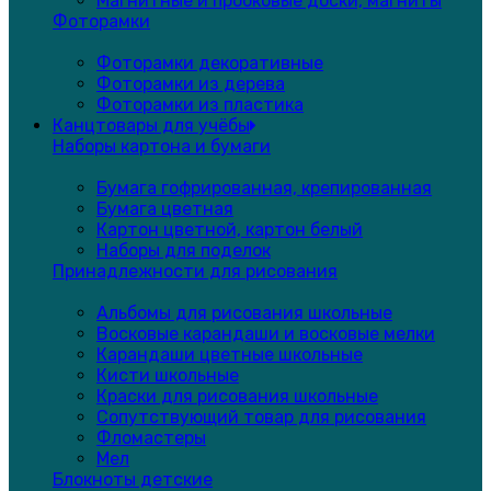
Магнитные и пробковые доски, магниты
Фоторамки
Фоторамки декоративные
Фоторамки из дерева
Фоторамки из пластика
Канцтовары для учёбы
Наборы картона и бумаги
Бумага гофрированная, крепированная
Бумага цветная
Картон цветной, картон белый
Наборы для поделок
Принадлежности для рисования
Альбомы для рисования школьные
Восковые карандаши и восковые мелки
Карандаши цветные школьные
Кисти школьные
Краски для рисования школьные
Сопутствующий товар для рисования
Фломастеры
Мел
Блокноты детские