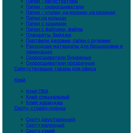
Папки - регистраторы
Папки - скоросшиватели
Папки - уголки, на молнии, на резинке
Папки на кольцах
Папки с зажимом
Папки с файлами, файлы
Планшеты, бейджи
Портфели деловые, папки с ручками
Расходные материалы для брошюровки и
ламинации
Скоросшиватели бумажные
Скоросшиватели прозрачные
Сопутствующие товары для офиса
Клей
Клей ПВА
Клей специальный
Клей-карандаш
Скотч, стрейч-плёнка
Скотч двусторонний
Скотч малярный
Скотч узкий