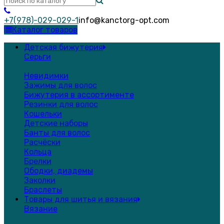
+7(978)-029-029-1
info@kanctorg-opt.com
Каталог товаров
Детская бижутерия
Серьги
Невидимки
Зажимы для волос
Бижутерия в ассортименте
Резинки для волос
Кошельки
Детские наборы
Банты для волос
Расчёски
Кольца
Брелки
Ободки, диадемы
Заколки
Браслеты
Товары для шитья и вязания
Вязание