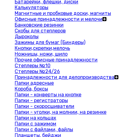
Батарейки, флешки, диски
Калькуляторы
Магнитные и пробковые доски, магниты
Офисные принадлежности и мелочи
Банковские резинки
Скобы для степлеров
Дыроколы
Зажимы для бумаг (Биндеры)
Кнопки,скрепки,мелочь
Ножницы, ножи, шило
Прочие офисные принадлежности
Степлеры №10
Степлеры №24/26
Принадлежности для делопроизводства
Папки адресные
Короба, боксы
Папки - конверты на кнопке
Папки - регистраторы
Папки - скоросшиватели
Папки - уголки, на молнии, на резинке
Папки на кольцах
Папки с зажимом
Папки с файлами, файлы
Планшеты, бейджи