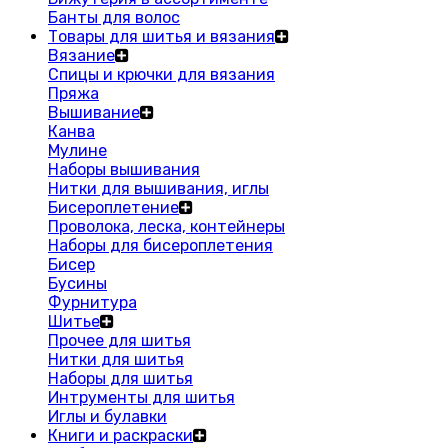
Банты для волос
Товары для шитья и вязания
Вязание
Спицы и крючки для вязания
Пряжа
Вышивание
Канва
Мулине
Наборы вышивания
Нитки для вышивания, иглы
Бисероплетение
Проволока, леска, контейнеры
Наборы для бисероплетения
Бисер
Бусины
Фурнитура
Шитье
Прочее для шитья
Нитки для шитья
Наборы для шитья
Интрументы для шитья
Иглы и булавки
Книги и раскраски