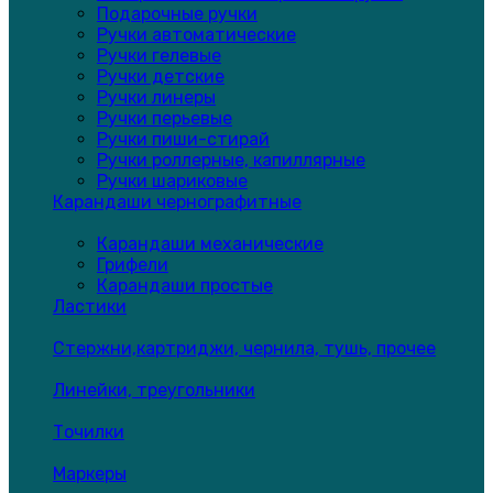
Подарочные ручки
Ручки автоматические
Ручки гелевые
Ручки детские
Ручки линеры
Ручки перьевые
Ручки пиши-стирай
Ручки роллерные, капиллярные
Ручки шариковые
Карандаши чернографитные
Карандаши механические
Грифели
Карандаши простые
Ластики
Стержни,картриджи, чернила, тушь, прочее
Линейки, треугольники
Точилки
Маркеры