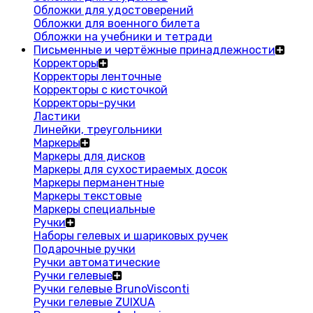
Обложки для удостоверений
Обложки для военного билета
Обложки на учебники и тетради
Письменные и чертёжные принадлежности
Корректоры
Корректоры ленточные
Корректоры с кисточкой
Корректоры-ручки
Ластики
Линейки, треугольники
Маркеры
Маркеры для дисков
Маркеры для сухостираемых досок
Маркеры перманентные
Маркеры текстовые
Маркеры специальные
Ручки
Наборы гелевых и шариковых ручек
Подарочные ручки
Ручки автоматические
Ручки гелевые
Ручки гелевые BrunoVisconti
Ручки гелевые ZUIXUA