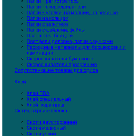
Папки - регистраторы
Папки - скоросшиватели
Папки - уголки, на молнии, на резинке
Папки на кольцах
Папки с зажимом
Папки с файлами, файлы
Планшеты, бейджи
Портфели деловые, папки с ручками
Расходные материалы для брошюровки и
ламинации
Скоросшиватели бумажные
Скоросшиватели прозрачные
Сопутствующие товары для офиса
Клей
Клей ПВА
Клей специальный
Клей-карандаш
Скотч, стрейч-плёнка
Скотч двусторонний
Скотч малярный
Скотч узкий