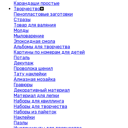
Карандаши простые
Творчество
Пенопластовые заготовки
Стразы
Товар для валяния
Молды
Мыловарение
Эпоксидная смола
Альбомы для творчества
Картины по номерам для детей
Поталь
Декупаж
Проволока шенил
Тату наклейки
Алмазная мозайка
Гравюры
Декоративный материал
Материал для лепки
Наборы для квиллинга
Наборы для творчества
Наборы из пайеток
Наклейки
Пазлы