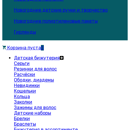
Новогодние детские ручки и творчество
Новогодние полиэтиленовые пакеты
Гирлянды
Корзина пуста
0
Детская бижутерия
Серьги
Резинки для волос
Расчёски
Ободки, диадемы
Невидимки
Кошельки
Кольца
Заколки
Зажимы для волос
Детские наборы
Брелки
Браслеты
Бижутерия в ассортименте