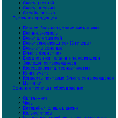
Скотч цветной
Скотч широкий
Стрейч-плёнка
Бумажная продукция
Бизнес-блокноты, записные книжки
Бланки, журналы
Блоки для записей
Блоки самоклеящиеся (Стикеры)
Блокноты офисные
Бумага форматная
Ежедневники, планнинги, календари
Закладки самоклеящиеся
Кассовая лента, термоэтикетки
Книги учета
Конверты почтовые, бумага самоклеящаяся
Ценники
Офисная техника и оборудование
Оргтехника
Часы
Батарейки, флешки, диски
Калькуляторы