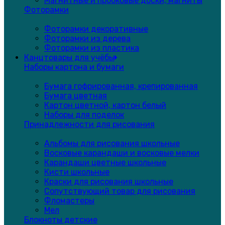
Магнитные и пробковые доски, магниты
Фоторамки
Фоторамки декоративные
Фоторамки из дерева
Фоторамки из пластика
Канцтовары для учёбы
Наборы картона и бумаги
Бумага гофрированная, крепированная
Бумага цветная
Картон цветной, картон белый
Наборы для поделок
Принадлежности для рисования
Альбомы для рисования школьные
Восковые карандаши и восковые мелки
Карандаши цветные школьные
Кисти школьные
Краски для рисования школьные
Сопутствующий товар для рисования
Фломастеры
Мел
Блокноты детские