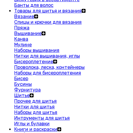
Банты для волос
Товары для шитья и вязания
Вязание
Спицы и крючки для вязания
Пряжа
Вышивание
Канва
Мулине
Наборы вышивания
Нитки для вышивания, иглы
Бисероплетение
Проволока, леска, контейнеры
Наборы для бисероплетения
Бисер
Бусины
Фурнитура
Шитье
Прочее для шитья
Нитки для шитья
Наборы для шитья
Интрументы для шитья
Иглы и булавки
Книги и раскраски