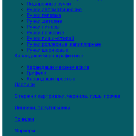
Подарочные ручки
Ручки автоматические
Ручки гелевые
Ручки детские
Ручки линеры
Ручки перьевые
Ручки пиши-стирай
Ручки роллерные, капиллярные
Ручки шариковые
Карандаши чернографитные
Карандаши механические
Грифели
Карандаши простые
Ластики
Стержни,картриджи, чернила, тушь, прочее
Линейки, треугольники
Точилки
Маркеры