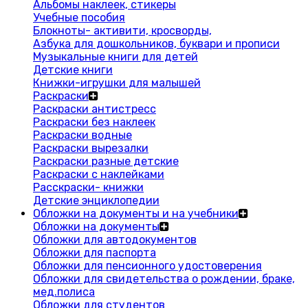
Альбомы наклеек, стикеры
Учебные пособия
Блокноты- активити, кросворды,
Азбука для дошкольников, буквари и прописи
Музыкальные книги для детей
Детские книги
Книжки-игрушки для малышей
Раскраски
Раскраски антистресс
Раскраски без наклеек
Раскраски водные
Раскраски вырезалки
Раскраски разные детские
Раскраски с наклейками
Расскраски- книжки
Детские энциклопедии
Обложки на документы и на учебники
Обложки на документы
Обложки для автодокументов
Обложки для паспорта
Обложки для пенсионного удостоверения
Обложки для свидетельства о рождении, браке,
мед.полиса
Обложки для студентов