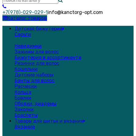
+7(978)-029-029-1
info@kanctorg-opt.com
Каталог товаров
Детская бижутерия
Серьги
Невидимки
Зажимы для волос
Бижутерия в ассортименте
Резинки для волос
Кошельки
Детские наборы
Банты для волос
Расчёски
Кольца
Брелки
Ободки, диадемы
Заколки
Браслеты
Товары для шитья и вязания
Вязание