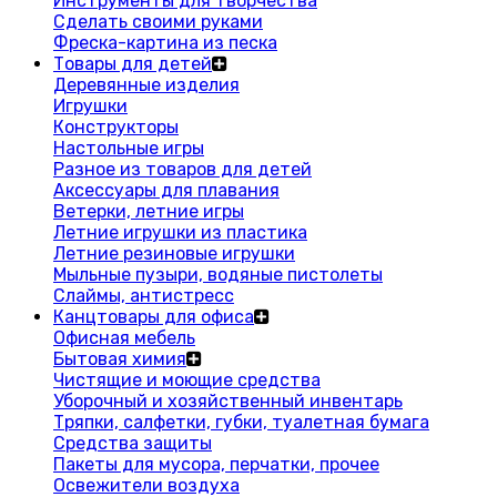
Инструменты для творчества
Сделать своими руками
Фреска-картина из песка
Товары для детей
Деревянные изделия
Игрушки
Конструкторы
Настольные игры
Разное из товаров для детей
Аксессуары для плавания
Ветерки, летние игры
Летние игрушки из пластика
Летние резиновые игрушки
Мыльные пузыри, водяные пистолеты
Слаймы, антистресс
Канцтовары для офиса
Офисная мебель
Бытовая химия
Чистящие и моющие средства
Уборочный и хозяйственный инвентарь
Тряпки, салфетки, губки, туалетная бумага
Средства защиты
Пакеты для мусора, перчатки, прочее
Освежители воздуха