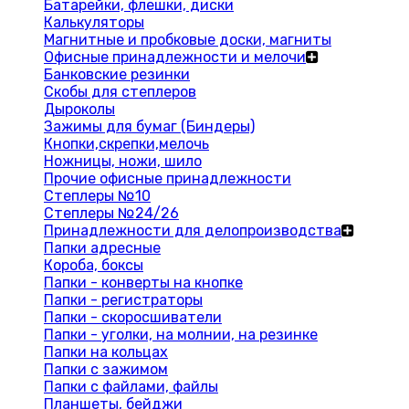
Батарейки, флешки, диски
Калькуляторы
Магнитные и пробковые доски, магниты
Офисные принадлежности и мелочи
Банковские резинки
Скобы для степлеров
Дыроколы
Зажимы для бумаг (Биндеры)
Кнопки,скрепки,мелочь
Ножницы, ножи, шило
Прочие офисные принадлежности
Степлеры №10
Степлеры №24/26
Принадлежности для делопроизводства
Папки адресные
Короба, боксы
Папки - конверты на кнопке
Папки - регистраторы
Папки - скоросшиватели
Папки - уголки, на молнии, на резинке
Папки на кольцах
Папки с зажимом
Папки с файлами, файлы
Планшеты, бейджи