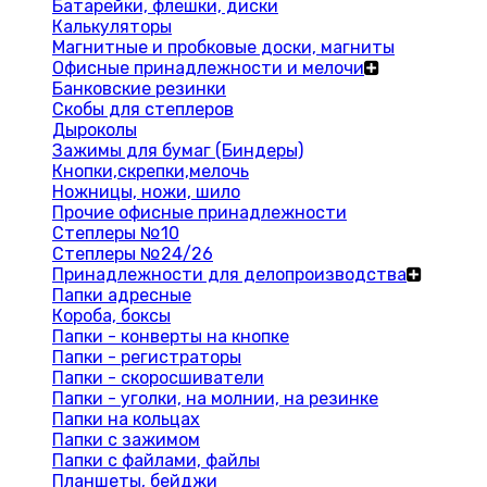
Батарейки, флешки, диски
Калькуляторы
Магнитные и пробковые доски, магниты
Офисные принадлежности и мелочи
Банковские резинки
Скобы для степлеров
Дыроколы
Зажимы для бумаг (Биндеры)
Кнопки,скрепки,мелочь
Ножницы, ножи, шило
Прочие офисные принадлежности
Степлеры №10
Степлеры №24/26
Принадлежности для делопроизводства
Папки адресные
Короба, боксы
Папки - конверты на кнопке
Папки - регистраторы
Папки - скоросшиватели
Папки - уголки, на молнии, на резинке
Папки на кольцах
Папки с зажимом
Папки с файлами, файлы
Планшеты, бейджи