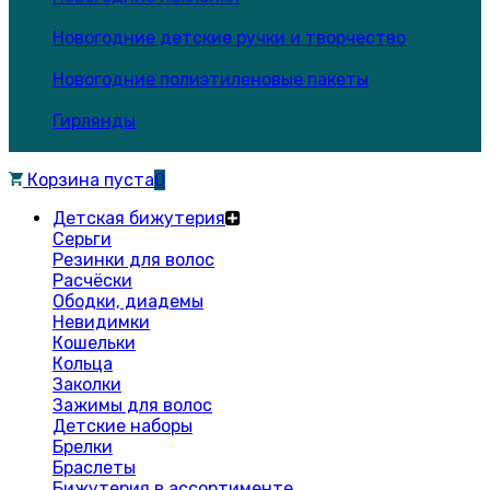
Новогодние детские ручки и творчество
Новогодние полиэтиленовые пакеты
Гирлянды
Корзина пуста
0
Детская бижутерия
Серьги
Резинки для волос
Расчёски
Ободки, диадемы
Невидимки
Кошельки
Кольца
Заколки
Зажимы для волос
Детские наборы
Брелки
Браслеты
Бижутерия в ассортименте