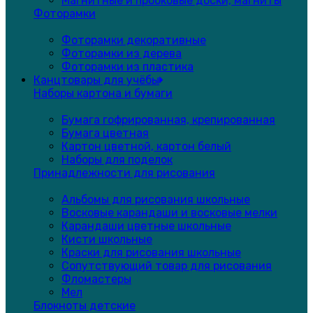
Магнитные и пробковые доски, магниты
Фоторамки
Фоторамки декоративные
Фоторамки из дерева
Фоторамки из пластика
Канцтовары для учёбы
Наборы картона и бумаги
Бумага гофрированная, крепированная
Бумага цветная
Картон цветной, картон белый
Наборы для поделок
Принадлежности для рисования
Альбомы для рисования школьные
Восковые карандаши и восковые мелки
Карандаши цветные школьные
Кисти школьные
Краски для рисования школьные
Сопутствующий товар для рисования
Фломастеры
Мел
Блокноты детские