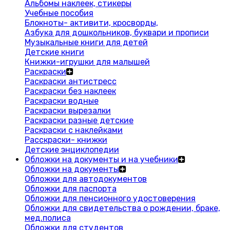
Альбомы наклеек, стикеры
Учебные пособия
Блокноты- активити, кросворды,
Азбука для дошкольников, буквари и прописи
Музыкальные книги для детей
Детские книги
Книжки-игрушки для малышей
Раскраски
Раскраски антистресс
Раскраски без наклеек
Раскраски водные
Раскраски вырезалки
Раскраски разные детские
Раскраски с наклейками
Расскраски- книжки
Детские энциклопедии
Обложки на документы и на учебники
Обложки на документы
Обложки для автодокументов
Обложки для паспорта
Обложки для пенсионного удостоверения
Обложки для свидетельства о рождении, браке,
мед.полиса
Обложки для студентов