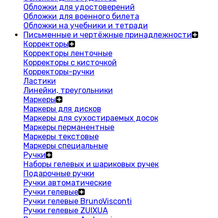
Обложки для удостоверений
Обложки для военного билета
Обложки на учебники и тетради
Письменные и чертёжные принадлежности
Корректоры
Корректоры ленточные
Корректоры с кисточкой
Корректоры-ручки
Ластики
Линейки, треугольники
Маркеры
Маркеры для дисков
Маркеры для сухостираемых досок
Маркеры перманентные
Маркеры текстовые
Маркеры специальные
Ручки
Наборы гелевых и шариковых ручек
Подарочные ручки
Ручки автоматические
Ручки гелевые
Ручки гелевые BrunoVisconti
Ручки гелевые ZUIXUA