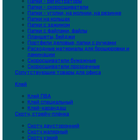
Папки - регистраторы
Папки - скоросшиватели
Папки - уголки, на молнии, на резинке
Папки на кольцах
Папки с зажимом
Папки с файлами, файлы
Планшеты, бейджи
Портфели деловые, папки с ручками
Расходные материалы для брошюровки и
ламинации
Скоросшиватели бумажные
Скоросшиватели прозрачные
Сопутствующие товары для офиса
Клей
Клей ПВА
Клей специальный
Клей-карандаш
Скотч, стрейч-плёнка
Скотч двусторонний
Скотч малярный
Скотч узкий