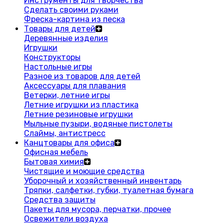
Инструменты для творчества
Сделать своими руками
Фреска-картина из песка
Товары для детей
Деревянные изделия
Игрушки
Конструкторы
Настольные игры
Разное из товаров для детей
Аксессуары для плавания
Ветерки, летние игры
Летние игрушки из пластика
Летние резиновые игрушки
Мыльные пузыри, водяные пистолеты
Слаймы, антистресс
Канцтовары для офиса
Офисная мебель
Бытовая химия
Чистящие и моющие средства
Уборочный и хозяйственный инвентарь
Тряпки, салфетки, губки, туалетная бумага
Средства защиты
Пакеты для мусора, перчатки, прочее
Освежители воздуха