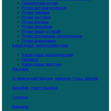
Подарочные ручки
Ручки автоматические
Ручки гелевые
Ручки детские
Ручки линеры
Ручки перьевые
Ручки пиши-стирай
Ручки роллерные, капиллярные
Ручки шариковые
Карандаши чернографитные
Карандаши механические
Грифели
Карандаши простые
Ластики
Стержни,картриджи, чернила, тушь, прочее
Линейки, треугольники
Точилки
Маркеры