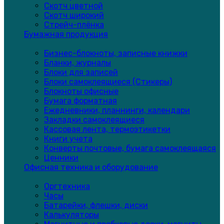
Скотч цветной
Скотч широкий
Стрейч-плёнка
Бумажная продукция
Бизнес-блокноты, записные книжки
Бланки, журналы
Блоки для записей
Блоки самоклеящиеся (Стикеры)
Блокноты офисные
Бумага форматная
Ежедневники, планнинги, календари
Закладки самоклеящиеся
Кассовая лента, термоэтикетки
Книги учета
Конверты почтовые, бумага самоклеящаяся
Ценники
Офисная техника и оборудование
Оргтехника
Часы
Батарейки, флешки, диски
Калькуляторы