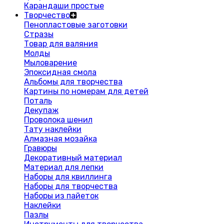
Карандаши простые
Творчество
Пенопластовые заготовки
Стразы
Товар для валяния
Молды
Мыловарение
Эпоксидная смола
Альбомы для творчества
Картины по номерам для детей
Поталь
Декупаж
Проволока шенил
Тату наклейки
Алмазная мозайка
Гравюры
Декоративный материал
Материал для лепки
Наборы для квиллинга
Наборы для творчества
Наборы из пайеток
Наклейки
Пазлы