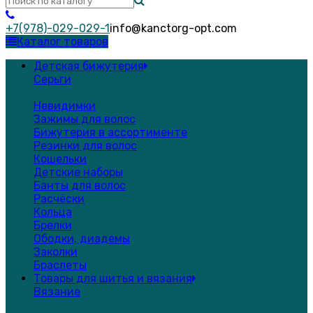
+7(978)-029-029-1
info@kanctorg-opt.com
Каталог товаров
Детская бижутерия
Серьги
Невидимки
Зажимы для волос
Бижутерия в ассортименте
Резинки для волос
Кошельки
Детские наборы
Банты для волос
Расчёски
Кольца
Брелки
Ободки, диадемы
Заколки
Браслеты
Товары для шитья и вязания
Вязание