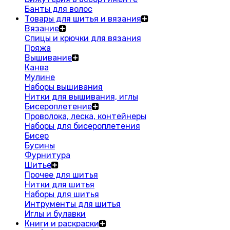
Банты для волос
Товары для шитья и вязания
Вязание
Спицы и крючки для вязания
Пряжа
Вышивание
Канва
Мулине
Наборы вышивания
Нитки для вышивания, иглы
Бисероплетение
Проволока, леска, контейнеры
Наборы для бисероплетения
Бисер
Бусины
Фурнитура
Шитье
Прочее для шитья
Нитки для шитья
Наборы для шитья
Интрументы для шитья
Иглы и булавки
Книги и раскраски