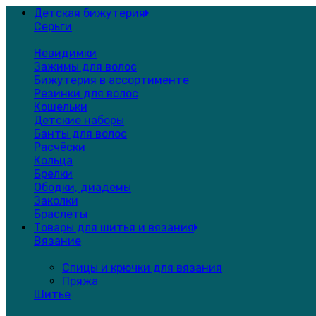
Детская бижутерия
Серьги
Невидимки
Зажимы для волос
Бижутерия в ассортименте
Резинки для волос
Кошельки
Детские наборы
Банты для волос
Расчёски
Кольца
Брелки
Ободки, диадемы
Заколки
Браслеты
Товары для шитья и вязания
Вязание
Спицы и крючки для вязания
Пряжа
Шитье