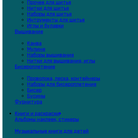
Прочее для шитья
Нитки для шитья
Наборы для шитья
Интрументы для шитья
Иглы и булавки
Вышивание
Канва
Мулине
Наборы вышивания
Нитки для вышивания, иглы
Бисероплетение
Проволока, леска, контейнеры
Наборы для бисероплетения
Бисер
Бусины
Фурнитура
Книги и раскраски
Альбомы наклеек, стикеры
Музыкальные книги для детей