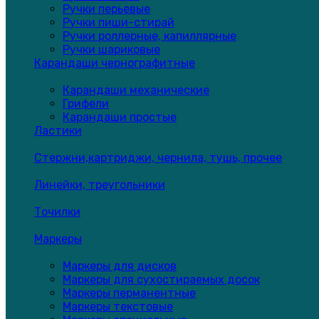
Ручки перьевые
Ручки пиши-стирай
Ручки роллерные, капиллярные
Ручки шариковые
Карандаши чернографитные
Карандаши механические
Грифели
Карандаши простые
Ластики
Стержни,картриджи, чернила, тушь, прочее
Линейки, треугольники
Точилки
Маркеры
Маркеры для дисков
Маркеры для сухостираемых досок
Маркеры перманентные
Маркеры текстовые