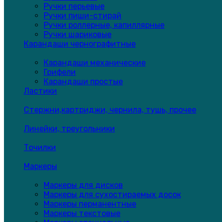
Ручки перьевые
Ручки пиши-стирай
Ручки роллерные, капиллярные
Ручки шариковые
Карандаши чернографитные
Карандаши механические
Грифели
Карандаши простые
Ластики
Стержни,картриджи, чернила, тушь, прочее
Линейки, треугольники
Точилки
Маркеры
Маркеры для дисков
Маркеры для сухостираемых досок
Маркеры перманентные
Маркеры текстовые