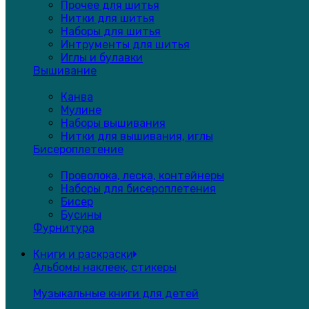
Прочее для шитья
Нитки для шитья
Наборы для шитья
Интрументы для шитья
Иглы и булавки
Вышивание
Канва
Мулине
Наборы вышивания
Нитки для вышивания, иглы
Бисероплетение
Проволока, леска, контейнеры
Наборы для бисероплетения
Бисер
Бусины
Фурнитура
Книги и раскраски
Альбомы наклеек, стикеры
Музыкальные книги для детей