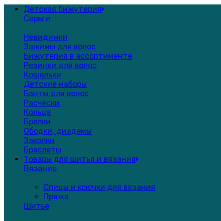
Детская бижутерия
Серьги
Невидимки
Зажимы для волос
Бижутерия в ассортименте
Резинки для волос
Кошельки
Детские наборы
Банты для волос
Расчёски
Кольца
Брелки
Ободки, диадемы
Заколки
Браслеты
Товары для шитья и вязания
Вязание
Спицы и крючки для вязания
Пряжа
Шитье