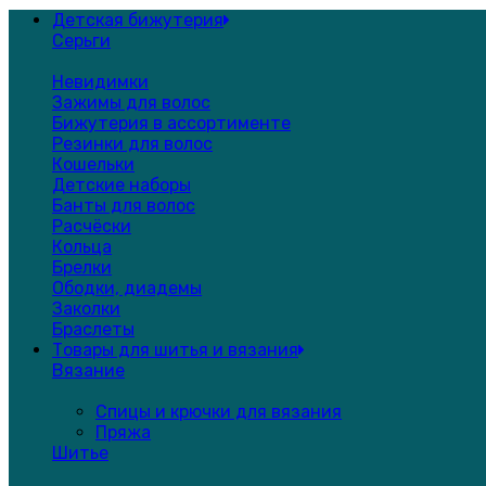
Детская бижутерия
Серьги
Невидимки
Зажимы для волос
Бижутерия в ассортименте
Резинки для волос
Кошельки
Детские наборы
Банты для волос
Расчёски
Кольца
Брелки
Ободки, диадемы
Заколки
Браслеты
Товары для шитья и вязания
Вязание
Спицы и крючки для вязания
Пряжа
Шитье