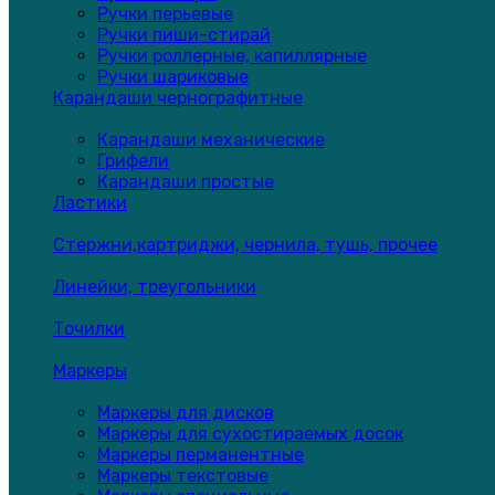
Ручки перьевые
Ручки пиши-стирай
Ручки роллерные, капиллярные
Ручки шариковые
Карандаши чернографитные
Карандаши механические
Грифели
Карандаши простые
Ластики
Стержни,картриджи, чернила, тушь, прочее
Линейки, треугольники
Точилки
Маркеры
Маркеры для дисков
Маркеры для сухостираемых досок
Маркеры перманентные
Маркеры текстовые