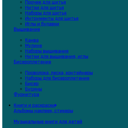
Прочее для шитья
Нитки для шитья
Наборы для шитья
Интрументы для шитья
Иглы и булавки
Вышивание
Канва
Мулине
Наборы вышивания
Нитки для вышивания, иглы
Бисероплетение
Проволока, леска, контейнеры
Наборы для бисероплетения
Бисер
Бусины
Фурнитура
Книги и раскраски
Альбомы наклеек, стикеры
Музыкальные книги для детей