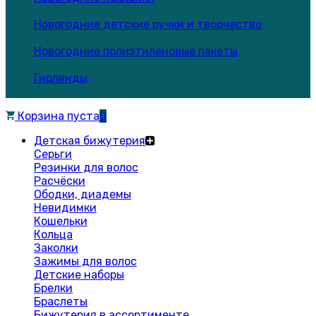
Новогодние детские ручки и творчество
Новогодние полиэтиленовые пакеты
Гирлянды
Корзина пуста
0
Детская бижутерия
Серьги
Резинки для волос
Расчёски
Ободки, диадемы
Невидимки
Кошельки
Кольца
Заколки
Зажимы для волос
Детские наборы
Брелки
Браслеты
Бижутерия в ассортименте