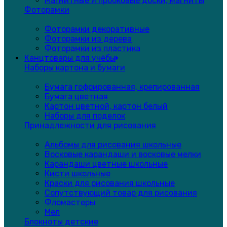
Магнитные и пробковые доски, магниты
Фоторамки
Фоторамки декоративные
Фоторамки из дерева
Фоторамки из пластика
Канцтовары для учёбы
Наборы картона и бумаги
Бумага гофрированная, крепированная
Бумага цветная
Картон цветной, картон белый
Наборы для поделок
Принадлежности для рисования
Альбомы для рисования школьные
Восковые карандаши и восковые мелки
Карандаши цветные школьные
Кисти школьные
Краски для рисования школьные
Сопутствующий товар для рисования
Фломастеры
Мел
Блокноты детские