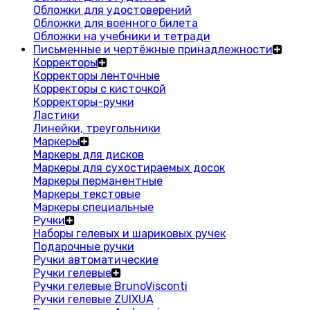
Обложки для удостоверений
Обложки для военного билета
Обложки на учебники и тетради
Письменные и чертёжные принадлежности
Корректоры
Корректоры ленточные
Корректоры с кисточкой
Корректоры-ручки
Ластики
Линейки, треугольники
Маркеры
Маркеры для дисков
Маркеры для сухостираемых досок
Маркеры перманентные
Маркеры текстовые
Маркеры специальные
Ручки
Наборы гелевых и шариковых ручек
Подарочные ручки
Ручки автоматические
Ручки гелевые
Ручки гелевые BrunoVisconti
Ручки гелевые ZUIXUA