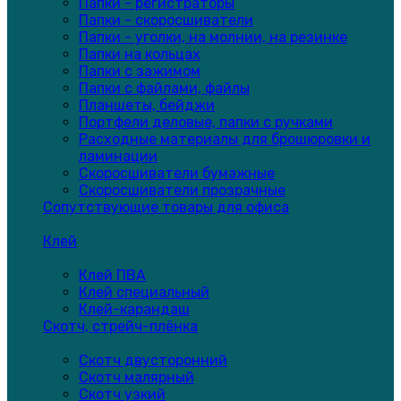
Папки - регистраторы
Папки - скоросшиватели
Папки - уголки, на молнии, на резинке
Папки на кольцах
Папки с зажимом
Папки с файлами, файлы
Планшеты, бейджи
Портфели деловые, папки с ручками
Расходные материалы для брошюровки и
ламинации
Скоросшиватели бумажные
Скоросшиватели прозрачные
Сопутствующие товары для офиса
Клей
Клей ПВА
Клей специальный
Клей-карандаш
Скотч, стрейч-плёнка
Скотч двусторонний
Скотч малярный
Скотч узкий