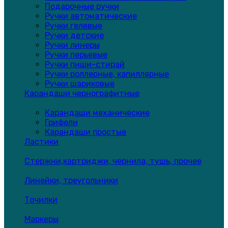
Подарочные ручки
Ручки автоматические
Ручки гелевые
Ручки детские
Ручки линеры
Ручки перьевые
Ручки пиши-стирай
Ручки роллерные, капиллярные
Ручки шариковые
Карандаши чернографитные
Карандаши механические
Грифели
Карандаши простые
Ластики
Стержни,картриджи, чернила, тушь, прочее
Линейки, треугольники
Точилки
Маркеры