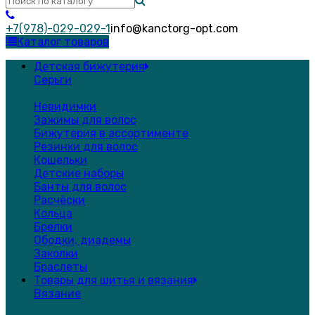
+7(978)-029-029-1
info@kanctorg-opt.com
Каталог товаров
Детская бижутерия
Серьги
Невидимки
Зажимы для волос
Бижутерия в ассортименте
Резинки для волос
Кошельки
Детские наборы
Банты для волос
Расчёски
Кольца
Брелки
Ободки, диадемы
Заколки
Браслеты
Товары для шитья и вязания
Вязание