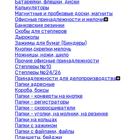
Батарейки, флешки, диски
Калькуляторы
Магнитные и пробковые доски, магниты
Офисные принадлежности и мелочи
Банковские резинки
Скобы для степлеров
Дыроколы
Зажимы для бумаг (Биндеры)
Кнопки,скрепки,мелочь
Ножницы, ножи, шило
Прочие офисные принадлежности
Степлеры №10
Степлеры №24/26
Принадлежности для делопроизводства
Папки адресные
Короба, боксы
Папки - конверты на кнопке
Папки - регистраторы
Папки - скоросшиватели
Папки - уголки, на молнии, на резинке
Папки на кольцах
Папки с зажимом
Папки с файлами, файлы
Планшеты, бейджи