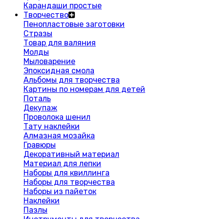
Карандаши простые
Творчество
Пенопластовые заготовки
Стразы
Товар для валяния
Молды
Мыловарение
Эпоксидная смола
Альбомы для творчества
Картины по номерам для детей
Поталь
Декупаж
Проволока шенил
Тату наклейки
Алмазная мозайка
Гравюры
Декоративный материал
Материал для лепки
Наборы для квиллинга
Наборы для творчества
Наборы из пайеток
Наклейки
Пазлы