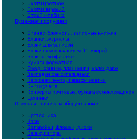
Скотч цветной
Скотч широкий
Стрейч-плёнка
Бумажная продукция
Бизнес-блокноты, записные книжки
Бланки, журналы
Блоки для записей
Блоки самоклеящиеся (Стикеры)
Блокноты офисные
Бумага форматная
Ежедневники, планнинги, календари
Закладки самоклеящиеся
Кассовая лента, термоэтикетки
Книги учета
Конверты почтовые, бумага самоклеящаяся
Ценники
Офисная техника и оборудование
Оргтехника
Часы
Батарейки, флешки, диски
Калькуляторы