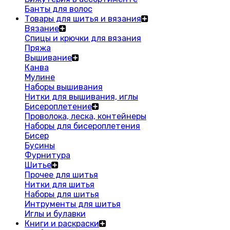
Банты для волос
Товары для шитья и вязания
Вязание
Спицы и крючки для вязания
Пряжа
Вышивание
Канва
Мулине
Наборы вышивания
Нитки для вышивания, иглы
Бисероплетение
Проволока, леска, контейнеры
Наборы для бисероплетения
Бисер
Бусины
Фурнитура
Шитье
Прочее для шитья
Нитки для шитья
Наборы для шитья
Интрументы для шитья
Иглы и булавки
Книги и раскраски