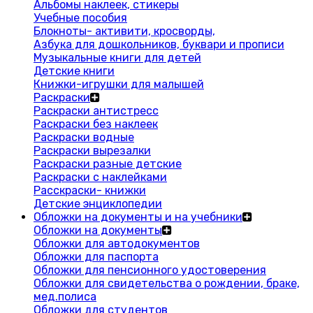
Альбомы наклеек, стикеры
Учебные пособия
Блокноты- активити, кросворды,
Азбука для дошкольников, буквари и прописи
Музыкальные книги для детей
Детские книги
Книжки-игрушки для малышей
Раскраски
Раскраски антистресс
Раскраски без наклеек
Раскраски водные
Раскраски вырезалки
Раскраски разные детские
Раскраски с наклейками
Расскраски- книжки
Детские энциклопедии
Обложки на документы и на учебники
Обложки на документы
Обложки для автодокументов
Обложки для паспорта
Обложки для пенсионного удостоверения
Обложки для свидетельства о рождении, браке,
мед.полиса
Обложки для студентов