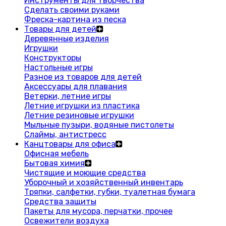
Инструменты для творчества
Сделать своими руками
Фреска-картина из песка
Товары для детей
Деревянные изделия
Игрушки
Конструкторы
Настольные игры
Разное из товаров для детей
Аксессуары для плавания
Ветерки, летние игры
Летние игрушки из пластика
Летние резиновые игрушки
Мыльные пузыри, водяные пистолеты
Слаймы, антистресс
Канцтовары для офиса
Офисная мебель
Бытовая химия
Чистящие и моющие средства
Уборочный и хозяйственный инвентарь
Тряпки, салфетки, губки, туалетная бумага
Средства защиты
Пакеты для мусора, перчатки, прочее
Освежители воздуха