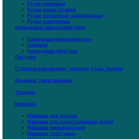
Ручки перьевые
Ручки пиши-стирай
Ручки роллерные, капиллярные
Ручки шариковые
Карандаши чернографитные
Карандаши механические
Грифели
Карандаши простые
Ластики
Стержни,картриджи, чернила, тушь, прочее
Линейки, треугольники
Точилки
Маркеры
Маркеры для дисков
Маркеры для сухостираемых досок
Маркеры перманентные
Маркеры текстовые