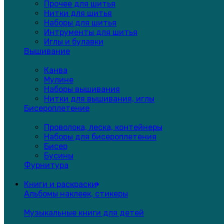
Прочее для шитья
Нитки для шитья
Наборы для шитья
Интрументы для шитья
Иглы и булавки
Вышивание
Канва
Мулине
Наборы вышивания
Нитки для вышивания, иглы
Бисероплетение
Проволока, леска, контейнеры
Наборы для бисероплетения
Бисер
Бусины
Фурнитура
Книги и раскраски
Альбомы наклеек, стикеры
Музыкальные книги для детей