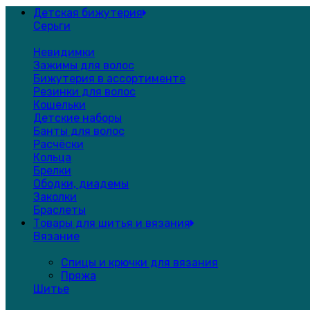
Детская бижутерия
Серьги
Невидимки
Зажимы для волос
Бижутерия в ассортименте
Резинки для волос
Кошельки
Детские наборы
Банты для волос
Расчёски
Кольца
Брелки
Ободки, диадемы
Заколки
Браслеты
Товары для шитья и вязания
Вязание
Спицы и крючки для вязания
Пряжа
Шитье