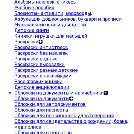
Альбомы наклеек, стикеры
Учебные пособия
Блокноты- активити, кросворды,
Азбука для дошкольников, буквари и прописи
Музыкальные книги для детей
Детские книги
Книжки-игрушки для малышей
Раскраски
Раскраски антистресс
Раскраски без наклеек
Раскраски водные
Раскраски вырезалки
Раскраски разные детские
Раскраски с наклейками
Расскраски- книжки
Детские энциклопедии
Обложки на документы и на учебники
Обложки на документы
Обложки для автодокументов
Обложки для паспорта
Обложки для пенсионного удостоверения
Обложки для свидетельства о рождении, браке,
мед.полиса
Обложки для студентов