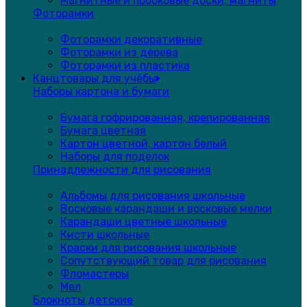
Магнитные и пробковые доски, магниты
Фоторамки
Фоторамки декоративные
Фоторамки из дерева
Фоторамки из пластика
Канцтовары для учёбы
Наборы картона и бумаги
Бумага гофрированная, крепированная
Бумага цветная
Картон цветной, картон белый
Наборы для поделок
Принадлежности для рисования
Альбомы для рисования школьные
Восковые карандаши и восковые мелки
Карандаши цветные школьные
Кисти школьные
Краски для рисования школьные
Сопутствующий товар для рисования
Фломастеры
Мел
Блокноты детские