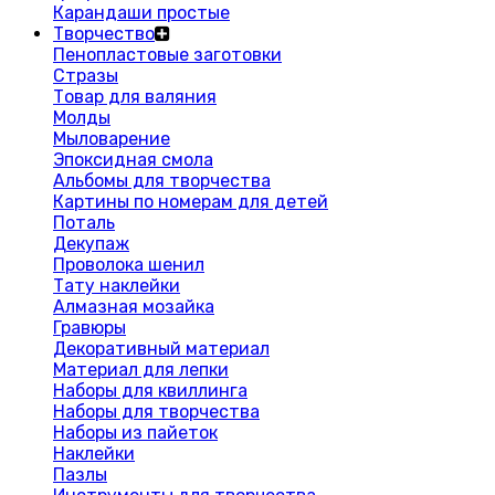
Карандаши простые
Творчество
Пенопластовые заготовки
Стразы
Товар для валяния
Молды
Мыловарение
Эпоксидная смола
Альбомы для творчества
Картины по номерам для детей
Поталь
Декупаж
Проволока шенил
Тату наклейки
Алмазная мозайка
Гравюры
Декоративный материал
Материал для лепки
Наборы для квиллинга
Наборы для творчества
Наборы из пайеток
Наклейки
Пазлы