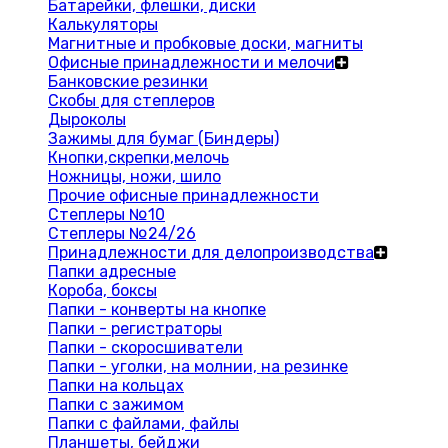
Батарейки, флешки, диски
Калькуляторы
Магнитные и пробковые доски, магниты
Офисные принадлежности и мелочи
Банковские резинки
Скобы для степлеров
Дыроколы
Зажимы для бумаг (Биндеры)
Кнопки,скрепки,мелочь
Ножницы, ножи, шило
Прочие офисные принадлежности
Степлеры №10
Степлеры №24/26
Принадлежности для делопроизводства
Папки адресные
Короба, боксы
Папки - конверты на кнопке
Папки - регистраторы
Папки - скоросшиватели
Папки - уголки, на молнии, на резинке
Папки на кольцах
Папки с зажимом
Папки с файлами, файлы
Планшеты, бейджи