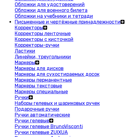
Обложки для удостоверений
Обложки для военного билета
Обложки на учебники и тетради
Письменные и чертёжные принадлежности
Корректоры
Корректоры ленточные
Корректоры с кисточкой
Корректоры-ручки
Ластики
Линейки, треугольники
Маркеры
Маркеры для дисков
Маркеры для сухостираемых досок
Маркеры перманентные
Маркеры текстовые
Маркеры специальные
Ручки
Наборы гелевых и шариковых ручек
Подарочные ручки
Ручки автоматические
Ручки гелевые
Ручки гелевые BrunoVisconti
Ручки гелевые ZUIXUA