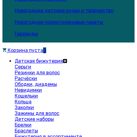
Новогодние детские ручки и творчество
Новогодние полиэтиленовые пакеты
Гирлянды
Корзина пуста
0
Детская бижутерия
Серьги
Резинки для волос
Расчёски
Ободки, диадемы
Невидимки
Кошельки
Кольца
Заколки
Зажимы для волос
Детские наборы
Брелки
Браслеты
Бижутерия в ассортименте