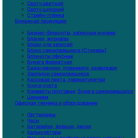
Скотч цветной
Скотч широкий
Стрейч-плёнка
Бумажная продукция
Бизнес-блокноты, записные книжки
Бланки, журналы
Блоки для записей
Блоки самоклеящиеся (Стикеры)
Блокноты офисные
Бумага форматная
Ежедневники, планнинги, календари
Закладки самоклеящиеся
Кассовая лента, термоэтикетки
Книги учета
Конверты почтовые, бумага самоклеящаяся
Ценники
Офисная техника и оборудование
Оргтехника
Часы
Батарейки, флешки, диски
Калькуляторы