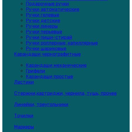
Подарочные ручки
Ручки автоматические
Ручки гелевые
Ручки детские
Ручки линеры
Ручки перьевые
Ручки пиши-стирай
Ручки роллерные, капиллярные
Ручки шариковые
Карандаши чернографитные
Карандаши механические
Грифели
Карандаши простые
Ластики
Стержни,картриджи, чернила, тушь, прочее
Линейки, треугольники
Точилки
Маркеры