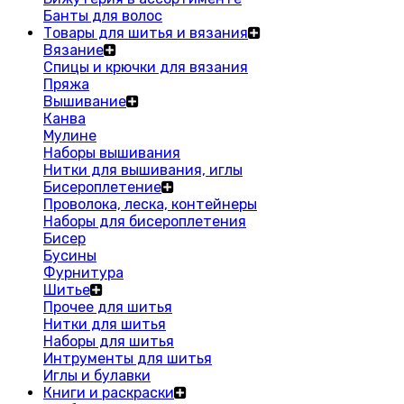
Банты для волос
Товары для шитья и вязания
Вязание
Спицы и крючки для вязания
Пряжа
Вышивание
Канва
Мулине
Наборы вышивания
Нитки для вышивания, иглы
Бисероплетение
Проволока, леска, контейнеры
Наборы для бисероплетения
Бисер
Бусины
Фурнитура
Шитье
Прочее для шитья
Нитки для шитья
Наборы для шитья
Интрументы для шитья
Иглы и булавки
Книги и раскраски