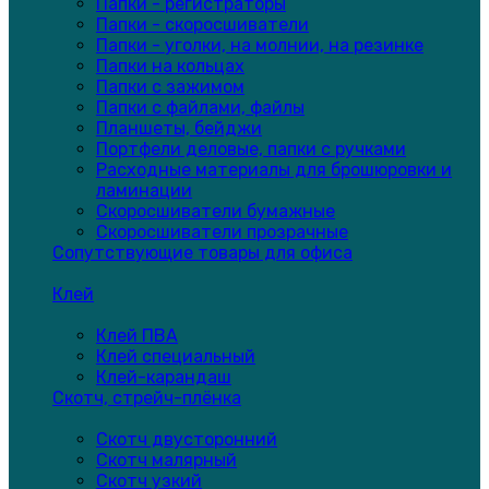
Папки - регистраторы
Папки - скоросшиватели
Папки - уголки, на молнии, на резинке
Папки на кольцах
Папки с зажимом
Папки с файлами, файлы
Планшеты, бейджи
Портфели деловые, папки с ручками
Расходные материалы для брошюровки и
ламинации
Скоросшиватели бумажные
Скоросшиватели прозрачные
Сопутствующие товары для офиса
Клей
Клей ПВА
Клей специальный
Клей-карандаш
Скотч, стрейч-плёнка
Скотч двусторонний
Скотч малярный
Скотч узкий