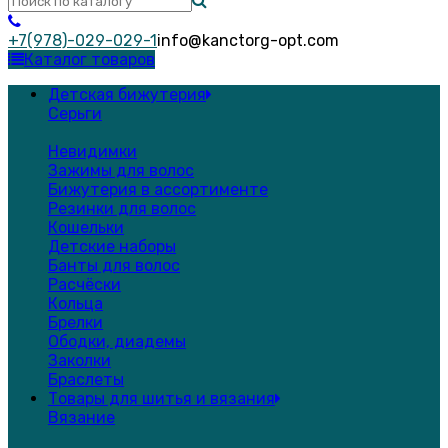
+7(978)-029-029-1
info@kanctorg-opt.com
Каталог товаров
Детская бижутерия
Серьги
Невидимки
Зажимы для волос
Бижутерия в ассортименте
Резинки для волос
Кошельки
Детские наборы
Банты для волос
Расчёски
Кольца
Брелки
Ободки, диадемы
Заколки
Браслеты
Товары для шитья и вязания
Вязание