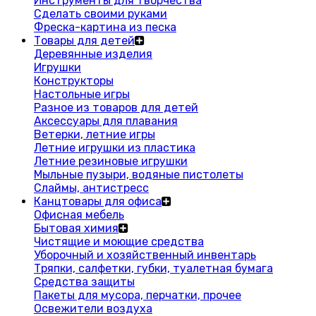
Инструменты для творчества
Сделать своими руками
Фреска-картина из песка
Товары для детей
Деревянные изделия
Игрушки
Конструкторы
Настольные игры
Разное из товаров для детей
Аксессуары для плавания
Ветерки, летние игры
Летние игрушки из пластика
Летние резиновые игрушки
Мыльные пузыри, водяные пистолеты
Слаймы, антистресс
Канцтовары для офиса
Офисная мебель
Бытовая химия
Чистящие и моющие средства
Уборочный и хозяйственный инвентарь
Тряпки, салфетки, губки, туалетная бумага
Средства защиты
Пакеты для мусора, перчатки, прочее
Освежители воздуха