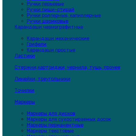
Ручки перьевые
Ручки пиши-стирай
Ручки роллерные, капиллярные
Ручки шариковые
Карандаши чернографитные
Карандаши механические
Грифели
Карандаши простые
Ластики
Стержни,картриджи, чернила, тушь, прочее
Линейки, треугольники
Точилки
Маркеры
Маркеры для дисков
Маркеры для сухостираемых досок
Маркеры перманентные
Маркеры текстовые