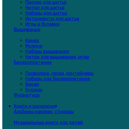
Прочее для шитья
Нитки для шитья
Наборы для шитья
Интрументы для шитья
Иглы и булавки
Вышивание
Канва
Мулине
Наборы вышивания
Нитки для вышивания, иглы
Бисероплетение
Проволока, леска, контейнеры
Наборы для бисероплетения
Бисер
Бусины
Фурнитура
Книги и раскраски
Альбомы наклеек, стикеры
Музыкальные книги для детей