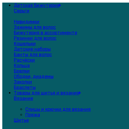
Детская бижутерия
Серьги
Невидимки
Зажимы для волос
Бижутерия в ассортименте
Резинки для волос
Кошельки
Детские наборы
Банты для волос
Расчёски
Кольца
Брелки
Ободки, диадемы
Заколки
Браслеты
Товары для шитья и вязания
Вязание
Спицы и крючки для вязания
Пряжа
Шитье