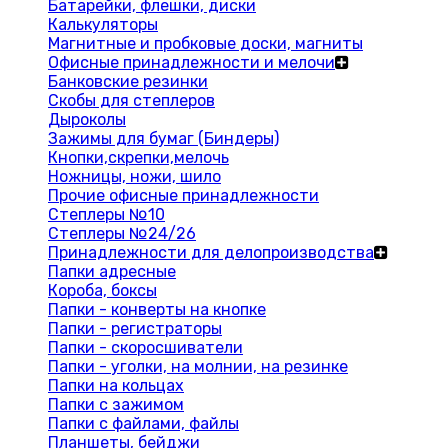
Батарейки, флешки, диски
Калькуляторы
Магнитные и пробковые доски, магниты
Офисные принадлежности и мелочи
Банковские резинки
Скобы для степлеров
Дыроколы
Зажимы для бумаг (Биндеры)
Кнопки,скрепки,мелочь
Ножницы, ножи, шило
Прочие офисные принадлежности
Степлеры №10
Степлеры №24/26
Принадлежности для делопроизводства
Папки адресные
Короба, боксы
Папки - конверты на кнопке
Папки - регистраторы
Папки - скоросшиватели
Папки - уголки, на молнии, на резинке
Папки на кольцах
Папки с зажимом
Папки с файлами, файлы
Планшеты, бейджи