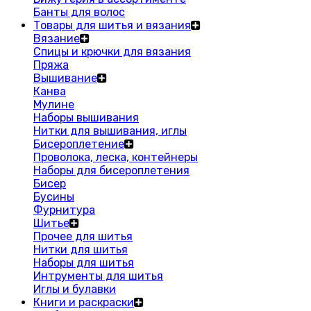
Банты для волос
Товары для шитья и вязания
Вязание
Спицы и крючки для вязания
Пряжа
Вышивание
Канва
Мулине
Наборы вышивания
Нитки для вышивания, иглы
Бисероплетение
Проволока, леска, контейнеры
Наборы для бисероплетения
Бисер
Бусины
Фурнитура
Шитье
Прочее для шитья
Нитки для шитья
Наборы для шитья
Интрументы для шитья
Иглы и булавки
Книги и раскраски