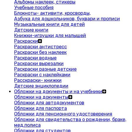
Альбомы наклеек, стикеры
Учебные пособия
Блокноты- активити, кросворды,
Азбука для дошкольников, буквари и прописи
Музыкальные книги для детей
Детские книги
Книжки-игрушки для малышей
Раскраски
Раскраски антистресс
Раскраски без наклеек
Раскраски водные
Раскраски вырезалки
Раскраски разные детские
Раскраски с наклейками
Расскраски- книжки
Детские энциклопедии
Обложки на документы и на учебники
Обложки на документы
Обложки для автодокументов
Обложки для паспорта
Обложки для пенсионного удостоверения
Обложки для свидетельства о рождении, браке,
мед.полиса
Обложки для студентов