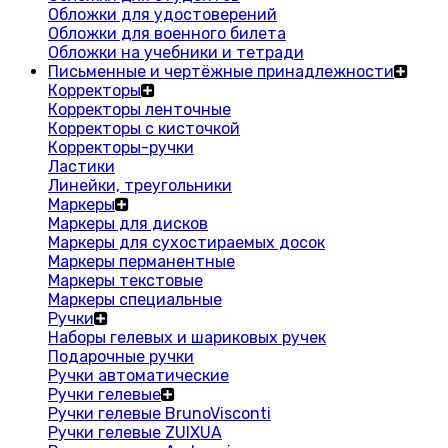
Обложки для удостоверений
Обложки для военного билета
Обложки на учебники и тетради
Письменные и чертёжные принадлежности
Корректоры
Корректоры ленточные
Корректоры с кисточкой
Корректоры-ручки
Ластики
Линейки, треугольники
Маркеры
Маркеры для дисков
Маркеры для сухостираемых досок
Маркеры перманентные
Маркеры текстовые
Маркеры специальные
Ручки
Наборы гелевых и шариковых ручек
Подарочные ручки
Ручки автоматические
Ручки гелевые
Ручки гелевые BrunoVisconti
Ручки гелевые ZUIXUA