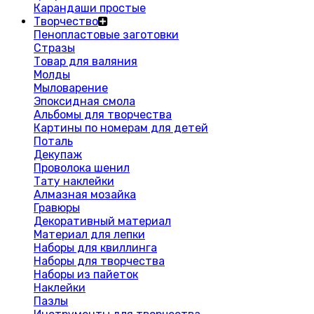
Карандаши простые
Творчество
Пенопластовые заготовки
Стразы
Товар для валяния
Молды
Мыловарение
Эпоксидная смола
Альбомы для творчества
Картины по номерам для детей
Поталь
Декупаж
Проволока шенил
Тату наклейки
Алмазная мозайка
Гравюры
Декоративный материал
Материал для лепки
Наборы для квиллинга
Наборы для творчества
Наборы из пайеток
Наклейки
Пазлы