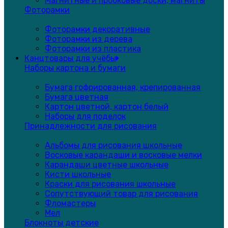
Магнитные и пробковые доски, магниты
Фоторамки
Фоторамки декоративные
Фоторамки из дерева
Фоторамки из пластика
Канцтовары для учёбы
Наборы картона и бумаги
Бумага гофрированная, крепированная
Бумага цветная
Картон цветной, картон белый
Наборы для поделок
Принадлежности для рисования
Альбомы для рисования школьные
Восковые карандаши и восковые мелки
Карандаши цветные школьные
Кисти школьные
Краски для рисования школьные
Сопутствующий товар для рисования
Фломастеры
Мел
Блокноты детские