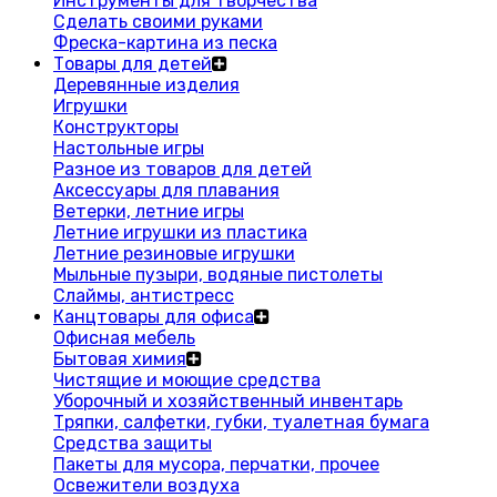
Инструменты для творчества
Сделать своими руками
Фреска-картина из песка
Товары для детей
Деревянные изделия
Игрушки
Конструкторы
Настольные игры
Разное из товаров для детей
Аксессуары для плавания
Ветерки, летние игры
Летние игрушки из пластика
Летние резиновые игрушки
Мыльные пузыри, водяные пистолеты
Слаймы, антистресс
Канцтовары для офиса
Офисная мебель
Бытовая химия
Чистящие и моющие средства
Уборочный и хозяйственный инвентарь
Тряпки, салфетки, губки, туалетная бумага
Средства защиты
Пакеты для мусора, перчатки, прочее
Освежители воздуха