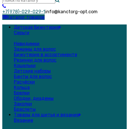
+7(978)-029-029-1
info@kanctorg-opt.com
Каталог товаров
Детская бижутерия
Серьги
Невидимки
Зажимы для волос
Бижутерия в ассортименте
Резинки для волос
Кошельки
Детские наборы
Банты для волос
Расчёски
Кольца
Брелки
Ободки, диадемы
Заколки
Браслеты
Товары для шитья и вязания
Вязание