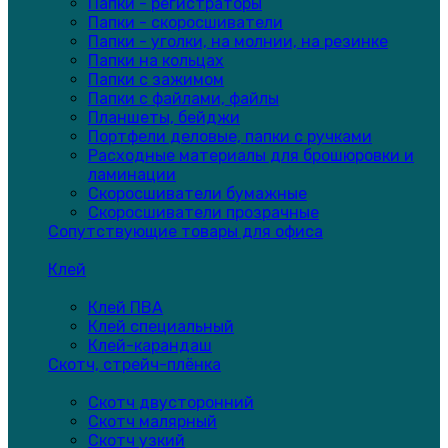
Папки - регистраторы
Папки - скоросшиватели
Папки - уголки, на молнии, на резинке
Папки на кольцах
Папки с зажимом
Папки с файлами, файлы
Планшеты, бейджи
Портфели деловые, папки с ручками
Расходные материалы для брошюровки и
ламинации
Скоросшиватели бумажные
Скоросшиватели прозрачные
Сопутствующие товары для офиса
Клей
Клей ПВА
Клей специальный
Клей-карандаш
Скотч, стрейч-плёнка
Скотч двусторонний
Скотч малярный
Скотч узкий