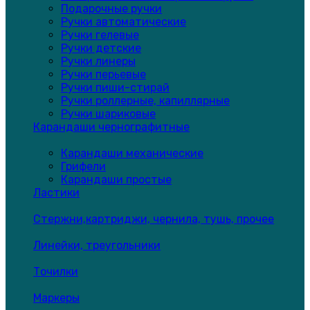
Подарочные ручки
Ручки автоматические
Ручки гелевые
Ручки детские
Ручки линеры
Ручки перьевые
Ручки пиши-стирай
Ручки роллерные, капиллярные
Ручки шариковые
Карандаши чернографитные
Карандаши механические
Грифели
Карандаши простые
Ластики
Стержни,картриджи, чернила, тушь, прочее
Линейки, треугольники
Точилки
Маркеры