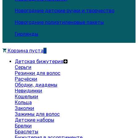
Новогодние детские ручки и творчество
Новогодние полиэтиленовые пакеты
Гирлянды
Корзина пуста
0
Детская бижутерия
Серьги
Резинки для волос
Расчёски
Ободки, диадемы
Невидимки
Кошельки
Кольца
Заколки
Зажимы для волос
Детские наборы
Брелки
Браслеты
Бижутерия в ассортименте