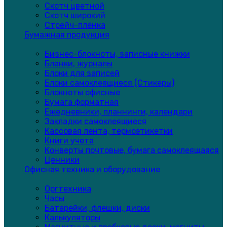
Скотч цветной
Скотч широкий
Стрейч-плёнка
Бумажная продукция
Бизнес-блокноты, записные книжки
Бланки, журналы
Блоки для записей
Блоки самоклеящиеся (Стикеры)
Блокноты офисные
Бумага форматная
Ежедневники, планнинги, календари
Закладки самоклеящиеся
Кассовая лента, термоэтикетки
Книги учета
Конверты почтовые, бумага самоклеящаяся
Ценники
Офисная техника и оборудование
Оргтехника
Часы
Батарейки, флешки, диски
Калькуляторы