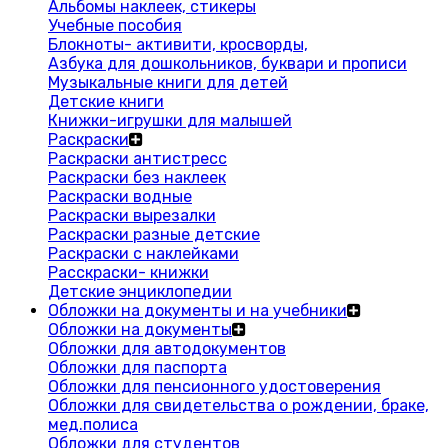
Альбомы наклеек, стикеры
Учебные пособия
Блокноты- активити, кросворды,
Азбука для дошкольников, буквари и прописи
Музыкальные книги для детей
Детские книги
Книжки-игрушки для малышей
Раскраски
Раскраски антистресс
Раскраски без наклеек
Раскраски водные
Раскраски вырезалки
Раскраски разные детские
Раскраски с наклейками
Расскраски- книжки
Детские энциклопедии
Обложки на документы и на учебники
Обложки на документы
Обложки для автодокументов
Обложки для паспорта
Обложки для пенсионного удостоверения
Обложки для свидетельства о рождении, браке,
мед.полиса
Обложки для студентов