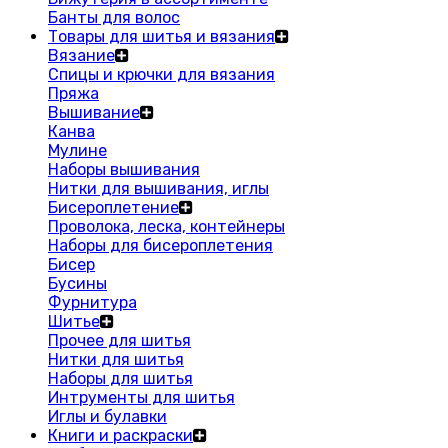
Банты для волос
Товары для шитья и вязания
Вязание
Спицы и крючки для вязания
Пряжа
Вышивание
Канва
Мулине
Наборы вышивания
Нитки для вышивания, иглы
Бисероплетение
Проволока, леска, контейнеры
Наборы для бисероплетения
Бисер
Бусины
Фурнитура
Шитье
Прочее для шитья
Нитки для шитья
Наборы для шитья
Интрументы для шитья
Иглы и булавки
Книги и раскраски