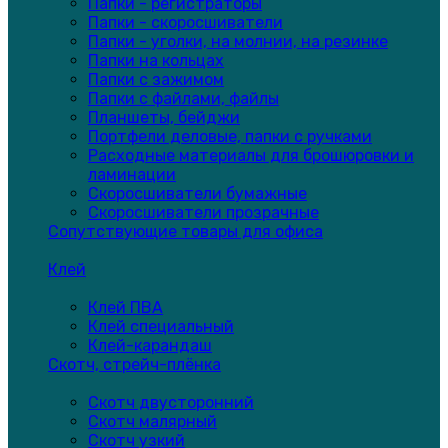
Папки - регистраторы
Папки - скоросшиватели
Папки - уголки, на молнии, на резинке
Папки на кольцах
Папки с зажимом
Папки с файлами, файлы
Планшеты, бейджи
Портфели деловые, папки с ручками
Расходные материалы для брошюровки и
ламинации
Скоросшиватели бумажные
Скоросшиватели прозрачные
Сопутствующие товары для офиса
Клей
Клей ПВА
Клей специальный
Клей-карандаш
Скотч, стрейч-плёнка
Скотч двусторонний
Скотч малярный
Скотч узкий