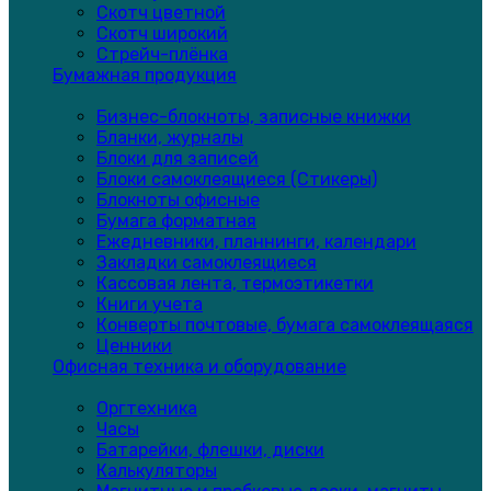
Скотч цветной
Скотч широкий
Стрейч-плёнка
Бумажная продукция
Бизнес-блокноты, записные книжки
Бланки, журналы
Блоки для записей
Блоки самоклеящиеся (Стикеры)
Блокноты офисные
Бумага форматная
Ежедневники, планнинги, календари
Закладки самоклеящиеся
Кассовая лента, термоэтикетки
Книги учета
Конверты почтовые, бумага самоклеящаяся
Ценники
Офисная техника и оборудование
Оргтехника
Часы
Батарейки, флешки, диски
Калькуляторы