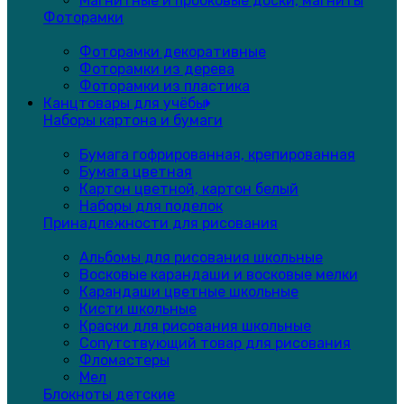
Магнитные и пробковые доски, магниты
Фоторамки
Фоторамки декоративные
Фоторамки из дерева
Фоторамки из пластика
Канцтовары для учёбы
Наборы картона и бумаги
Бумага гофрированная, крепированная
Бумага цветная
Картон цветной, картон белый
Наборы для поделок
Принадлежности для рисования
Альбомы для рисования школьные
Восковые карандаши и восковые мелки
Карандаши цветные школьные
Кисти школьные
Краски для рисования школьные
Сопутствующий товар для рисования
Фломастеры
Мел
Блокноты детские