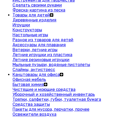
Инструменты для творчества
Сделать своими руками
Фреска-картина из песка
Товары для детей
Деревянные изделия
Игрушки
Конструкторы
Настольные игры
Разное из товаров для детей
Аксессуары для плавания
Ветерки, летние игры
Летние игрушки из пластика
Летние резиновые игрушки
Мыльные пузыри, водяные пистолеты
Слаймы, антистресс
Канцтовары для офиса
Офисная мебель
Бытовая химия
Чистящие и моющие средства
Уборочный и хозяйственный инвентарь
Тряпки, салфетки, губки, туалетная бумага
Средства защиты
Пакеты для мусора, перчатки, прочее
Освежители воздуха