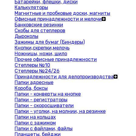
Батарейки, флешки, диски
Калькуляторы
Магнитные и пробковые доски, магниты
Офисные принадлежности и мелочи
Банковские резинки
Скобы для степлеров
Дыроколы
Зажимы для бумаг (Биндеры)
Кнопки,скрепки,мелочь
Ножницы, ножи, шило
Прочие офисные принадлежности
Степлеры №10
Степлеры №24/26
Принадлежности для делопроизводства
Папки адресные
Короба, боксы
Папки - конверты на кнопке
Папки - регистраторы
Папки - скоросшиватели
Папки - уголки, на молнии, на резинке
Папки на кольцах
Папки с зажимом
Папки с файлами, файлы
Планшеты, бейджи