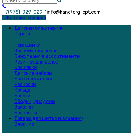
+7(978)-029-029-1
info@kanctorg-opt.com
Каталог товаров
Детская бижутерия
Серьги
Невидимки
Зажимы для волос
Бижутерия в ассортименте
Резинки для волос
Кошельки
Детские наборы
Банты для волос
Расчёски
Кольца
Брелки
Ободки, диадемы
Заколки
Браслеты
Товары для шитья и вязания
Вязание