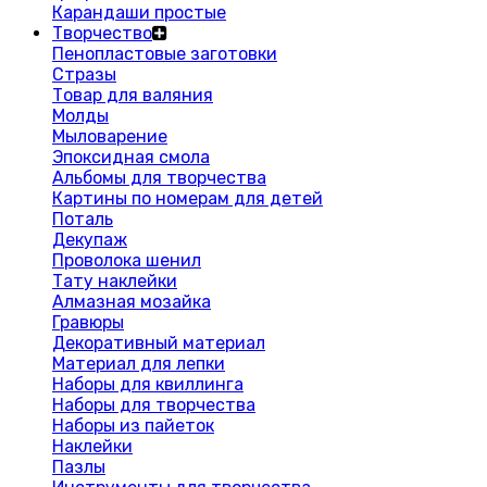
Карандаши простые
Творчество
Пенопластовые заготовки
Стразы
Товар для валяния
Молды
Мыловарение
Эпоксидная смола
Альбомы для творчества
Картины по номерам для детей
Поталь
Декупаж
Проволока шенил
Тату наклейки
Алмазная мозайка
Гравюры
Декоративный материал
Материал для лепки
Наборы для квиллинга
Наборы для творчества
Наборы из пайеток
Наклейки
Пазлы