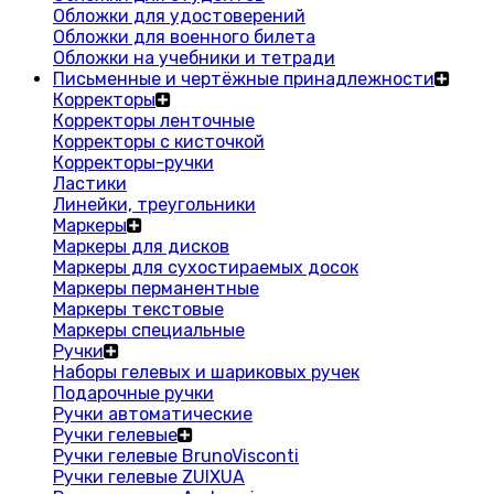
Обложки для удостоверений
Обложки для военного билета
Обложки на учебники и тетради
Письменные и чертёжные принадлежности
Корректоры
Корректоры ленточные
Корректоры с кисточкой
Корректоры-ручки
Ластики
Линейки, треугольники
Маркеры
Маркеры для дисков
Маркеры для сухостираемых досок
Маркеры перманентные
Маркеры текстовые
Маркеры специальные
Ручки
Наборы гелевых и шариковых ручек
Подарочные ручки
Ручки автоматические
Ручки гелевые
Ручки гелевые BrunoVisconti
Ручки гелевые ZUIXUA