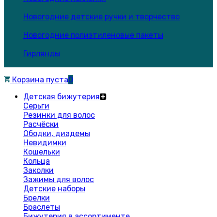
Новогодние детские ручки и творчество
Новогодние полиэтиленовые пакеты
Гирлянды
Корзина пуста
0
Детская бижутерия
Серьги
Резинки для волос
Расчёски
Ободки, диадемы
Невидимки
Кошельки
Кольца
Заколки
Зажимы для волос
Детские наборы
Брелки
Браслеты
Бижутерия в ассортименте