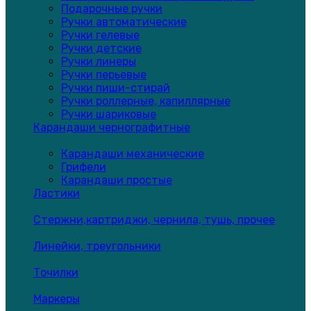
Подарочные ручки
Ручки автоматические
Ручки гелевые
Ручки детские
Ручки линеры
Ручки перьевые
Ручки пиши-стирай
Ручки роллерные, капиллярные
Ручки шариковые
Карандаши чернографитные
Карандаши механические
Грифели
Карандаши простые
Ластики
Стержни,картриджи, чернила, тушь, прочее
Линейки, треугольники
Точилки
Маркеры