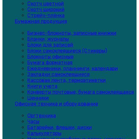
Скотч цветной
Скотч широкий
Стрейч-плёнка
Бумажная продукция
Бизнес-блокноты, записные книжки
Бланки, журналы
Блоки для записей
Блоки самоклеящиеся (Стикеры)
Блокноты офисные
Бумага форматная
Ежедневники, планнинги, календари
Закладки самоклеящиеся
Кассовая лента, термоэтикетки
Книги учета
Конверты почтовые, бумага самоклеящаяся
Ценники
Офисная техника и оборудование
Оргтехника
Часы
Батарейки, флешки, диски
Калькуляторы