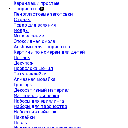
Карандаши простые
Творчество
Пенопластовые заготовки
Стразы
Товар для валяния
Молды
Мыловарение
Эпоксидная смола
Альбомы для творчества
Картины по номерам для детей
Поталь
Декупаж
Проволока шенил
Тату наклейки
Алмазная мозайка
Гравюры
Декоративный материал
Материал для лепки
Наборы для квиллинга
Наборы для творчества
Наборы из пайеток
Наклейки
Пазлы