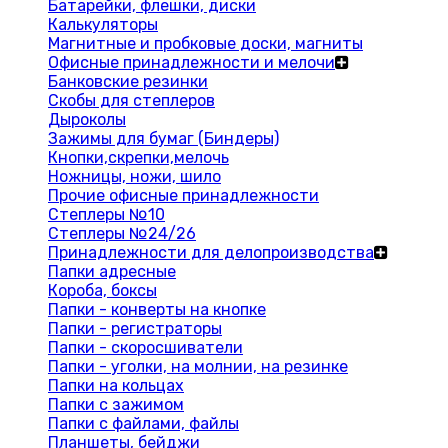
Батарейки, флешки, диски
Калькуляторы
Магнитные и пробковые доски, магниты
Офисные принадлежности и мелочи
Банковские резинки
Скобы для степлеров
Дыроколы
Зажимы для бумаг (Биндеры)
Кнопки,скрепки,мелочь
Ножницы, ножи, шило
Прочие офисные принадлежности
Степлеры №10
Степлеры №24/26
Принадлежности для делопроизводства
Папки адресные
Короба, боксы
Папки - конверты на кнопке
Папки - регистраторы
Папки - скоросшиватели
Папки - уголки, на молнии, на резинке
Папки на кольцах
Папки с зажимом
Папки с файлами, файлы
Планшеты, бейджи