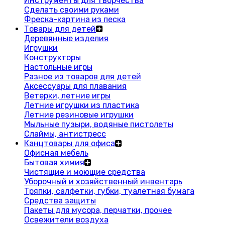
Инструменты для творчества
Сделать своими руками
Фреска-картина из песка
Товары для детей
Деревянные изделия
Игрушки
Конструкторы
Настольные игры
Разное из товаров для детей
Аксессуары для плавания
Ветерки, летние игры
Летние игрушки из пластика
Летние резиновые игрушки
Мыльные пузыри, водяные пистолеты
Слаймы, антистресс
Канцтовары для офиса
Офисная мебель
Бытовая химия
Чистящие и моющие средства
Уборочный и хозяйственный инвентарь
Тряпки, салфетки, губки, туалетная бумага
Средства защиты
Пакеты для мусора, перчатки, прочее
Освежители воздуха