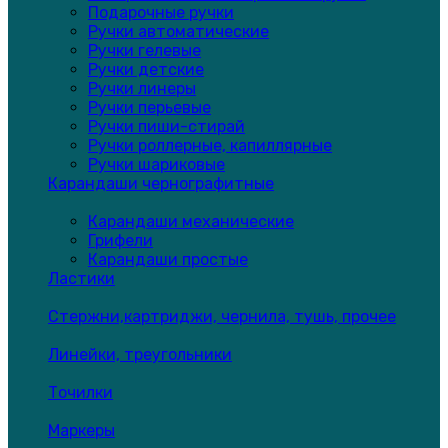
Подарочные ручки
Ручки автоматические
Ручки гелевые
Ручки детские
Ручки линеры
Ручки перьевые
Ручки пиши-стирай
Ручки роллерные, капиллярные
Ручки шариковые
Карандаши чернографитные
Карандаши механические
Грифели
Карандаши простые
Ластики
Стержни,картриджи, чернила, тушь, прочее
Линейки, треугольники
Точилки
Маркеры