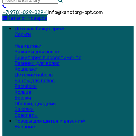
+7(978)-029-029-1
info@kanctorg-opt.com
Каталог товаров
Детская бижутерия
Серьги
Невидимки
Зажимы для волос
Бижутерия в ассортименте
Резинки для волос
Кошельки
Детские наборы
Банты для волос
Расчёски
Кольца
Брелки
Ободки, диадемы
Заколки
Браслеты
Товары для шитья и вязания
Вязание