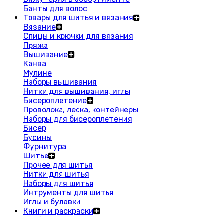
Банты для волос
Товары для шитья и вязания
Вязание
Спицы и крючки для вязания
Пряжа
Вышивание
Канва
Мулине
Наборы вышивания
Нитки для вышивания, иглы
Бисероплетение
Проволока, леска, контейнеры
Наборы для бисероплетения
Бисер
Бусины
Фурнитура
Шитье
Прочее для шитья
Нитки для шитья
Наборы для шитья
Интрументы для шитья
Иглы и булавки
Книги и раскраски