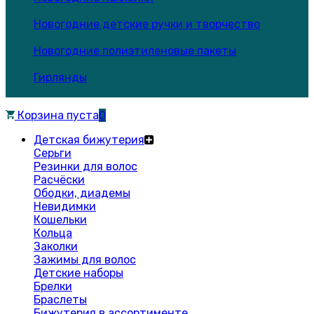
Новогодние детские ручки и творчество
Новогодние полиэтиленовые пакеты
Гирлянды
Корзина пуста
0
Детская бижутерия
Серьги
Резинки для волос
Расчёски
Ободки, диадемы
Невидимки
Кошельки
Кольца
Заколки
Зажимы для волос
Детские наборы
Брелки
Браслеты
Бижутерия в ассортименте