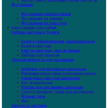
Магнитные и пробковые доски, магниты
Фоторамки
Фоторамки декоративные
Фоторамки из дерева
Фоторамки из пластика
Канцтовары для учёбы
Наборы картона и бумаги
Бумага гофрированная, крепированная
Бумага цветная
Картон цветной, картон белый
Наборы для поделок
Принадлежности для рисования
Альбомы для рисования школьные
Восковые карандаши и восковые мелки
Карандаши цветные школьные
Кисти школьные
Краски для рисования школьные
Сопутствующий товар для рисования
Фломастеры
Мел
Блокноты детские