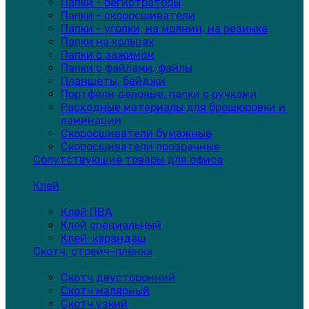
Папки - регистраторы
Папки - скоросшиватели
Папки - уголки, на молнии, на резинке
Папки на кольцах
Папки с зажимом
Папки с файлами, файлы
Планшеты, бейджи
Портфели деловые, папки с ручками
Расходные материалы для брошюровки и
ламинации
Скоросшиватели бумажные
Скоросшиватели прозрачные
Сопутствующие товары для офиса
Клей
Клей ПВА
Клей специальный
Клей-карандаш
Скотч, стрейч-плёнка
Скотч двусторонний
Скотч малярный
Скотч узкий