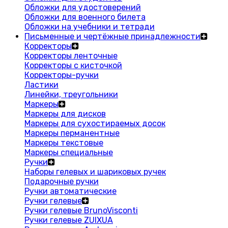
Обложки для удостоверений
Обложки для военного билета
Обложки на учебники и тетради
Письменные и чертёжные принадлежности
Корректоры
Корректоры ленточные
Корректоры с кисточкой
Корректоры-ручки
Ластики
Линейки, треугольники
Маркеры
Маркеры для дисков
Маркеры для сухостираемых досок
Маркеры перманентные
Маркеры текстовые
Маркеры специальные
Ручки
Наборы гелевых и шариковых ручек
Подарочные ручки
Ручки автоматические
Ручки гелевые
Ручки гелевые BrunoVisconti
Ручки гелевые ZUIXUA