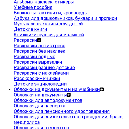
Альбомы наклеек, стикеры
Учебные пособия
Блокноты- активити, кросворды,
Азбука для дошкольников, буквари и прописи
Музыкальные книги для детей
Детские книги
Книжки-игрушки для малышей
Раскраски
Раскраски антистресс
Раскраски без наклеек
Раскраски водные
Раскраски вырезалки
Раскраски разные детские
Раскраски с наклейками
Расскраски- книжки
Детские энциклопедии
Обложки на документы и на учебники
Обложки на документы
Обложки для автодокументов
Обложки для паспорта
Обложки для пенсионного удостоверения
Обложки для свидетельства о рождении, браке,
мед.полиса
Обложки для студентов