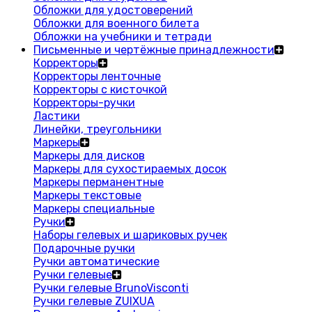
Обложки для удостоверений
Обложки для военного билета
Обложки на учебники и тетради
Письменные и чертёжные принадлежности
Корректоры
Корректоры ленточные
Корректоры с кисточкой
Корректоры-ручки
Ластики
Линейки, треугольники
Маркеры
Маркеры для дисков
Маркеры для сухостираемых досок
Маркеры перманентные
Маркеры текстовые
Маркеры специальные
Ручки
Наборы гелевых и шариковых ручек
Подарочные ручки
Ручки автоматические
Ручки гелевые
Ручки гелевые BrunoVisconti
Ручки гелевые ZUIXUA