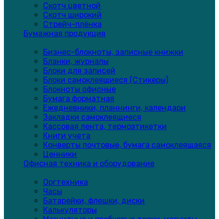
Скотч цветной
Скотч широкий
Стрейч-плёнка
Бумажная продукция
Бизнес-блокноты, записные книжки
Бланки, журналы
Блоки для записей
Блоки самоклеящиеся (Стикеры)
Блокноты офисные
Бумага форматная
Ежедневники, планнинги, календари
Закладки самоклеящиеся
Кассовая лента, термоэтикетки
Книги учета
Конверты почтовые, бумага самоклеящаяся
Ценники
Офисная техника и оборудование
Оргтехника
Часы
Батарейки, флешки, диски
Калькуляторы