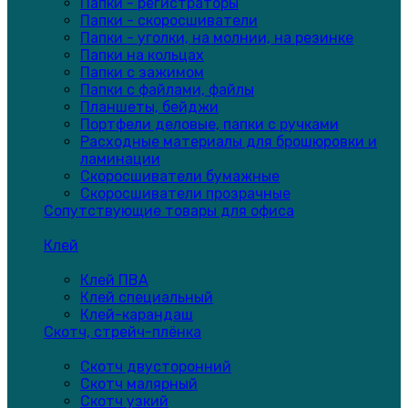
Папки - регистраторы
Папки - скоросшиватели
Папки - уголки, на молнии, на резинке
Папки на кольцах
Папки с зажимом
Папки с файлами, файлы
Планшеты, бейджи
Портфели деловые, папки с ручками
Расходные материалы для брошюровки и
ламинации
Скоросшиватели бумажные
Скоросшиватели прозрачные
Сопутствующие товары для офиса
Клей
Клей ПВА
Клей специальный
Клей-карандаш
Скотч, стрейч-плёнка
Скотч двусторонний
Скотч малярный
Скотч узкий