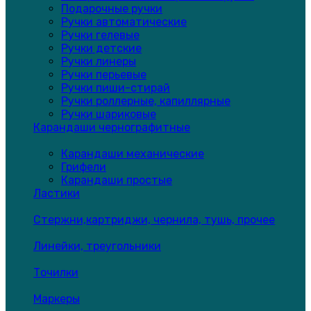
Подарочные ручки
Ручки автоматические
Ручки гелевые
Ручки детские
Ручки линеры
Ручки перьевые
Ручки пиши-стирай
Ручки роллерные, капиллярные
Ручки шариковые
Карандаши чернографитные
Карандаши механические
Грифели
Карандаши простые
Ластики
Стержни,картриджи, чернила, тушь, прочее
Линейки, треугольники
Точилки
Маркеры