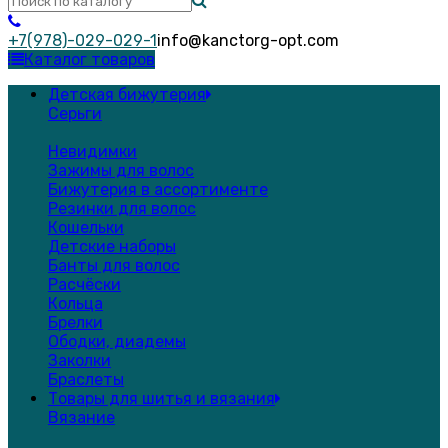
+7(978)-029-029-1
info@kanctorg-opt.com
Каталог товаров
Детская бижутерия
Серьги
Невидимки
Зажимы для волос
Бижутерия в ассортименте
Резинки для волос
Кошельки
Детские наборы
Банты для волос
Расчёски
Кольца
Брелки
Ободки, диадемы
Заколки
Браслеты
Товары для шитья и вязания
Вязание