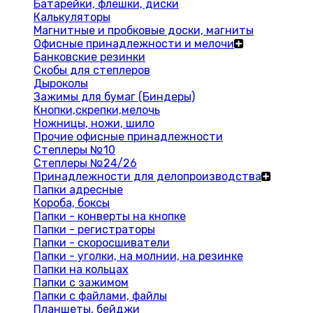
Батарейки, флешки, диски
Калькуляторы
Магнитные и пробковые доски, магниты
Офисные принадлежности и мелочи
Банковские резинки
Скобы для степлеров
Дыроколы
Зажимы для бумаг (Биндеры)
Кнопки,скрепки,мелочь
Ножницы, ножи, шило
Прочие офисные принадлежности
Степлеры №10
Степлеры №24/26
Принадлежности для делопроизводства
Папки адресные
Короба, боксы
Папки - конверты на кнопке
Папки - регистраторы
Папки - скоросшиватели
Папки - уголки, на молнии, на резинке
Папки на кольцах
Папки с зажимом
Папки с файлами, файлы
Планшеты, бейджи