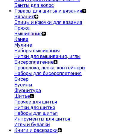
Банты для волос
Товары для шитья и вязания
Вязание
Спицы и крючки для вязания
Пряжа
Вышивание
Канва
Мулине
Наборы вышивания
Нитки для вышивания, иглы
Бисероплетение
Проволока, леска, контейнеры
Наборы для бисероплетения
Бисер
Бусины
Фурнитура
Шитье
Прочее для шитья
Нитки для шитья
Наборы для шитья
Интрументы для шитья
Иглы и булавки
Книги и раскраски