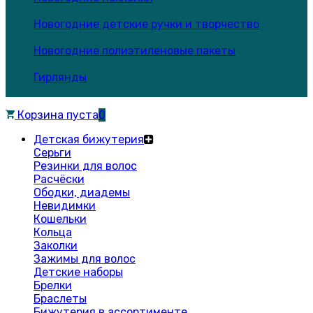
Новогодние детские ручки и творчество
Новогодние полиэтиленовые пакеты
Гирлянды
Корзина пуста
0
Детская бижутерия
Серьги
Резинки для волос
Расчёски
Ободки, диадемы
Невидимки
Кошельки
Кольца
Заколки
Зажимы для волос
Детские наборы
Брелки
Браслеты
Бижутерия в ассортименте