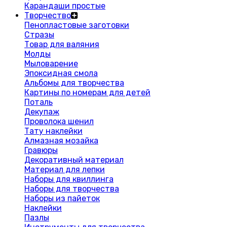
Карандаши простые
Творчество
Пенопластовые заготовки
Стразы
Товар для валяния
Молды
Мыловарение
Эпоксидная смола
Альбомы для творчества
Картины по номерам для детей
Поталь
Декупаж
Проволока шенил
Тату наклейки
Алмазная мозайка
Гравюры
Декоративный материал
Материал для лепки
Наборы для квиллинга
Наборы для творчества
Наборы из пайеток
Наклейки
Пазлы