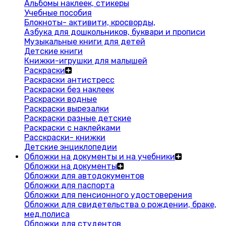
Альбомы наклеек, стикеры
Учебные пособия
Блокноты- активити, кросворды,
Азбука для дошкольников, буквари и прописи
Музыкальные книги для детей
Детские книги
Книжки-игрушки для малышей
Раскраски
Раскраски антистресс
Раскраски без наклеек
Раскраски водные
Раскраски вырезалки
Раскраски разные детские
Раскраски с наклейками
Расскраски- книжки
Детские энциклопедии
Обложки на документы и на учебники
Обложки на документы
Обложки для автодокументов
Обложки для паспорта
Обложки для пенсионного удостоверения
Обложки для свидетельства о рождении, браке,
мед.полиса
Обложки для студентов