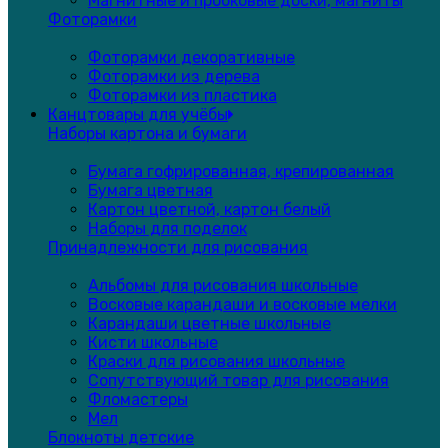
Магнитные и пробковые доски, магниты
Фоторамки
Фоторамки декоративные
Фоторамки из дерева
Фоторамки из пластика
Канцтовары для учёбы
Наборы картона и бумаги
Бумага гофрированная, крепированная
Бумага цветная
Картон цветной, картон белый
Наборы для поделок
Принадлежности для рисования
Альбомы для рисования школьные
Восковые карандаши и восковые мелки
Карандаши цветные школьные
Кисти школьные
Краски для рисования школьные
Сопутствующий товар для рисования
Фломастеры
Мел
Блокноты детские