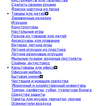
Инструменты для творчества
Сделать своими руками
Фреска-картина из песка
Товары для детей
Деревянные изделия
Игрушки
Конструкторы
Настольные игры
Разное из товаров для детей
Аксессуары для плавания
Ветерки, летние игры
Летние игрушки из пластика
Летние резиновые игрушки
Мыльные пузыри, водяные пистолеты
Слаймы, антистресс
Канцтовары для офиса
Офисная мебель
Бытовая химия
Чистящие и моющие средства
Уборочный и хозяйственный инвентарь
Тряпки, салфетки, губки, туалетная бумага
Средства защиты
Пакеты для мусора, перчатки, прочее
Освежители воздуха