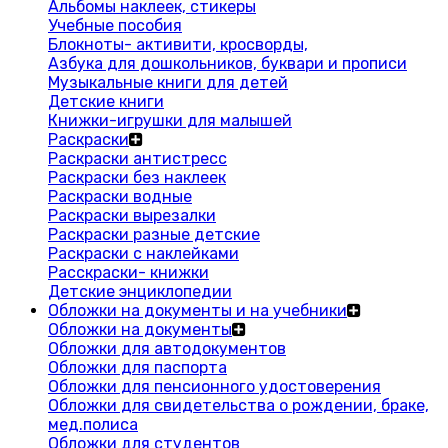
Альбомы наклеек, стикеры
Учебные пособия
Блокноты- активити, кросворды,
Азбука для дошкольников, буквари и прописи
Музыкальные книги для детей
Детские книги
Книжки-игрушки для малышей
Раскраски
Раскраски антистресс
Раскраски без наклеек
Раскраски водные
Раскраски вырезалки
Раскраски разные детские
Раскраски с наклейками
Расскраски- книжки
Детские энциклопедии
Обложки на документы и на учебники
Обложки на документы
Обложки для автодокументов
Обложки для паспорта
Обложки для пенсионного удостоверения
Обложки для свидетельства о рождении, браке,
мед.полиса
Обложки для студентов