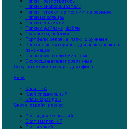
Папки - регистраторы
Папки - скоросшиватели
Папки - уголки, на молнии, на резинке
Папки на кольцах
Папки с зажимом
Папки с файлами, файлы
Планшеты, бейджи
Портфели деловые, папки с ручками
Расходные материалы для брошюровки и
ламинации
Скоросшиватели бумажные
Скоросшиватели прозрачные
Сопутствующие товары для офиса
Клей
Клей ПВА
Клей специальный
Клей-карандаш
Скотч, стрейч-плёнка
Скотч двусторонний
Скотч малярный
Скотч узкий