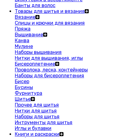
Банты для волос
Товары для шитья и вязания
Вязание
Спицы и крючки для вязания
Пряжа
Вышивание
Канва
Мулине
Наборы вышивания
Нитки для вышивания, иглы
Бисероплетение
Проволока, леска, контейнеры
Наборы для бисероплетения
Бисер
Бусины
Фурнитура
Шитье
Прочее для шитья
Нитки для шитья
Наборы для шитья
Интрументы для шитья
Иглы и булавки
Книги и раскраски