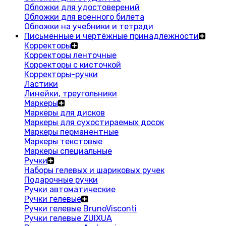
Обложки для удостоверений
Обложки для военного билета
Обложки на учебники и тетради
Письменные и чертёжные принадлежности
Корректоры
Корректоры ленточные
Корректоры с кисточкой
Корректоры-ручки
Ластики
Линейки, треугольники
Маркеры
Маркеры для дисков
Маркеры для сухостираемых досок
Маркеры перманентные
Маркеры текстовые
Маркеры специальные
Ручки
Наборы гелевых и шариковых ручек
Подарочные ручки
Ручки автоматические
Ручки гелевые
Ручки гелевые BrunoVisconti
Ручки гелевые ZUIXUA