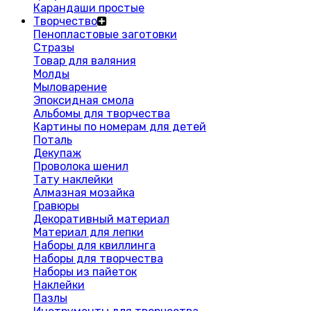
Карандаши простые
Творчество
Пенопластовые заготовки
Стразы
Товар для валяния
Молды
Мыловарение
Эпоксидная смола
Альбомы для творчества
Картины по номерам для детей
Поталь
Декупаж
Проволока шенил
Тату наклейки
Алмазная мозайка
Гравюры
Декоративный материал
Материал для лепки
Наборы для квиллинга
Наборы для творчества
Наборы из пайеток
Наклейки
Пазлы