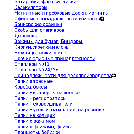
Батарейки, флешки, диски
Калькуляторы
Магнитные и пробковые доски, магниты
Офисные принадлежности и мелочи
Банковские резинки
Скобы для степлеров
Дыроколы
Зажимы для бумаг (Биндеры)
Кнопки,скрепки,мелочь
Ножницы, ножи, шило
Прочие офисные принадлежности
Степлеры №10
Степлеры №24/26
Принадлежности для делопроизводства
Папки адресные
Короба, боксы
Папки - конверты на кнопке
Папки - регистраторы
Папки - скоросшиватели
Папки - уголки, на молнии, на резинке
Папки на кольцах
Папки с зажимом
Папки с файлами, файлы
Планшеты, бейджи