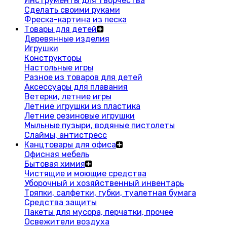
Инструменты для творчества
Сделать своими руками
Фреска-картина из песка
Товары для детей
Деревянные изделия
Игрушки
Конструкторы
Настольные игры
Разное из товаров для детей
Аксессуары для плавания
Ветерки, летние игры
Летние игрушки из пластика
Летние резиновые игрушки
Мыльные пузыри, водяные пистолеты
Слаймы, антистресс
Канцтовары для офиса
Офисная мебель
Бытовая химия
Чистящие и моющие средства
Уборочный и хозяйственный инвентарь
Тряпки, салфетки, губки, туалетная бумага
Средства защиты
Пакеты для мусора, перчатки, прочее
Освежители воздуха