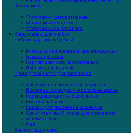
Магнитные и пробковые доски, магниты
Фоторамки
Фоторамки декоративные
Фоторамки из дерева
Фоторамки из пластика
Канцтовары для учёбы
Наборы картона и бумаги
Бумага гофрированная, крепированная
Бумага цветная
Картон цветной, картон белый
Наборы для поделок
Принадлежности для рисования
Альбомы для рисования школьные
Восковые карандаши и восковые мелки
Карандаши цветные школьные
Кисти школьные
Краски для рисования школьные
Сопутствующий товар для рисования
Фломастеры
Мел
Блокноты детские