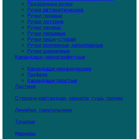
Подарочные ручки
Ручки автоматические
Ручки гелевые
Ручки детские
Ручки линеры
Ручки перьевые
Ручки пиши-стирай
Ручки роллерные, капиллярные
Ручки шариковые
Карандаши чернографитные
Карандаши механические
Грифели
Карандаши простые
Ластики
Стержни,картриджи, чернила, тушь, прочее
Линейки, треугольники
Точилки
Маркеры