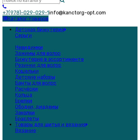
+7(978)-029-029-1
info@kanctorg-opt.com
Каталог товаров
Детская бижутерия
Серьги
Невидимки
Зажимы для волос
Бижутерия в ассортименте
Резинки для волос
Кошельки
Детские наборы
Банты для волос
Расчёски
Кольца
Брелки
Ободки, диадемы
Заколки
Браслеты
Товары для шитья и вязания
Вязание