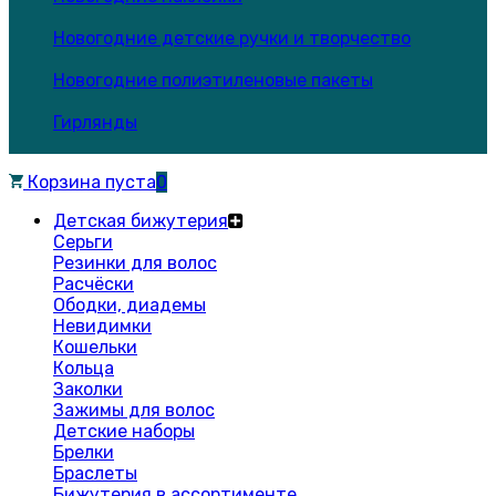
Новогодние детские ручки и творчество
Новогодние полиэтиленовые пакеты
Гирлянды
Корзина пуста
0
Детская бижутерия
Серьги
Резинки для волос
Расчёски
Ободки, диадемы
Невидимки
Кошельки
Кольца
Заколки
Зажимы для волос
Детские наборы
Брелки
Браслеты
Бижутерия в ассортименте