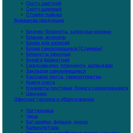
Скотч цветной
Скотч широкий
Стрейч-плёнка
Бумажная продукция
Бизнес-блокноты, записные книжки
Бланки, журналы
Блоки для записей
Блоки самоклеящиеся (Стикеры)
Блокноты офисные
Бумага форматная
Ежедневники, планнинги, календари
Закладки самоклеящиеся
Кассовая лента, термоэтикетки
Книги учета
Конверты почтовые, бумага самоклеящаяся
Ценники
Офисная техника и оборудование
Оргтехника
Часы
Батарейки, флешки, диски
Калькуляторы