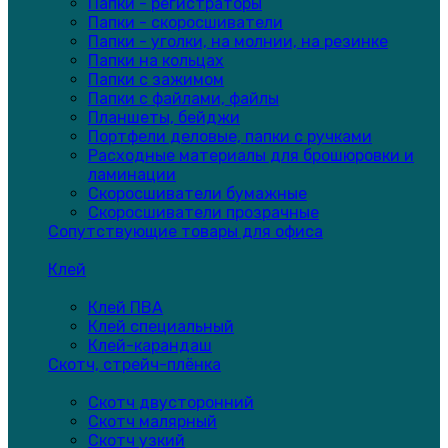
Папки - регистраторы
Папки - скоросшиватели
Папки - уголки, на молнии, на резинке
Папки на кольцах
Папки с зажимом
Папки с файлами, файлы
Планшеты, бейджи
Портфели деловые, папки с ручками
Расходные материалы для брошюровки и
ламинации
Скоросшиватели бумажные
Скоросшиватели прозрачные
Сопутствующие товары для офиса
Клей
Клей ПВА
Клей специальный
Клей-карандаш
Скотч, стрейч-плёнка
Скотч двусторонний
Скотч малярный
Скотч узкий