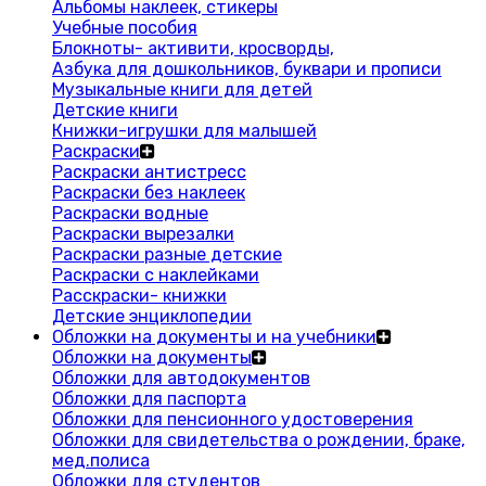
Альбомы наклеек, стикеры
Учебные пособия
Блокноты- активити, кросворды,
Азбука для дошкольников, буквари и прописи
Музыкальные книги для детей
Детские книги
Книжки-игрушки для малышей
Раскраски
Раскраски антистресс
Раскраски без наклеек
Раскраски водные
Раскраски вырезалки
Раскраски разные детские
Раскраски с наклейками
Расскраски- книжки
Детские энциклопедии
Обложки на документы и на учебники
Обложки на документы
Обложки для автодокументов
Обложки для паспорта
Обложки для пенсионного удостоверения
Обложки для свидетельства о рождении, браке,
мед.полиса
Обложки для студентов