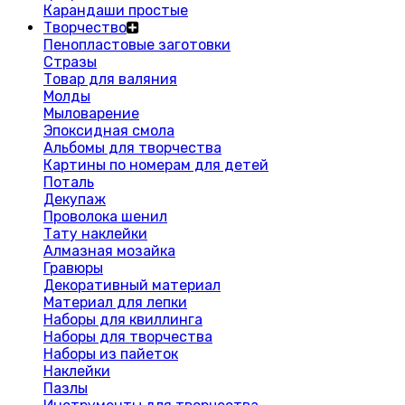
Карандаши простые
Творчество
Пенопластовые заготовки
Стразы
Товар для валяния
Молды
Мыловарение
Эпоксидная смола
Альбомы для творчества
Картины по номерам для детей
Поталь
Декупаж
Проволока шенил
Тату наклейки
Алмазная мозайка
Гравюры
Декоративный материал
Материал для лепки
Наборы для квиллинга
Наборы для творчества
Наборы из пайеток
Наклейки
Пазлы