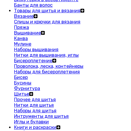
Банты для волос
Товары для шитья и вязания
Вязание
Спицы и крючки для вязания
Пряжа
Вышивание
Канва
Мулине
Наборы вышивания
Нитки для вышивания, иглы
Бисероплетение
Проволока, леска, контейнеры
Наборы для бисероплетения
Бисер
Бусины
Фурнитура
Шитье
Прочее для шитья
Нитки для шитья
Наборы для шитья
Интрументы для шитья
Иглы и булавки
Книги и раскраски