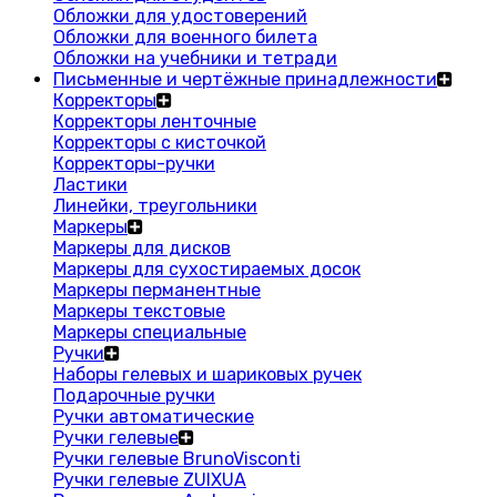
Обложки для удостоверений
Обложки для военного билета
Обложки на учебники и тетради
Письменные и чертёжные принадлежности
Корректоры
Корректоры ленточные
Корректоры с кисточкой
Корректоры-ручки
Ластики
Линейки, треугольники
Маркеры
Маркеры для дисков
Маркеры для сухостираемых досок
Маркеры перманентные
Маркеры текстовые
Маркеры специальные
Ручки
Наборы гелевых и шариковых ручек
Подарочные ручки
Ручки автоматические
Ручки гелевые
Ручки гелевые BrunoVisconti
Ручки гелевые ZUIXUA