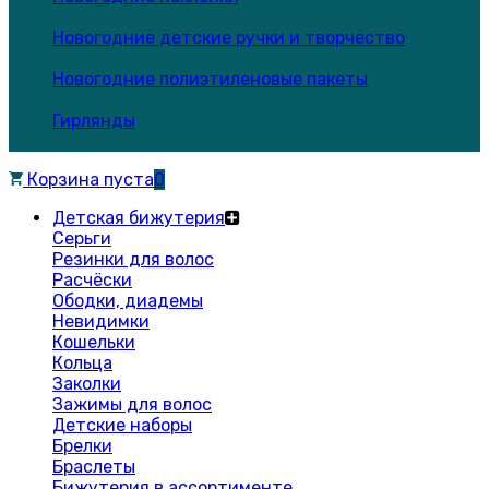
Новогодние детские ручки и творчество
Новогодние полиэтиленовые пакеты
Гирлянды
Корзина пуста
0
Детская бижутерия
Серьги
Резинки для волос
Расчёски
Ободки, диадемы
Невидимки
Кошельки
Кольца
Заколки
Зажимы для волос
Детские наборы
Брелки
Браслеты
Бижутерия в ассортименте