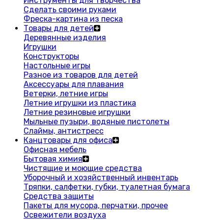
Инструменты для творчества
Сделать своими руками
Фреска-картина из песка
Товары для детей
Деревянные изделия
Игрушки
Конструкторы
Настольные игры
Разное из товаров для детей
Аксессуары для плавания
Ветерки, летние игры
Летние игрушки из пластика
Летние резиновые игрушки
Мыльные пузыри, водяные пистолеты
Слаймы, антистресс
Канцтовары для офиса
Офисная мебель
Бытовая химия
Чистящие и моющие средства
Уборочный и хозяйственный инвентарь
Тряпки, салфетки, губки, туалетная бумага
Средства защиты
Пакеты для мусора, перчатки, прочее
Освежители воздуха