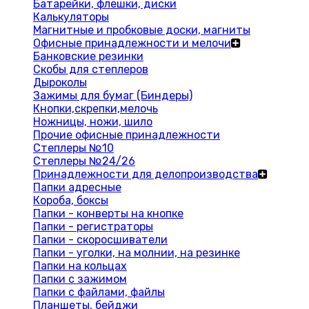
Батарейки, флешки, диски
Калькуляторы
Магнитные и пробковые доски, магниты
Офисные принадлежности и мелочи
Банковские резинки
Скобы для степлеров
Дыроколы
Зажимы для бумаг (Биндеры)
Кнопки,скрепки,мелочь
Ножницы, ножи, шило
Прочие офисные принадлежности
Степлеры №10
Степлеры №24/26
Принадлежности для делопроизводства
Папки адресные
Короба, боксы
Папки - конверты на кнопке
Папки - регистраторы
Папки - скоросшиватели
Папки - уголки, на молнии, на резинке
Папки на кольцах
Папки с зажимом
Папки с файлами, файлы
Планшеты, бейджи