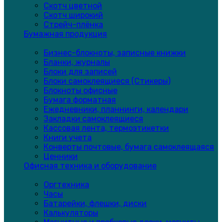
Скотч цветной
Скотч широкий
Стрейч-плёнка
Бумажная продукция
Бизнес-блокноты, записные книжки
Бланки, журналы
Блоки для записей
Блоки самоклеящиеся (Стикеры)
Блокноты офисные
Бумага форматная
Ежедневники, планнинги, календари
Закладки самоклеящиеся
Кассовая лента, термоэтикетки
Книги учета
Конверты почтовые, бумага самоклеящаяся
Ценники
Офисная техника и оборудование
Оргтехника
Часы
Батарейки, флешки, диски
Калькуляторы