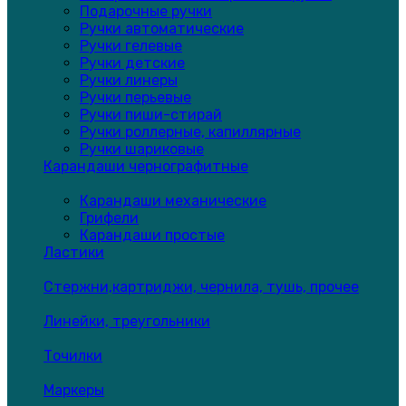
Подарочные ручки
Ручки автоматические
Ручки гелевые
Ручки детские
Ручки линеры
Ручки перьевые
Ручки пиши-стирай
Ручки роллерные, капиллярные
Ручки шариковые
Карандаши чернографитные
Карандаши механические
Грифели
Карандаши простые
Ластики
Стержни,картриджи, чернила, тушь, прочее
Линейки, треугольники
Точилки
Маркеры