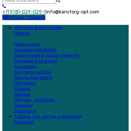
+7(978)-029-029-1
info@kanctorg-opt.com
Каталог товаров
Детская бижутерия
Серьги
Невидимки
Зажимы для волос
Бижутерия в ассортименте
Резинки для волос
Кошельки
Детские наборы
Банты для волос
Расчёски
Кольца
Брелки
Ободки, диадемы
Заколки
Браслеты
Товары для шитья и вязания
Вязание