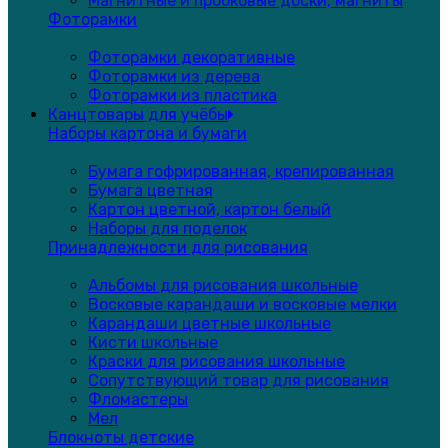
Магнитные и пробковые доски, магниты
Фоторамки
Фоторамки декоративные
Фоторамки из дерева
Фоторамки из пластика
Канцтовары для учёбы
Наборы картона и бумаги
Бумага гофрированная, крепированная
Бумага цветная
Картон цветной, картон белый
Наборы для поделок
Принадлежности для рисования
Альбомы для рисования школьные
Восковые карандаши и восковые мелки
Карандаши цветные школьные
Кисти школьные
Краски для рисования школьные
Сопутствующий товар для рисования
Фломастеры
Мел
Блокноты детские